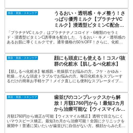
ームファンデーションは、ワセリンが主成分で高い保湿力、乾燥肌
にも〇。ナチュラルな美ツヤ肌に。
うるおい・透明感・キメ整う！さ
美容・美肌・スキンケア
っぱり優秀ミルク【プラチナVC
ミルク】浸透型ビタミンC配合ス
キンケア
「プラチナVCミルク」はプラチナナノコロイド・6種類のセラミ
ド・浸透型ビタミンC誘導体を配合した、うるおい・キメ・透明感の
あるお肌に導くミルクです。通常価格の50％OFF！さらに、化粧水
＆美容液のプレゼント付き！送料無料・20％OFFクーポンもついて
きてとってもお得！
顔にも頭皮にも使える！コスパ抜
美容・美肌・スキンケア
群の化粧水【肌しるべ化粧水】
【肌しるべ化粧水】敏感肌・乾燥肌でお悩みの方。フケ・かゆみ・
乾燥…そんな頭皮トラブルでお悩みの方。毎日化粧水をスプレーす
るだけの簡単お手軽ケア！メイク直しにも便利なスプレータイプで
持ち運びも便利♪顔にも頭皮にも使えるからコスパ抜群♪顔だけでな
く、頭皮や体まで全身につかえる高保湿化粧水です！
歯並びのコンプレックスから解
美容・美肌・スキンケア
放！月額1760円から！最短3カ月
から治療可能な【ウィスマイル矯
正】透明で目立ちにくいマウスピ
月額1760円から矯正が可能【ウィスマイル矯正】透明で目立ちにく
ース矯正！
いマウスピース矯正。最短3カ月から治療可能！全国にクリニックを
展開中！普通に笑いたいが歯並びに自信がない方。横顔からみたEラ
イン（口ゴボ）の見栄えを気にしている方。など歯（見た目）のコ