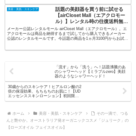
ンプレックスに。
話題の美顔器を買う前に試せる
美容・美肌・スキンケア
【airCloset Mall（エアクロモー
ル）】レンタル時の往復送料無
料！
メーカー公認レンタルモール airCloset Mall（エアクロモール）。エ
アクロモールは商品を納得するまで試してから購入できるメーカー
公認のレンタルモールです。今話題の商品を1ヵ月3100円からお試し
可能！レンタル時の往復送料無料、レンタル補償や購入保証も無
料。
「流す」から「洗う」へ！話題沸騰のあ
のシャワーヘッド【ミラブルzero】美顔
器のようなシャワーヘッド！
30歳からのスキンケア！ヒアルロン酸の2
倍の保湿効果、もちもちのお肌に！【UD
エッセンススキンローション】初回限定
キャンペーン！
ホーム
美容・美肌・スキンケア
その一滴で、つる
んと艶やか。オーストラリア発オーガニックコスメ「ジュリーク」の
【ローズオイル フェイスオイル】