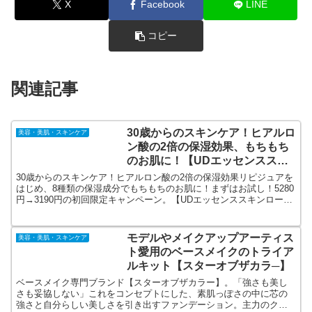
X
Facebook
LINE
コピー
関連記事
30歳からのスキンケア！ヒアルロ
美容・美肌・スキンケア
ン酸の2倍の保湿効果、もちもち
のお肌に！【UDエッセンススキ
ンローション】初回限定キャンペ
30歳からのスキンケア！ヒアルロン酸の2倍の保湿効果リピジュアを
ーン！
はじめ、8種類の保湿成分でもちもちのお肌に！まずはお試し！5280
円→3190円の初回限定キャンペーン。【UDエッセンススキンローシ
ョン】公式オンラインショップ。お肌の弱い方も毎日ご使用いただ
けます。
モデルやメイクアップアーティス
美容・美肌・スキンケア
ト愛用のベースメイクのトライア
ルキット【スターオブザカラ─】
ベースメイク専門ブランド【スターオブザカラー】。「強さも美し
さも妥協しない」これをコンセプトにした、素肌っぽさの中に芯の
強さと自分らしい美しさを引き出すファンデーション。主力のクリ