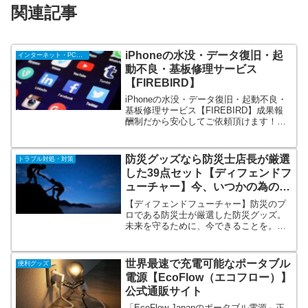
関連記事
iPhoneの水没・データ復旧・起
インターネット・PC・携帯
動不良・基板修理サービス
【FIREBIRD】
iPhoneの水没・データ復旧・起動不良・
基板修理サービス【FIREBIRD】成果報
酬制だから安心してご依頼頂けます！デ
ータ復旧・基板修理はFIREBIRDへ！大
切なデータ・写真が蘇る★壊れた端末を
復活させましょう。
防災グッズなら防災士店長が厳選
トラブル対処・対策
した39点セット【ディフェンドフ
ューチャー】今、いつかの為の安
心を
【ディフェンドフューチャー】防災のプ
ロである防災士が厳選した防災グッズ。
未来を守るために、今できることを。想
像もつかなかった「いつか」を、今、考
えてみよう。災害が起こり、電気、ガス
がとまる。水道が使えなくなる。流行り
世界最速で充電可能なポータブル
便利グッズ
病による混乱、食品の品薄、偏る食生
電源【EcoFlow（エコフロー）】
活。今、「いつか」の為の安心を備えよ
公式通販サイト
う。
「EcoFlow Japanのポータブル電源」正