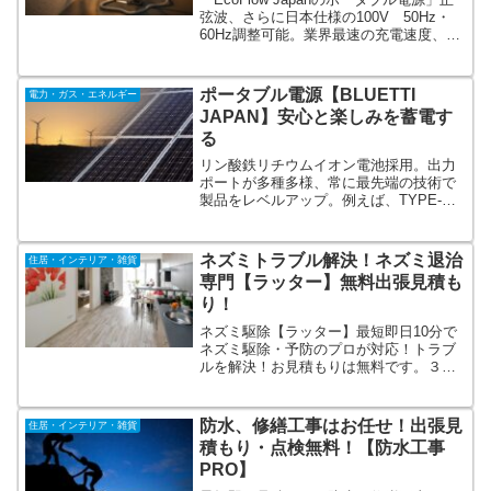
弦波、さらに日本仕様の100V 50Hz・
60Hz調整可能。業界最速の充電速度、さ
らに遠隔操作も可能。DELTAシリーズは
大容量で高出力。RIVERシリーズはコン
パクトで容量カスタマイズ可能。安全認
ポータブル電源【BLUETTI
電力・ガス・エネルギー
証済み + 二年間製品保証。
JAPAN】安心と楽しみを蓄電す
る
リン酸鉄リチウムイオン電池採用。出力
ポートが多種多様、常に最先端の技術で
製品をレベルアップ。例えば、TYPE-
C（100W）付き、ワイヤレス充電付きな
ど電源へ充電する方法も多種多様。BMS
採用で安全・安心。純正弦波で家電に優
ネズミトラブル解決！ネズミ退治
住居・インテリア・雑貨
しい。保証期間2年。キャンプ、車中泊、
専門【ラッター】無料出張見積も
防災に。
り！
ネズミ駆除【ラッター】最短即日10分で
ネズミ駆除・予防のプロが対応！トラブ
ルを解決！お見積もりは無料です。３６
５日対応（深夜も対応）。ネズミ駆除全
般対応可能です。駆除・再発予防・消
毒・除菌。一戸建て、マンション、アパ
防水、修繕工事はお任せ！出張見
住居・インテリア・雑貨
ート、店舗、飲食店、工場など。
積もり・点検無料！【防水工事
PRO】