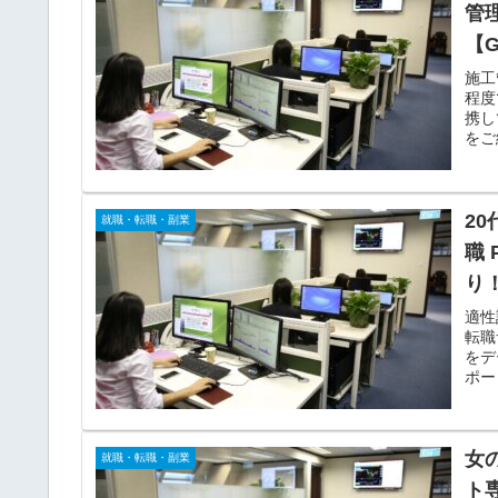
管
【
施工
程度
携し
をご
2
就職・転職・副業
職 
り
適性
転職
をデ
ポー
消！
女
就職・転職・副業
ト