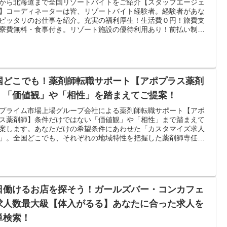
から北海道まで全国リゾートバイトをご紹介【スタッフエージェ
】コーディネーターは皆、リゾートバイト経験者。経験者があな
ピッタリのお仕事を紹介。充実の福利厚生！生活費０円！旅費支
寮費無料・食事付き。リゾート施設の優待利用あり！前払い制度
実。急な出費も安心♪
国どこでも！薬剤師転職サポート【アポプラス薬剤
】「価値観」や「相性」を踏まえてご提案！
プライム市場上場グループ会社による薬剤師転職サポート【アポ
ス薬剤師】条件だけではない「価値観」や「相性」まで踏まえて
案します。あなただけの希望条件にあわせた「カスタマイズ求人
」。全国どこでも、それぞれの地域特性を把握した薬剤師専任コ
ルタントがサポートします。
日働けるお店を探そう！ガールズバー・コンカフェ
求人数最大級【体入がるる】あなたに合った求人を
単検索！