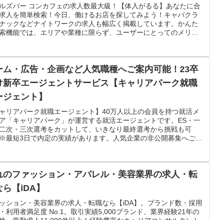
ルズバー コンカフェの求人数最大級！【体入がるる】あなたに合
求人を簡単検索！今日、働けるお店を探してみよう！キャバクラ
ナックなどナイトワークの求人も幅広く掲載しています。かんた
索機能では、エリアや業種に限らず、ユーザーにとってのメリッ
らも求人を探すことができます。
ーム・広告・企画など人気職種へご案内可能！23卒
け新卒エージェントサービス【キャリアパーク就職
ージェント】
ャリアパーク就職エージェント】40万人以上の会員を持つ就活メ
ア「キャリアパーク」が運営する就活エージェントです。ES・一
二次・三次選考をカットして、いきなり最終選考から挑戦も可
※最短3日で内定の実績があります。人気企業の非公開募集へご招
れのファッション・アパレル・美容業界の求人・転
なら【iDA】
ッション・美容業界の求人・転職なら【iDA】。ブランド数・採用
・利用者満足度 No.1。取引実績5,000ブランド、業界経験21年の