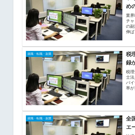
め
業界
チャ
の副
伸ば
まで
税
就職・転職・副業
録
税理
士法
バイ
率が
全
就職・転職・副業
エ