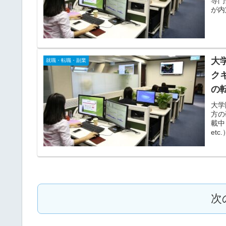
専門
が内
大
就職・転職・副業
ク
の
大学
方の
載中
et
が目
次