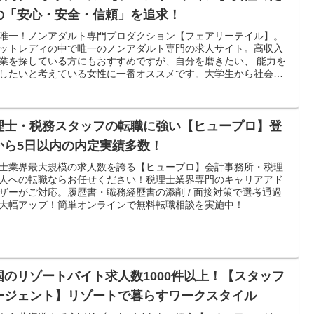
の「安心・安全・信頼」を追求！
唯一！ノンアダルト専門プロダクション【フェアリーテイル】。
ットレディの中で唯一のノンアダルト専門の求人サイト。高収入
業を探している方にもおすすめですが、自分を磨きたい、 能力を
したいと考えている女性に一番オススメです。大学生から社会人
幅広い層を募集。
理士・税務スタッフの転職に強い【ヒュープロ】登
から5日以内の内定実績多数！
士業界最大規模の求人数を誇る【ヒュープロ】会計事務所・税理
人への転職ならお任せください！税理士業界専門のキャリアアド
ザーがご対応。履歴書・職務経歴書の添削 / 面接対策で選考通過
大幅アップ！簡単オンラインで無料転職相談を実施中！
国のリゾートバイト求人数1000件以上！【スタッフ
ージェント】リゾートで暮らすワークスタイル