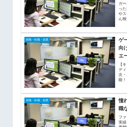
ガー
った
やス
ん検
トか
ゲ
就職・転職・副業
向
エ
【キ
ディ
次・
能！
待！
憧
就職・転職・副業
職
ファ
実績