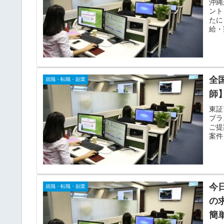
沖縄
ント
たに
給・
が充
全
就職・転職・副業
師
東証
プラ
ご提
案件
ンサ
今
就職・転職・副業
の
簡