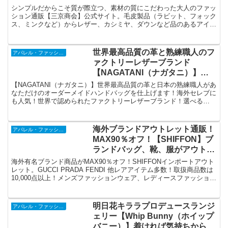
毎日がちょっと良くなる。イイも
シンプルだからこそ質が際立つ、素材の質にこだわった大人のファッ
のを嬉しい価格で。
ション通販【三京商会】公式サイト。毛皮製品（ラビット、フォック
ス、ミンクなど）からレザー、カシミヤ、ダウンなど品のあるアイテ
ム。本物の質感にこだわった天然皮革（クロコダイル、オーストリッ
チ、パイソンなど）のバッグや財布など。
世界最高品質の革と熟練職人のフ
アパレル・ファッション
ァクトリーレザーブランド
【NAGATANI（ナガタニ）】日
本発祥ブランド・本革バッグと財
【NAGATANI（ナガタニ）】世界最高品質の革と日本の熟練職人があ
布。海外でも人気！
なただけのオーダーメイドハンドバッグを仕上げます！海外セレブに
も人気！世界で認められたファクトリーレザーブランド！選べる
「色・金具・レザーステッチ」オーダーメイド。レディスハンドバッ
グ・天然の牛革を使用・傷がつきにくい・日本製
海外ブランドアウトレット通販！
アパレル・ファッション
MAX90％オフ！【SHIFFON】ブ
ランドバッグ、靴、服がアウトレ
ット価格に！
海外有名ブランド商品がMAX90％オフ！SHIFFONインポートアウト
レット。GUCCI PRADA FENDI 他レアアイテム多数！取扱商品数は
10,000点以上！メンズファッションウェア、レディースファッション
ウェア、キッズファッションウェア、バッグ、アクセサリー、シュー
ズ、スマホケースなど。
明日花キララプロデュースランジ
アパレル・ファッション
ェリー【Whip Bunny（ホイップ
バニー）】着ければ気持ちから変