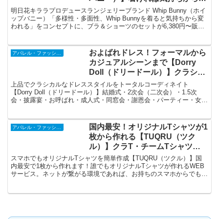
われるランジェリー
明日花キララプロデュースランジェリーブランド Whip Bunny（ホイ
ップバニー）「多様性・多面性、Whip Bunnyを着ると気持ちから変
われる」をコンセプトに、ブラ＆ショーツのセットが6,380円〜販売
中。繊細で美しい刺繍や、ボディに絡むコードなど、女性の魅力を引
き出すデザインが大人気！
およばれドレス！フォーマルから
アパレル・ファッション
カジュアルシーンまで【Dorry
Doll（ドリードール）】クラシカ
ルなドレススタイル
上品でクラシカルなドレススタイルをトータルコーディネイト
【Dorry Doll（ドリードール）】結婚式・2次会（二次会）・1.5次
会・披露宴・お呼ばれ・成人式・同窓会・謝恩会・パーティー・女子
会・デート・演奏会・発表会・食事会・学校行事などのセレモニーシ
ーンなどフォーマルからカジュアルシーンまで。
国内最安！オリジナルTシャツが1
アパレル・ファッション
枚から作れる【TUQRU（ツク
ル）】クラT・チームTシャツ・
オリジナルTシャツ
スマホでもオリジナルTシャツを簡単作成【TUQRU（ツクル）】国
内最安で1枚から作れます！誰でもオリジナルTシャツが作れるWEB
サービス。ネットが繋がる環境であれば、お持ちのスマホからでも簡
単にオリジナルTシャツが作れます。画像制作や編集ソフトも必要な
くスマホ・タブレット・PCで作成可能。