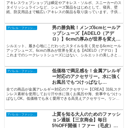
い方続出！
アキレスウェブショップは瞬足やアキレス・ソルボ、スニーカーのス
タイリッシュラインなど、シューズ製品をはじめとして、寝具、壁
紙、防災用品まで幅広いアキレスの製品を取り扱っています。子供用
運動靴。男の子、女の子、ベビー、スクール用、上履きなど。
男の勝負靴！メンズ6cmヒールア
アパレル・ファッション
ップシューズ【ADELO（アデ
ロ）】6cmの厚みが世界を変え
る。男のスタイルを良く見せる
シルエット、履き心地にこだわったスタイルを良く見せる6cmヒール
靴。
アップシューズ。6cmの厚みが世界を変える【ADELO（アデロ）】
これまでのシークレットシューズにはない、シルエットの美しさと、
クオリティの高さが特徴です。これでコンプレックスを解消。
低価格で満足感を！金属アレルギ
アパレル・ファッション
ー対応のアクセサリー。水に強く
お風呂でもつけっぱなし
OK【CREA】変色無しのプチプ
全ての商品が金属アレルギー対応のアクセサリー【CREA】316Lステ
ラアクセ
ンレス素材を使用しており汗や水に強くお風呂や海、炊事中もつけっ
ぱなしOK。低価格でも永く愛用できる高見えアクセサリー。リング
のサイズ交換も可能なため、安心してネットでもお買い物をお楽しみ
いただけます。
上質を知る大人のためのファッシ
アパレル・ファッション
ョン通販【三京商会】毎日
5%OFF開催！ファー（毛皮）。