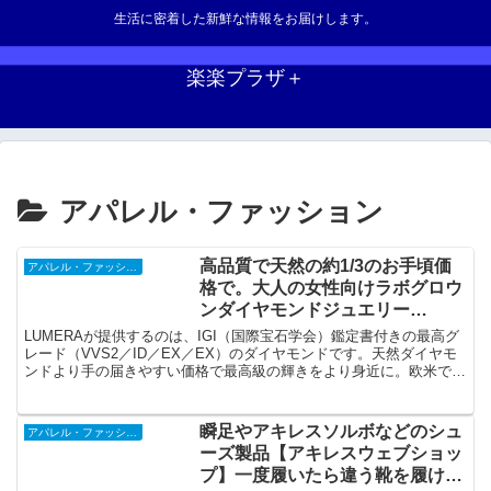
生活に密着した新鮮な情報をお届けします。
楽楽プラザ＋
アパレル・ファッション
高品質で天然の約1/3のお手頃価
アパレル・ファッション
格で。大人の女性向けラボグロウ
ンダイヤモンドジュエリー
【LUMERA】私のために選ぶダ
LUMERAが提供するのは、IGI（国際宝石学会）鑑定書付きの最高グ
イヤモンド。
レード（VVS2／ID／EX／EX）のダイヤモンドです。天然ダイヤモ
ンドより手の届きやすい価格で最高級の輝きをより身近に。欧米では
すでに海外セレブや著名人が愛用しています。
瞬足やアキレスソルボなどのシュ
アパレル・ファッション
ーズ製品【アキレスウェブショッ
プ】一度履いたら違う靴を履けな