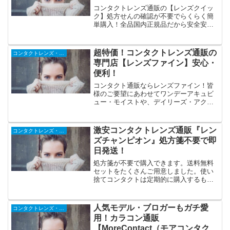
コンタクトレンズ通販の【レンズクイッ
ク】処方せんの確認が不要でらくらく簡
単購入！全品国内正規品だから安全安心
です！
超特価！コンタクトレンズ通販の
コンタクトレンズ・メガネ
専門店【レンズファイン】安心・
便利！
コンタクト通販ならレンズファイン！皆
様のご要望にあわせてワンデーアキュビ
ュー・モイストや、デイリーズ・アクア
などお求めになりやすい価格で多数ご用
意いたしました。送料無料パッケージも
超特価！購入時の処方箋の確認は不要。
激安コンタクトレンズ通販『レン
コンタクトレンズ・メガネ
指定商品は日本全国送料無料。
ズチャンピオン』処方箋不要で即
日発送！
処方箋が不要で購入できます。送料無料
セットをたくさんご用意しました。使い
捨てコンタクトは定期的に購入するもの
です。まとめて買えば安くなり、送料も
無料さらに代引き手数料や後払い手数料
も無料になります。在庫があるコンタク
人気モデル・ブロガーもガチ愛
コンタクトレンズ・メガネ
トは平日17時までの注文なら当日発送。
用！カラコン通販
【MoreContact（モアコンタク