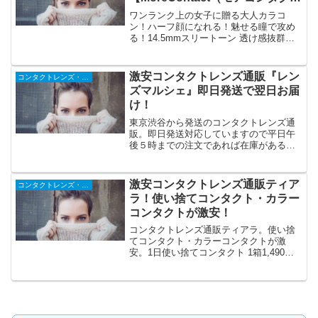
ト）】
ワンランク上の女子に贈る大人カラコ
ン！ハーフ顔になれる！魅せる瞳で攻め
る！14.5mmスリートーン 透け感抜群の
超モテ瞳！度なしも度ありもワンデー
も！現役モデルに支持されているカラコ
ンブランドが【モアコン】にはズラリ♪発
激安コンタクトレンズ通販『レン
コンタクトレンズ・メガネ
送スピード、ユーザーサポートも高評価
ズマルシェ』即日発送で翌日お届
け！
東京渋谷から発送のコンタクトレンズ通
販。即日発送対応していますので平日午
後５時までの注文であれば在庫がある商
品は本州や四国なら翌日到着も可能。九
州・北海道でも２日後です。他のコンタ
クト通販では扱っていないハードコンタ
激安コンタクトレンズ通販ティア
コンタクトレンズ・メガネ
クトや遠近両用ハードの扱いもありま
ラ！使い捨てコンタクト・カラー
す。
コンタクトが激安！
コンタクトレンズ通販ティアラ。使い捨
てコンタクト・カラーコンタクトが激
安。1日使い捨てコンタクト 1箱1,490
円。2週間使い捨てコンタクト 1箱1,420
円▼10,000円以上ご購入で送料無料▼2週
間使い捨て4箱以上ご購入でケア用品をプ
レゼント