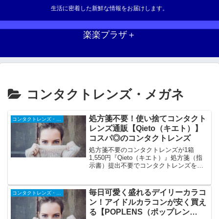
生活に密着した新鮮な情報をお届けします。
楽楽プラザ＋
コンタクトレンズ・メガネ
処方箋不要！使い捨てコンタクト
コンタクトレンズ・メガネ
レンズ通販【Qieto（キエト）】
コスパ◎のコンタクトレンズ
処方箋不要のコンタクトレンズが1箱
1,550円『Qieto（キエト）』処方箋（指
示書）提出不要でコンタクトレンズをご
購入いただけます。消費税0円、ご注文か
ら最短3日〜4日（平均7日）で商品をお届
け。ウェブサイトはもちろん、オーダー
毎日可愛く盛れるデイリーカラコ
コンタクトレンズ・メガネ
確認メール、お客様からの問い合わせメ
ン！アイドルカラコンが安く買え
ール等、すべて日本語で対応。
る【POPLENS（ポップレン