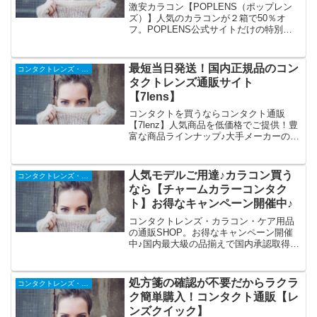
ズ）】
激安カラコン【POPLENS（ポップレン
ズ）】人気のカラコンが２箱で50％オ
フ。POPLENS公式サイトだけの特別キ
ャンペーン実施中。ポップレンズでしか
買えない新作カラコン続々入荷中！大人
気アイライターグローイ・ビビリング・
最短当日発送！国内正規品のコン
コンタクトレンズ・メガネ
スカンディ・チェリームーンなど。
タクトレンズ通販サイト
【7lens】
コンタクトを買うならコンタクト通販
【7lenz】人気商品を低価格でご提供！豊
富な商品ラインナップ♪大手メーカーの国
内正規品のみ取り扱い。使い捨てコンタ
クトレンズ。ワンデー、2ウィーク、乱視
用、カラコンなどの大手メーカーの国内
人気モデルご用達♪カラコン買う
コンタクトレンズ・メガネ
正規品のみ取り扱いをしております。
なら【チャームカラーコンタク
ト】お得なキャンペーン開催中♪
コンタクトレンズ・カラコン・ケア用品
の通販SHOP。お得なキャンペーン開催
中♪国内最大級の品揃えで国内承認取得レ
ンズのみを取り扱いリアル店舗も展開し
ておりますので安心です。カラコンだけ
でなく通常のクリアコンタクト、保存
処方箋の確認が不要だからラクラ
コンタクトレンズ・メガネ
液、コスメ雑貨も取り扱っております。
ク簡単購入！コンタクト通販【レ
ンズクイック】