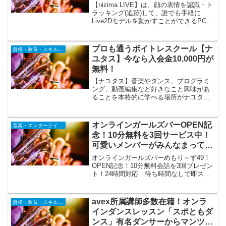
す
【nizima LIVE】は、顔の表情を認識・ト
ラッキング(追跡)して、誰でも手軽に
Live2Dモデルを動かすことができるPC用
アプリケーションです。合計10体の高品
質なLive2Dモデルをサンプルモデルとし
て実装し、オリジナルアバターをお持ち
プロも通うボイトレスクール【ナ
資格・教育・スキルアップ
でなくても、すぐにVTuberとして活動で
ユタス】今なら入会金10,000円が
きます。
無料！
【ナユタス】音楽やダンス、プログラミ
ング、動画編集など好きなこと興味があ
ることを本格的に学べる場所がナユタス
です。各コースに精通した一流講師と成
長を実感できるコースが揃っています。
あなたの個性や得意なことをナユタスな
オンラインガールズバーOPEN記
音楽・エンターテインメント
ら伸ばせます。東証一部上場グループが
念！10分無料を3回サービス中！
運営するボイストレーニングスクール。
可愛いメンバーがみんなまってま
す！
オンラインガールズバーめもり～ず49！
OPEN記念！10分無料会話を3回プレゼン
ト！24時間対応 待ち時間なしで即スタ
ート！！かわいいメンバーが待ってます
～！！女の子が喜ぶとドキドキの秘密オ
プションもありますよ～
avex所属講師多数在籍！オンラ
資格・教育・スキルアップ
インダンスレッスン「スポともダ
ンス」有名ダンサーからマンツー