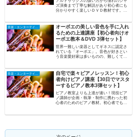
アルトサックスの扱い方から憧れのジャ
ズ演奏まで丁寧な解説があり初心者にも
分かりやすく楽しいＤＶＤ教材です。プ
ロのサックス奏者ならではのノウハウを
学べば良い音色での演奏を短期間で手に
入れて頂けます。アルトサックスの吹き
オーボエの美しい音色を手に入れ
音楽・エンターテインメント
方が見てすぐ分かるDVD解説です。
るための上達講座【初心者向けオ
ーボエ教本＆DVD 3弾セット】
世界一難しい楽器としてギネスに認定さ
れている「オーボエ」。音色が好きとい
う音楽愛好家は多いものの、難しくて諦
めてしまいます。また、教材がないので
独学も難しいと言われていました。そこ
で、初めてでも自宅でできるオーボエ教
自宅で楽々ピアノレッスン！初心
音楽・エンターテインメント
材を制作いたしました。
者向けピアノ講座【30日でマスタ
ーするピアノ教本3弾セット】
ピアノ教室よりも上達が速い！現役ピア
ノ講師が企画・執筆・制作に携わった初
心者のためのピアノ教材。初心者でも楽
しくドレミから学べる内容になっていま
す。これまで楽譜も読めず、楽器を触っ
たことの無い方でも簡単に理解できるよ
うな内容になっています。
次のページ