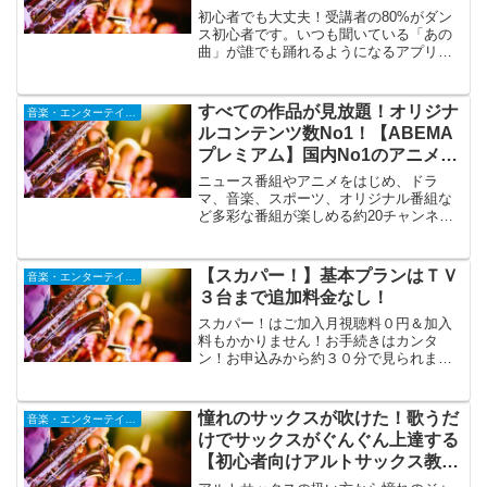
マンで習える！
初心者でも大丈夫！受講者の80%がダン
ス初心者です。いつも聞いている「あの
曲」が誰でも踊れるようになるアプリ、
スポともダンス。Youtubeやインスタグラ
ム、TikTokで流行っている自分の好きな
曲を選んで受講できます。また完全マン
すべての作品が見放題！オリジナ
音楽・エンターテインメント
ツーマンレッスンなので短期間で踊れる
ルコンテンツ数No1！【ABEMA
ようになります。
プレミアム】国内No1のアニメチ
ャンネル
ニュース番組やアニメをはじめ、ドラ
マ、音楽、スポーツ、オリジナル番組な
ど多彩な番組が楽しめる約20チャンネル
を提供。「鬼滅の刃」「ソードアート・
オンライン」など新作アニメから話題の
劇場版アニメ、最新テレビアニメの地上
【スカパー！】基本プランはＴＶ
音楽・エンターテインメント
波同時放送まで月間視聴者数、国内No1
３台まで追加料金なし！
のアニメチャンネル
スカパー！はご加入月視聴料０円＆加入
料もかかりません！お手続きはカンタ
ン！お申込みから約３０分で見られま
す！サッカー、野球、音楽、映画、など
豊富なジャンルの中からお好みのチャン
ネルを選んでお楽しみいただけます♪
憧れのサックスが吹けた！歌うだ
音楽・エンターテインメント
けでサックスがぐんぐん上達する
【初心者向けアルトサックス教本
＆DVD 3弾セット】