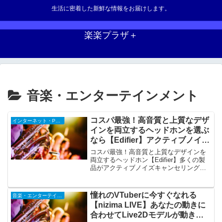
生活に密着した新鮮な情報をお届けします。
楽楽プラザ＋
音楽・エンターテインメント
コスパ最強！高音質と上質なデザ
インターネット・PC・携帯
インを両立するヘッドホンを選ぶ
なら【Edifier】アクティブノイズ
キャンセリング機能（ANC）搭
コスパ最強！高音質と上質なデザインを
載
両立するヘッドホン【Edifier】多くの製
品がアクティブノイズキャンセリング機
能（ANC）を搭載します。ハイレゾ・オ
ーディオ＆ハイレゾ・オーディオ・ワイ
ヤレス認証を取得。「VGPアワード」も
憧れのVTuberに今すぐなれる
音楽・エンターテインメント
受賞しました。
【nizima LIVE】あなたの動きに
合わせてLive2Dモデルが動き出