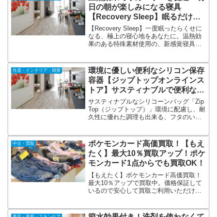
日の朝が楽しみになる寝具
【Recovery Sleep】眠るだけで
身体をフルリカバリー
【Recovery Sleep】一度眠ったらくせに
なる、極上の寝心地をあなたに。温熱効
果のある特殊素材使用の、新感覚寝具ブ
ランド。繊維専門商社が睡眠力に着目し
開発した、リカバリー寝具。今ご使用の
敷布団・マットレスに敷くだけ、ベッド
環境に優しい便利なシリコン保存
住居・インテリア・雑貨
の買い替えや機械の設置は不要です。
容器【ジップトップオンラインス
トア】サスティナブルで便利な保
存容器
サスティナブルなシリコーンバッグ「Zip
Top（ジップトップ）」環境に配慮し、耐
久性に優れた調理も出来る、フタのいら
ない保存容器。付属のフタがなく本体の
みという単体構造になっているジップト
ップは、耐久性に優れ、電子レンジ・ 食
ポケモンカード高価買取！【もえ
中古・買取
器洗浄機に対応、また冷凍庫でも使用す
たく】最大10％買取アップ！ポケ
ることができます。
モンカード1点からでも買取OK！
【もえたく】ポケモンカード高価買取！
最大10％アップで買取中。価格保証して
いるので安心して買取ご利用いただけま
す。1点からでも大歓迎。旧裏カードも絶
賛買取中。自宅から送るだけの宅配買
取、最短翌日に集荷に伺います。利用者
節水効果付き！洗剤を使わなくて
美容・美肌・スキンケア