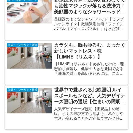
さまも２２０万人突破、多くの方にご評
も油性マジックが落ちる洗浄力！
価頂いております。
美顔器のようなシャワーヘッド
【ミラブルオンライン】
美顔器のようなシャワーヘッド【ミラブ
ルオンライン】微細気泡技術「ファイン
バブル（マイクロバブル）」は水だけの
力を使った洗浄力に優れた技術です。毛
穴の100分の1以下の小さな気泡が毛穴の
中の汚れはもちろん、肌の隙間の汚れを
カラダも、脳もゆるむ。まったく
住居・インテリア・雑貨
洗い流してくれます。
新しいマットレス・枕
【LIMNE（リムネ）】
【LIMNE（リムネ）】めざしたのは、理
想的な寝落ち。健康の大きな要因である
「睡眠の質」を高めるためには、スムー
ズに睡眠に入る「理想的な寝落ち」こそ
が新鮮で、すっきりした朝を迎えられる
重要なポイントであると考えます。
世界中で愛される北欧照明 ルイ
住居・インテリア・雑貨
LIMNE the mattressとthe pillowを開発。
スポールセンなど。人気デザイナ
ーズ照明の通販【住まいの照明
ラ・ヴィータ】
人気デザイナーズ照明【正規品】の通
販。照明の選び方で心地よさ、暮らしや
すさが変わることをご存知ですか？特に
人気の「ルイスポールセン PH 5シリー
ズ」は半世紀以上の時代を越えてダイニ
ング照明などに世界中で愛され続けてい