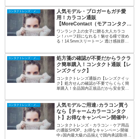
ら最短3日〜4日（平均7日）で商品をお届
け。ウェブサイトはもちろん、オーダー
人気モデル・ブロガーもガチ愛
コンタクトレンズ・メガネ
確認メール、お客様からの問い合わせメ
用！カラコン通販
ール等、すべて日本語で対応。
【MoreContact（モアコンタク
ト）】
ワンランク上の女子に贈る大人カラコ
ン！ハーフ顔になれる！魅せる瞳で攻め
る！14.5mmスリートーン 透け感抜群の
超モテ瞳！度なしも度ありもワンデー
も！現役モデルに支持されているカラコ
ンブランドが【モアコン】にはズラリ♪発
処方箋の確認が不要だからラクラ
コンタクトレンズ・メガネ
送スピード、ユーザーサポートも高評価
ク簡単購入！コンタクト通販【レ
ンズクイック】
コンタクトレンズ通販の【レンズクイッ
ク】処方せんの確認が不要でらくらく簡
単購入！全品国内正規品だから安全安心
です！
人気モデルご用達♪カラコン買う
コンタクトレンズ・メガネ
なら【チャームカラーコンタク
ト】お得なキャンペーン開催中♪
コンタクトレンズ・カラコン・ケア用品
の通販SHOP。お得なキャンペーン開催
中♪国内最大級の品揃えで国内承認取得レ