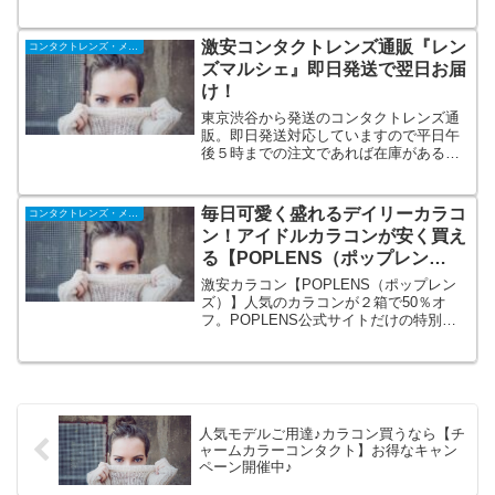
ンズのみを取り扱いリアル店舗も展開し
ておりますので安心です。カラコンだけ
でなく通常のクリアコンタクト、保存
激安コンタクトレンズ通販『レン
コンタクトレンズ・メガネ
液、コスメ雑貨も取り扱っております。
ズマルシェ』即日発送で翌日お届
け！
東京渋谷から発送のコンタクトレンズ通
販。即日発送対応していますので平日午
後５時までの注文であれば在庫がある商
品は本州や四国なら翌日到着も可能。九
州・北海道でも２日後です。他のコンタ
クト通販では扱っていないハードコンタ
毎日可愛く盛れるデイリーカラコ
コンタクトレンズ・メガネ
クトや遠近両用ハードの扱いもありま
ン！アイドルカラコンが安く買え
す。
る【POPLENS（ポップレン
ズ）】
激安カラコン【POPLENS（ポップレン
ズ）】人気のカラコンが２箱で50％オ
フ。POPLENS公式サイトだけの特別キ
ャンペーン実施中。ポップレンズでしか
買えない新作カラコン続々入荷中！大人
気アイライターグローイ・ビビリング・
スカンディ・チェリームーンなど。
人気モデルご用達♪カラコン買うなら【チ
ャームカラーコンタクト】お得なキャン
ペーン開催中♪