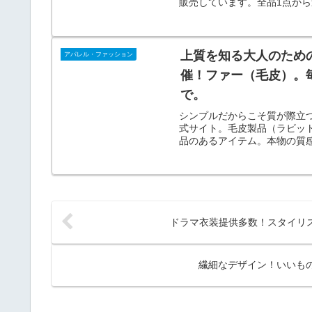
販売しています。全品1点か
上質を知る大人のため
アパレル・ファッション
催！ファー（毛皮）。
で。
シンプルだからこそ質が際立
式サイト。毛皮製品（ラビッ
品のあるアイテム。本物の質
ンなど）のバッグや財布など
ドラマ衣装提供多数！スタイリス
繊細なデザイン！いいものを