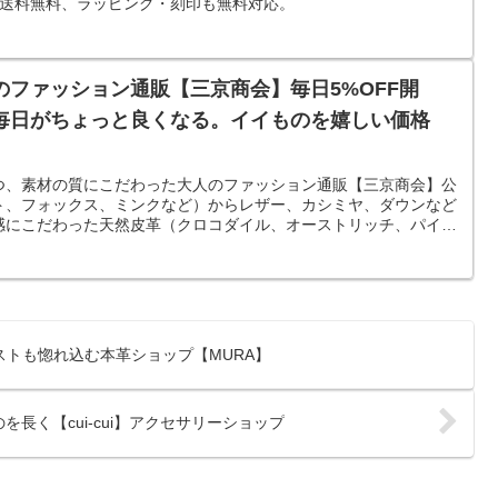
ら送料無料、ラッピング・刻印も無料対応。
のファッション通販【三京商会】毎日5%OFF開
毎日がちょっと良くなる。イイものを嬉しい価格
つ、素材の質にこだわった大人のファッション通販【三京商会】公
ト、フォックス、ミンクなど）からレザー、カシミヤ、ダウンなど
感にこだわった天然皮革（クロコダイル、オーストリッチ、パイソ
。
トも惚れ込む本革ショップ【MURA】
長く【cui-cui】アクセサリーショップ