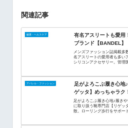
関連記事
有名アスリートも愛用
健康・ヘルスケア
ブランド【BANDEL】
メンズファッション誌掲載多数
名アスリートの愛用者も多いア
シリコンアクセサリー。管理
向上を促します。
足がよろこぶ履き心地
アパレル・ファッション
ゲッタ】めっちゃラク
足がよろこぶ履き心地♪履き
に取り扱う靴専門店【リゲッ
散。ローリング歩行をサポー
えたアッパーデザイン。