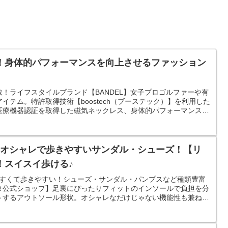
！身体的パフォーマンスを向上させるファッション
！ライフスタイルブランド【BANDEL】女子プロゴルファーや有
イテム。特許取得技術【boostech（ブーステック）】を利用した
医療機器認証を取得した磁気ネックレス、身体的パフォーマンスを
♪オシャレで歩きやすいサンダル・シューズ！【リ
！スイスイ歩ける♪
やすくて歩きやすい！シューズ・サンダル・パンプスなど種類豊富
タ公式ショップ】足裏にぴったりフィットのインソールで負担を分
トするアウトソール形状。オシャレなだけじゃない機能性も兼ね備