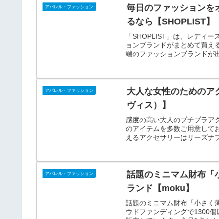
毎日のファッションを
アパレル・ファッション
るなら【SHOPLIST】
「SHOPLIST」は、レデ
ョンブランドがまとめて買え
端のファッションブランドが
大人な女性のためのアク
アパレル・ファッション
ヴィス）】
感度の高い大人のプチプラアクセ
のアイテムを多数ご用意して
えるアクセサリーはリーズナ
非！
話題のミニマム財布「
アパレル・ファッション
ランド【moku】
話題のミニマム財布「小さく薄
ウドファンディングで1300