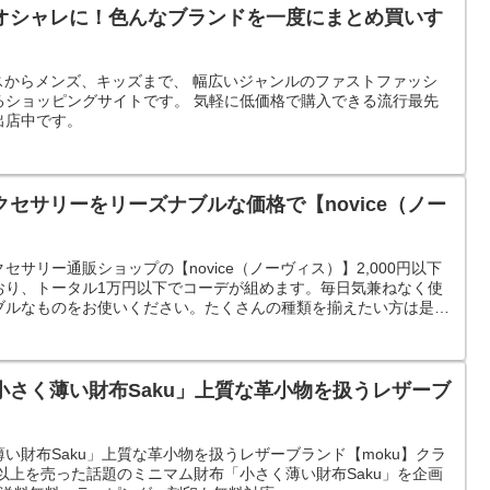
オシャレに！色んなブランドを一度にまとめ買いす
ィースからメンズ、キッズまで、 幅広いジャンルのファストファッシ
るショッピングサイトです。 気軽に低価格で購入できる流行最先
出店中です。
セサリーをリーズナブルな価格で【novice（ノー
サリー通販ショップの【novice（ノーヴィス）】2,000円以下
おり、トータル1万円以下でコーデが組めます。毎日気兼ねなく使
ブルなものをお使いください。たくさんの種類を揃えたい方は是
小さく薄い財布Saku」上質な革小物を扱うレザーブ
い財布Saku」上質な革小物を扱うレザーブランド【moku】クラ
個以上を売った話題のミニマム財布「小さく薄い財布Saku」を企画