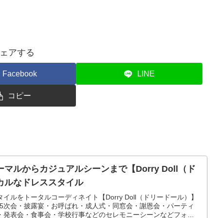
ェアする
Facebook
LINE
コピー
ルからカジュアルシーンまで【Dorry Doll（ド
カルなドレススタイル
ルをトータルコーディネイト【Dorry Doll（ドリードール）】
.5次会・披露宴・お呼ばれ・成人式・同窓会・謝恩会・パーティ
・発表会・食事会・学校行事などのセレモニーシーンなどフォー