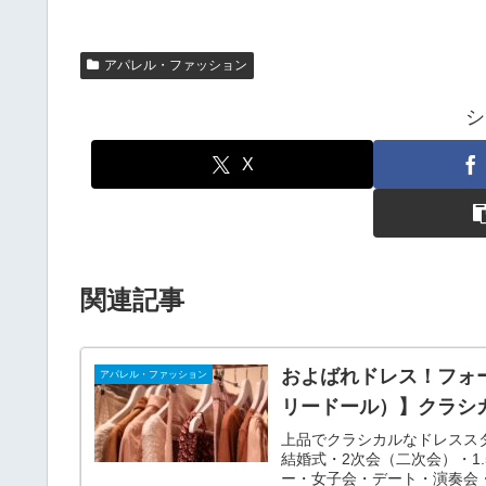
アパレル・ファッション
シ
X
関連記事
およばれドレス！フォーマ
アパレル・ファッション
リードール）】クラシ
上品でクラシカルなドレススタイ
結婚式・2次会（二次会）・1
ー・女子会・デート・演奏会