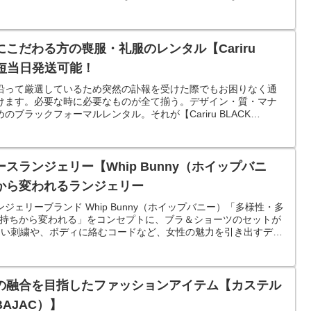
で。
こだわる方の喪服・礼服のレンタル【Cariru
】最短当日発送可能！
沿って厳選しているため突然の訃報を受けた際でもお困りなく通
けます。必要な時に必要なものが全て揃う。デザイン・質・マナ
ブラックフォーマルレンタル。それが【Cariru BLACK
スランジェリー【Whip Bunny（ホイップバニ
から変われるランジェリー
ェリーブランド Whip Bunny（ホイップバニー）「多様性・多
着ると気持ちから変われる」をコンセプトに、ブラ＆ショーツのセットが
美しい刺繍や、ボディに絡むコードなど、女性の魅力を引き出すデザ
の融合を目指したファッションアイテム【カステル
BAJAC）】