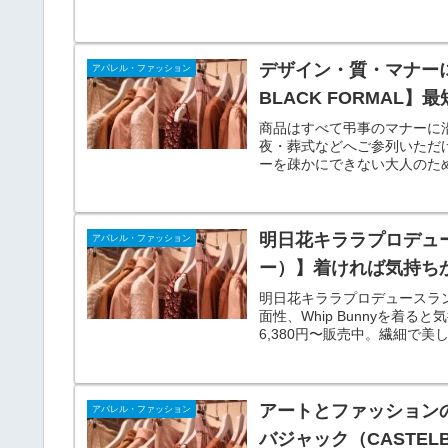
マルからカジュアルシーンま
デザイン・質・マナーに
アパレル・ファッション
BLACK FORMAL
商品はすべて弔事のマナーに
夜・葬式などへご参列いただ
ーを疎かにできない大人のための
FORMAL】です。
明日花キララプロデュー
アパレル・ファッション
ー）】着ければ気持ち
明日花キララプロデュースランジ
面性、Whip Bunnyを
6,380円〜販売中。繊細で
インが大人気！
アートとファッション
アパレル・ファッション
バジャック（CASTEL