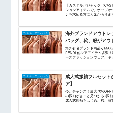
【カステルバジャック（CAS
ションアイテムで、ポップか
ンを求める方に人気がありま
品質が高く評価されています
海外ブランドアウトレッ
アパレル・ファッション
バッグ、靴、服がアウ
海外有名ブランド商品がMAX90
FENDI 他レアアイテム多数
ースファッションウェア、キ
マホケースなど。
成人式振袖フルセットが
アパレル・ファッション
ア】
今がチャンス！最大70%OF
の振袖がきっと見つかる♪振袖
成人式振袖をはじめ、袴、浴
す。