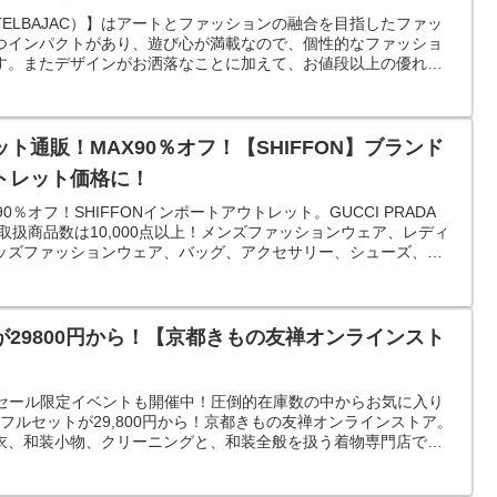
TELBAJAC）】はアートとファッションの融合を目指したファッ
つインパクトがあり、遊び心が満載なので、個性的なファッショ
す。またデザインがお洒落なことに加えて、お値段以上の優れた
。
ト通販！MAX90％オフ！【SHIFFON】ブランド
トレット価格に！
％オフ！SHIFFONインポートアウトレット。GUCCI PRADA
！取扱商品数は10,000点以上！メンズファッションウェア、レディ
ッズファッションウェア、バッグ、アクセサリー、シューズ、ス
29800円から！【京都きもの友禅オンラインスト
Fセール限定イベントも開催中！圧倒的在庫数の中からお気に入り
フルセットが29,800円から！京都きもの友禅オンラインストア。
衣、和装小物、クリーニングと、和装全般を扱う着物専門店で