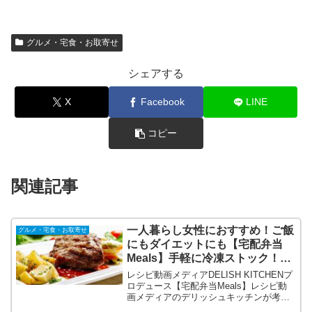
グルメ・宅食・お取寄せ
シェアする
X
Facebook
LINE
コピー
関連記事
一人暮らし女性におすすめ！ご飯
グルメ・宅食・お取寄せ
にもダイエットにも【宅配弁当
Meals】手軽に冷凍ストック！チ
ンしてすぐ食べられる！
レシピ動画メディアDELISH KITCHENプ
ロデュース【宅配弁当Meals】レシピ動
画メディアのデリッシュキッチンが考案
した宅配弁当です。日々の料理に対する