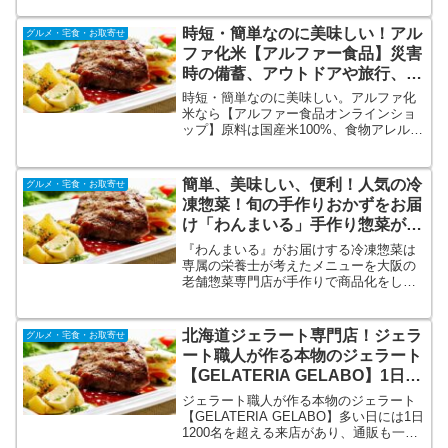
お悩みの方の食生活を支えるために、バ
ランスに配慮したおいしいお食事をお届
時短・簡単なのに美味しい！アル
グルメ・宅食・お取寄せ
けします。
ファ化米【アルファー食品】災害
時の備蓄、アウトドアや旅行、普
段使いにも！
時短・簡単なのに美味しい。アルファ化
米なら【アルファー食品オンラインショ
ップ】原料は国産米100%、食物アレルギ
ーにも配慮されているので安心安全で
す。5年以上の長期保存可能で携行・収納
しやすいコンパクトパッケージ。非常時
簡単、美味しい、便利！人気の冷
グルメ・宅食・お取寄せ
以外にアウトドアや旅行中の食事にも！
凍惣菜！旬の手作りおかずをお届
種類も豊富が嬉しい♪
け「わんまいる」手作り惣菜が1
品ごとに個包装されて便利！
『わんまいる』がお届けする冷凍惣菜は
専属の栄養士が考えたメニューを大阪の
老舗惣菜専門店が手作りで商品化をして
います。旬の食材を使用する事で栄養価
の高いメニューと国産野菜を合成保存料
を使わず出来立てをそのまま冷凍してい
北海道ジェラート専門店！ジェラ
グルメ・宅食・お取寄せ
るので解凍するだけで出来立ての美味し
ート職人が作る本物のジェラート
さを楽しめます。
【GELATERIA GELABO】1日
1200名を超える人気店！
ジェラート職人が作る本物のジェラート
【GELATERIA GELABO】多い日には1日
1200名を超える来店があり、通販も一時