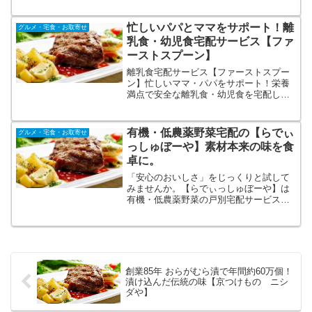
3ヶ月待ちとなるほどの大人気！赤井川村
山中牧場の低温殺菌牛乳とピューレなど
は使わず旬のフルーツを１つ１つ職人が
忙しいパパとママをサポート！離
グルメ・宅食・お取寄せ
皮を剥くところから作るジェラートはと
乳食・幼児食宅配サービス【ファ
ても濃厚な味わい。
ーストスプーン】
離乳食宅配サービス【ファーストスプー
ン】忙しいママ・パパをサポート！栄養
満点で安全な離乳食・幼児食を宅配しま
す！キューブタイプなので保存しやす
い！地元宮城はじめブランド食材や厳選
した国産食材を使用。レンジアップ解凍
有機・低農薬野菜宅配の【らでぃ
グルメ・宅食・お取寄せ
なので簡単。箱のデザインが可愛い。ギ
っしゅぼーや】素材本来の味を食
フトにも使えます。
卓に。
「安心のおいしさ」をじっくりと試して
みませんか。【らでぃっしゅぼーや】は
有機・低農薬野菜の戸別宅配サービスを
はじめて、まもなく30年の月日が経ちま
す。「安心・安全」「美味しさ」こだわ
りの有機・低農薬野菜、無添加食品を取
り揃えています。
創業85年 おらがむら漬で年間約60万個！
漬け込んだ伝統の味【京つけもの ニシ
ダや】