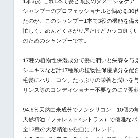
1本3役. これ1本で髪と頭皮のダメージをケア
シャンプーのプロフェッショナルと悩める30
たのが、このシャンプー1本で3役の機能を備え
忙しく、めんどくさがり屋だけどカッコ良く
のためのシャンプーです。
17種の植物性保湿成分で髪に潤いと栄養を与
シエキスなど計17種類の植物性保湿成分を配
毛髪にハリ、コシ、たっぷりの栄養と潤いを
リンス等のコンディショナー不要なのに？翌
94.6％天然由来成分でノンシリコン。10個
天然精油（フォレスト×シトラス）で優雅なバ
全12種の天然精油を独自にブレンド。