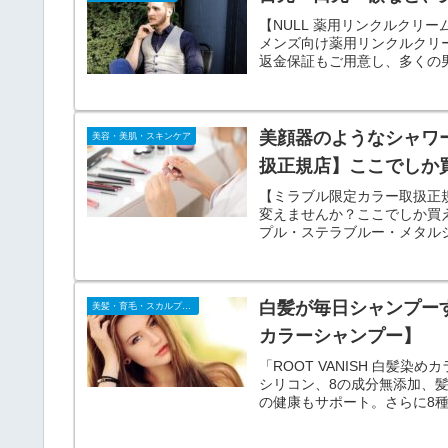
【NULL 薬用リンクルクリ
メンズ向け薬用リンクルクリ
返金保証もご用意し、多くの
美顔器のようなシャワ
美容・美肌・スキンケア
扱正規店】ここでしか
【ミラブル限定カラー取扱正
変えませんか？ここでしか買
プル・ステラブルー・メタル
ワーヘッドミラブルPlus」
白髪が毎日シャンプーする
美髪・育毛・スカルプケア
カラーシャンプー】
「ROOT VANISH 白髪
シリコン、8の成分無添加、
の健康もサポート。さらに8
かで優美な髪に整えます。