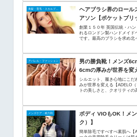
ヘアブラシ界のロール
美髪・育毛・スカルプケア
アソン【ポケットブリ
創業１５０年 英国伝統・ハ
れるロンドン製ハンドメイド
です。最高のブラシを求め北
男の勝負靴！メンズ6c
アパレル・ファッション
6cmの厚みが世界を
シルエット、履き心地にこだわ
みが世界を変える【ADEL
トの美しさと、クオリティの
ボディ VIOもOK！メ
メンズケア・精力剤
ク）】
簡単除毛ですべすべ素肌へ【A