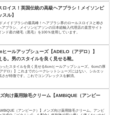
スロイス！英国伝統の高級ヘアブラシ！メイソンピ
ッスル】
ンドメイドブラシの最高峰！ヘアブラシ界のロールスロイスと称さ
ヘアブラシ、メイソンピアソンの日本総輸入代理店の直営サイト
インド産の猪毛（黒毛）を100％使用しています。
mヒールアップシューズ【ADELO（アデロ）】
変える。男のスタイルを良く見せる靴。
ったスタイルを良く見せる6cmヒールアップシューズ。6cmの厚
O（アデロ）】これまでのシークレットシューズにはない、シルエッ
高さが特徴です。これでコンプレックスを解消。
ンズ向け薬用除毛クリーム【AMBiQUE（アンビー
MBiQUE（アンビーク）】メンズ向け薬用除毛クリーム。アンビ