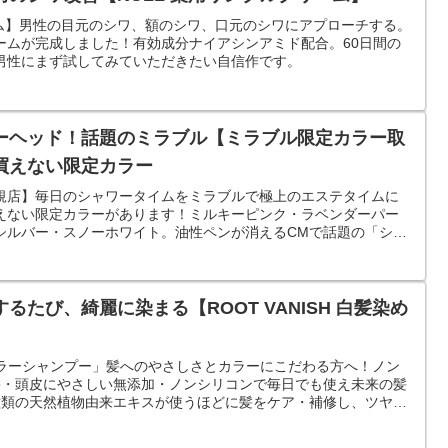
ーム】男性の目元のシワ、額のシワ、口元のシワにアプローチする。
ームが完成しました！有効成分ナイアシンアミド配合。60日間の
男性にまず試してみていただきたい自信作です。
ーヘッド！話題のミラブル【ミラブル限定カラー取
買えない限定カラー
規店】毎日のシャワータイムをミラブルで極上のエステタイムに
えない限定カラーがあります！ミルキーピンク・ラベンダーパー
シルバー・スノーホワイト。油性ペンが消えるCMで話題の「シャ
たび、綺麗に染まる【ROOT VANISH 白髪染め
染めカラーシャンプー」髪へのやさしさとカラーにこだわる方へ！ノン
髪・頭皮にやさしい無添加・ノンシリコンで毎日でも使え未来の髪
種類の天然植物由来エキスが使うほどに髪をケア・補修し、ツヤや