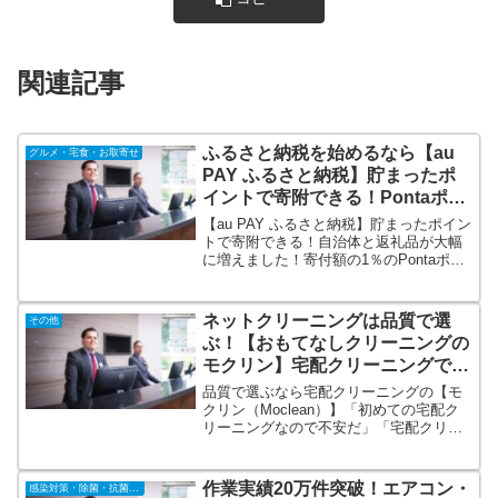
関連記事
ふるさと納税を始めるなら【au
グルメ・宅食・お取寄せ
PAY ふるさと納税】貯まったポ
イントで寄附できる！Pontaポイ
ントを有効活用！
【au PAY ふるさと納税】貯まったポイン
トで寄附できる！自治体と返礼品が大幅
に増えました！寄付額の1％のPontaポイ
ント（au PAY マーケット限定）を還元！
ドコモ、ソフトバンク等、他キャリアの
方もご利用可能なau IDでログインすると
ネットクリーニングは品質で選
その他
さらに便利でおトクに！
ぶ！【おもてなしクリーニングの
モクリン】宅配クリーニングで失
敗したくない方へ！
品質で選ぶなら宅配クリーニングの【モ
クリン（Moclean）】「初めての宅配ク
リーニングなので不安だ」「宅配クリー
ニングを安さで選んだが仕上がりが微妙
だった」「大事なお洋服なので信頼出来
るところに預けたい」→業界最多級のク
作業実績20万件突破！エアコン・
感染対策・除菌・抗菌・抗ウィルス