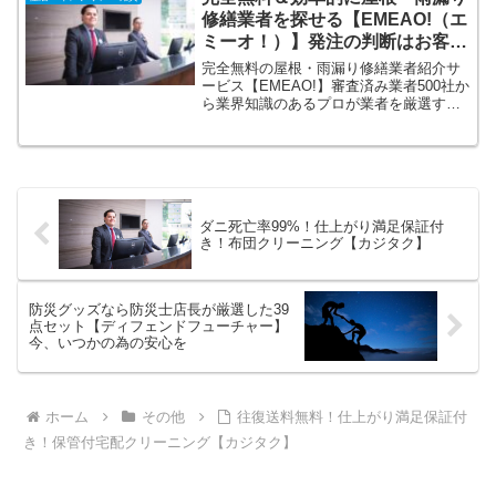
トな設計でカバンに入る大きさ 433ｇ。
修繕業者を探せる【EMEAO!（エ
ミーオ！）】発注の判断はお客様
次第！
完全無料の屋根・雨漏り修繕業者紹介サ
ービス【EMEAO!】審査済み業者500社か
ら業界知識のあるプロが業者を厳選する
から忙しいあなたでも簡単に最適な優良
業者を見けられます！利用は完全無料、
発注の判断はお客様次第だから気軽にサ
ービスを利用できます。
ダニ死亡率99%！仕上がり満足保証付
き！布団クリーニング【カジタク】
防災グッズなら防災士店長が厳選した39
点セット【ディフェンドフューチャー】
今、いつかの為の安心を
ホーム
その他
往復送料無料！仕上がり満足保証付
き！保管付宅配クリーニング【カジタク】