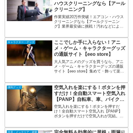
リーニング師在籍の品質重視なクリーニ
ハウスクリーニングなら【アール
ングは宅配クリーニングのモクリンへ！
クリーニング】
作業実績20万件突破！エアコン・ハウス
クリーニングなら【アールクリーニン
グ】業界最安値に挑戦！汚れなどによる
追加費用なし。ご依頼お待ちしておりま
す。おそうじ箇所⇒エアコン、浴室、レ
ンジフード（換気扇）、キッチン、トイ
ここでしか手に入らない！アニ
キャラクター・グッズ
レ、洗面台、バルコニー、窓・サッシ、
メ・ゲーム・キャラクターグッズ
空室クリーニング、室内空間ウイルス消
の通販サイト【eeo store】
毒除菌など
大人気アニメのグッズを買うなら、アニ
メ・ゲーム・キャラクターグッズの通販
サイト【eeo store】集めて・飾って楽し
めるトレーディング商品から、Tシャツや
トートバッグといったファッション小物
など、幅広いラインナップで皆様のご利
空気入れを楽にする！ボタンを押
便利グッズ
用をお待ちしております。
すだけ！全自動スマート空気入れ
【PANP】自転車、車、バイク、
車椅子、浮き輪、ボールに！
空気入れを楽にする！ボタンを押すだ
け！全自動スマート空気入れ【PANP】
ボタンを押すだけで空気入れが完結。自
動だから空気を入れるハードルが低い。
全バルブに対応しているので、車やバイ
ク、ボール、車椅子にも対応。コンパク
完全無料＆効率的に屋根・雨漏り
住居・インテリア・雑貨