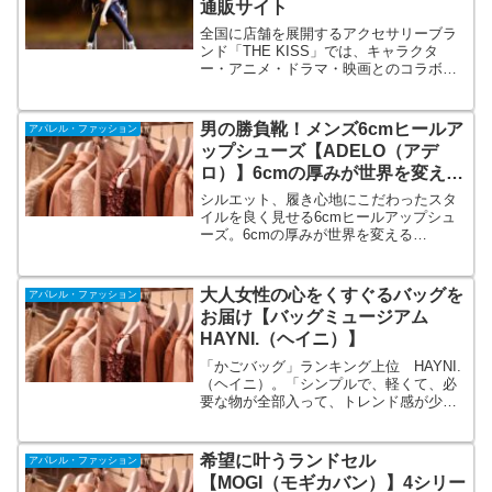
通販サイト
全国に店舗を展開するアクセサリーブラ
ンド「THE KISS」では、キャラクタ
ー・アニメ・ドラマ・映画とのコラボレ
ーションアクセサリーを企画・販売して
います。コラボの一例。アニメ⇒マクロ
スF、ワンピース、エヴァンゲリオン。キ
男の勝負靴！メンズ6cmヒールア
アパレル・ファッション
ャラクター⇒ディズニー、ハローキティ
ップシューズ【ADELO（アデ
他
ロ）】6cmの厚みが世界を変え
る。男のスタイルを良く見せる
シルエット、履き心地にこだわったスタ
靴。
イルを良く見せる6cmヒールアップシュ
ーズ。6cmの厚みが世界を変える
【ADELO（アデロ）】これまでのシーク
レットシューズにはない、シルエットの
美しさと、クオリティの高さが特徴で
大人女性の心をくすぐるバッグを
アパレル・ファッション
す。これでコンプレックスを解消。
お届け【バッグミュージアム
HAYNI.（ヘイニ）】
「かごバッグ」ランキング上位 HAYNI.
（ヘイニ）。「シンプルで、軽くて、必
要な物が全部入って、トレンド感が少し
あって、ブランドじゃなくてもいいけど
良いバッグを…」と探している現代女性
の心をくすぐるバッグセレクトショッ
希望に叶うランドセル
アパレル・ファッション
プ。人気ドラマ衣装協力多数。まずは売
【MOGI（モギカバン）】4シリー
れ筋ランキングをチェック！