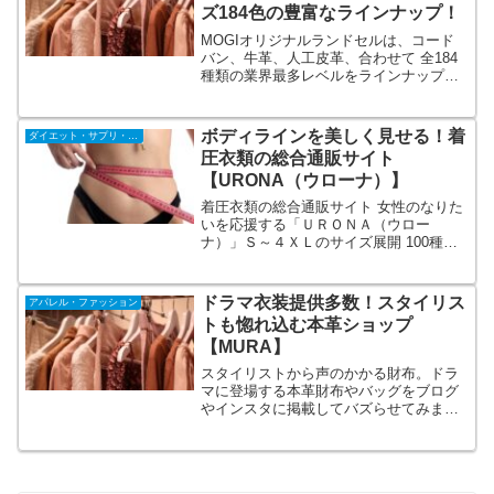
ズ184色の豊富なラインナップ！
MOGIオリジナルランドセルは、コード
バン、牛革、人工皮革、合わせて 全184
種類の業界最多レベルをラインナップ。
シンプルでありながらどことなく美しい
佇まい、存在感のあるランドセル。ここ
にしかない本物のランドセルを、お届け
ボディラインを美しく見せる！着
ダイエット・サプリ・飲料
いたします。【MOGI（モギカバン）】
圧衣類の総合通販サイト
【URONA（ウローナ）】
着圧衣類の総合通販サイト 女性のなりた
いを応援する「ＵＲＯＮＡ（ウロー
ナ）」Ｓ～４ＸＬのサイズ展開 100種類
のアイテムを準備 1つの部位でも複数種
類。アナタのボディラインを美しく見せ
る。ナイトブラ、骨盤ガードル、着圧レ
ドラマ衣装提供多数！スタイリス
アパレル・ファッション
ギンス、ボディーシェイパーなど
トも惚れ込む本革ショップ
【MURA】
スタイリストから声のかかる財布。ドラ
マに登場する本革財布やバッグをブログ
やインスタに掲載してバズらせてみませ
んか？使い勝手は手にとって使ってみる
ことで実感するはず。一度使えば誰かに
紹介したくなる高性能ウォレットのお店
【MURA】