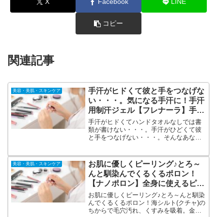
X
Facebook
LINE
コピー
関連記事
手汗がヒドくて彼と手をつなげな
美容・美肌・スキンケア
い・・・。気になる手汗に！手汗
用制汗ジェル【フレナーラ】手汗
がヒドくてお悩みの方に
手汗がヒドくてハンドタオルなしでは書
類が書けない・・・。手汗がひどくて彼
と手をつなげない・・・。そんなあなた
に 手汗用制汗ジェル フレナーラ。手汗の
原因であるエクリン線に作用するよう、
薬用ジェルが汗腺に浸透し、気になる手
お肌に優しくピーリング♪とろ～
美容・美肌・スキンケア
汗を防いでくれます。
んと馴染んでくるくるポロン！
【ナノポロン】全身に使えるピー
リングジェル♪
お肌に優しくピーリング♪とろ～んと馴染
んでくるくるポロン！海シルト(クチャ)の
ちからで毛穴汚れ、くすみを吸着。金箔