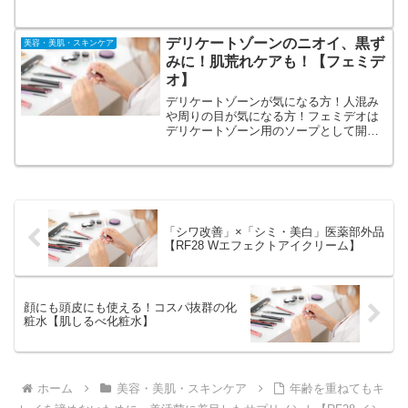
メ・透明感のあるお肌に導くミルクで
す。通常価格の50％OFF！さらに、化粧
水＆美容液のプレゼント付き！送料無
デリケートゾーンのニオイ、黒ず
美容・美肌・スキンケア
料・20％OFFクーポンもついてきてとっ
みに！肌荒れケアも！【フェミデ
てもお得！
オ】
デリケートゾーンが気になる方！人混み
や周りの目が気になる方！フェミデオは
デリケートゾーン用のソープとして開発
されました。お出かけや気になる日など
にご使用ください。美容成分をたっぷり
配合し低刺激処方で全身で使用可能で
す。ニオイ＋黒ずみを同時解決！
「シワ改善」×「シミ・美白」医薬部外品
【RF28 Wエフェクトアイクリーム】
顔にも頭皮にも使える！コスパ抜群の化
粧水【肌しるべ化粧水】
ホーム
美容・美肌・スキンケア
年齢を重ねてもキ