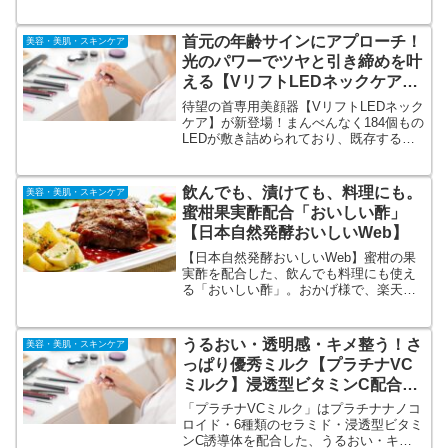
入りのこんにゃくスクラブ。顔だけでな
く全身に使えるピーリングジェル♪カシス
&グリーンリーフの爽やかな香り！
首元の年齢サインにアプローチ！
美容・美肌・スキンケア
光のパワーでツヤと引き締めを叶
える【VリフトLEDネックケア】
首専用美顔器で首集中ケア。
待望の首専用美顔器【VリフトLEDネック
ケア】が新登場！まんべんなく184個もの
LEDが敷き詰められており、既存する
LEDマスクの中では最も高出力の3.2Wを
採用。高出力にこだわることで、LEDが
より広がり、首周辺を広範囲にケアしま
飲んでも、漬けても、料理にも。
美容・美肌・スキンケア
す。
蜜柑果実酢配合「おいしい酢」
【日本自然発酵おいしいWeb】
【日本自然発酵おいしいWeb】蜜柑の果
実酢を配合した、飲んでも料理にも使え
る「おいしい酢」。おかげ様で、楽天ラ
ンキング酢部門ウィークリーランキング1
位常連！モンドセレクション9年連続金賞
受賞！年間売上390万本突破！おいしくて
うるおい・透明感・キメ整う！さ
美容・美肌・スキンケア
ヘルシー、伝統製法でまろやかに仕上げ
っぱり優秀ミルク【プラチナVC
た大人気の「おいしい酢」
ミルク】浸透型ビタミンC配合ス
キンケア
「プラチナVCミルク」はプラチナナノコ
ロイド・6種類のセラミド・浸透型ビタミ
ンC誘導体を配合した、うるおい・キ