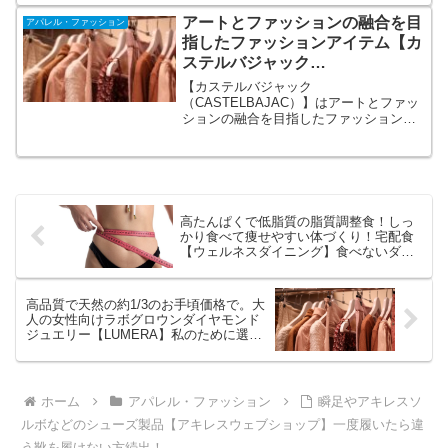
独自開発のペット用品やアウトドア用品
アートとファッションの融合を目
アパレル・ファッション
まで幅広く展開しています。
指したファッションアイテム【カ
ステルバジャック
（CASTELBAJAC）】
【カステルバジャック
（CASTELBAJAC）】はアートとファッ
ションの融合を目指したファッションア
イテムで、ポップかつインパクトがあ
り、遊び心が満載なので、個性的なファ
ッションを求める方に人気があります。
またデザインがお洒落なことに加えて、
お値段以上の優れた品質が高く評価され
ています。
高たんぱくで低脂質の脂質調整食！しっ
かり食べて痩せやすい体づくり！宅配食
【ウェルネスダイニング】食べないダイ
エットはもう終わり！
高品質で天然の約1/3のお手頃価格で。大
人の女性向けラボグロウンダイヤモンド
ジュエリー【LUMERA】私のために選ぶ
ダイヤモンド。
ホーム
アパレル・ファッション
瞬足やアキレスソ
ルボなどのシューズ製品【アキレスウェブショップ】一度履いたら違
う靴を履けない方続出！