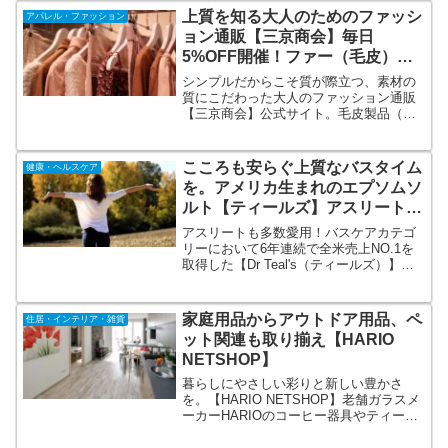
コーデも10,000円以下でそろっちゃう♪早
上質を知る大人のためのファッシ
アパレル・ファッション
速、神戸レタスをチェック！
ョン通販【三京商会】毎日
5%OFF開催！ファー（毛皮）。
毎日がちょっと良くなる。イイも
シンプルだからこそ質が際立つ、素材の
のを嬉しい価格で。
質にこだわった大人のファッション通販
【三京商会】公式サイト。毛皮製品（ラ
ビット、フォックス、ミンクなど）から
レザー、カシミヤ、ダウンなど品のある
アイテム。本物の質感にこだわった天然
こころも安らぐ上質なバスタイム
健康・ヘルスケア
皮革（クロコダイル、オーストリッチ、
を。アメリカ生まれのエプソムソ
パイソンなど）のバッグや財布など。
ルト【ティールズ】アスリートも
多数愛用！
アスリートも多数愛用！バスケアカテゴ
リーにおいて6年連続で全米売上NO.1を
取得した【Dr Teal's（ティールズ）】の
エプソムソルト。長時間のデスクワーク
や身体の冷えにも。ヨガやトレーニング
の後にも。話題のエプソムソルトが温浴
家庭用品からアウトドア用品、ペ
住居・インテリア・雑貨
効果を高め、血行促進や疲労回復に。
ット関連も取り揃え【HARIO
NETSHOP】
暮らしにやさしい彩りと新しい豊かさ
を。【HARIO NETSHOP】老舗ガラスメ
ーカーHARIOのコーヒー器具やティー器
具、調理器具、ポット、グラスなどの家
庭用品からグループ会社ハリオ商事自社