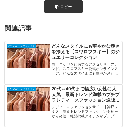
コピー
関連記事
どんなスタイルにも華やかな輝き
アパレル・ファッション
を添える【スワロフスキー】のジ
ュエリーコレクション
ヨーロッパを代表するアクセサリーブラ
ンド。スワロフスキー公式オンラインス
トア。どんなスタイルにも華やかさと輝
きを添えるジュエリーとオーナメントが
揃う。あらゆるデザインを取り揃え、多
くの女性の心を虜にし続けてきたスワロ
20代～40代まで幅広い女性に大
アパレル・ファッション
フスキーの商品は、幅広い年齢層の女性
人気！最新トレンド満載のプチプ
に愛用していただけます。
ラレディースファッション通販サ
イト！【神戸レタス】
レディースファッションサイト【神戸レ
タス】最新トレンドファッションを神戸
から発信！雑誌掲載アイテムがプチプラ
で♪アパレルはもちろんシューズやバッ
グ、小物まで豊富なラインナップで全身