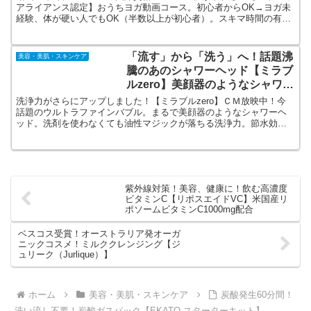
アライアンス認定】おうちヨガ動画コース。初心者からOK→ヨガ未
経験、体が硬い人でもOK（半数以上が初心者）。スキマ時間の有効
活用→中間試験と卒業試験以外は全て動画のため、日々はスマホで
学習が可能。
「流す」から「洗う」へ！話題沸
美容・美肌・スキンケア
騰のあのシャワーヘッド【ミラブ
ルzero】美顔器のようなシャワー
ヘッド！
洗浄力がさらにアップしました！【ミラブルzero】ＣＭ放映中！今
話題のウルトラファインバブル。まるで美顔器のようなシャワーヘ
ッド。洗剤を使わなくても油性マジックが落ちる洗浄力。節水効果
付き！オリジナル「ミラブルzero お役立ちブック」付きの正式通
販。
紫外線対策！美容、健康に！飲む高濃度
ビタミンC【リポスエイドVC】米国産リ
ポソームビタミンC1000mg配合
ベスコス受賞！オーストラリア発オーガ
ニックコスメ！ミルククレンジング【ジ
ュリーク（Jurlique）】
ホーム
美容・美肌・スキンケア
炭酸発生60分間！
洗い流し不要！炭酸ガスパック【EKATO.スターターキット】