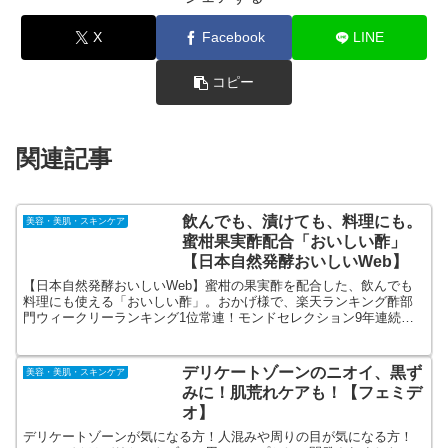
X
Facebook
LINE
コピー
関連記事
飲んでも、漬けても、料理にも。
美容・美肌・スキンケア
蜜柑果実酢配合「おいしい酢」
【日本自然発酵おいしいWeb】
【日本自然発酵おいしいWeb】蜜柑の果実酢を配合した、飲んでも
料理にも使える「おいしい酢」。おかげ様で、楽天ランキング酢部
門ウィークリーランキング1位常連！モンドセレクション9年連続金
賞受賞！年間売上390万本突破！おいしくてヘルシー、伝統製法でま
ろやかに仕上げた大人気の「おいしい酢」
デリケートゾーンのニオイ、黒ず
美容・美肌・スキンケア
みに！肌荒れケアも！【フェミデ
オ】
デリケートゾーンが気になる方！人混みや周りの目が気になる方！