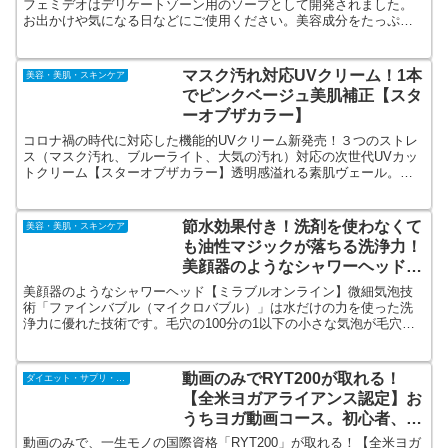
フェミデオはデリケートゾーン用のソープとして開発されました。
お出かけや気になる日などにご使用ください。美容成分をたっぷり
配合し低刺激処方で全身で使用可能です。ニオイ＋黒ずみを同時解
決！
マスク汚れ対応UVクリーム！1本
美容・美肌・スキンケア
でピンクベージュ美肌補正【スタ
ーオブザカラー】
コロナ禍の時代に対応した機能的UVクリーム新発売！３つのストレ
ス（マスク汚れ、ブルーライト、大気の汚れ）対応の次世代UVカッ
トクリーム【スターオブザカラー】透明感溢れる素肌ヴェール。肌
なじみの良いピンクベージュカラーでくすみを飛ばし、ピュアでな
めらかな肌へ導く、進化形UVカットクリーム。
節水効果付き！洗剤を使わなくて
美容・美肌・スキンケア
も油性マジックが落ちる洗浄力！
美顔器のようなシャワーヘッド
【ミラブルオンライン】
美顔器のようなシャワーヘッド【ミラブルオンライン】微細気泡技
術「ファインバブル（マイクロバブル）」は水だけの力を使った洗
浄力に優れた技術です。毛穴の100分の1以下の小さな気泡が毛穴の
中の汚れはもちろん、肌の隙間の汚れを洗い流してくれます。
動画のみでRYT200が取れる！
ダイエット・サプリ・飲料
【全米ヨガアライアンス認定】お
うちヨガ動画コース。初心者、ヨ
ガ未経験者OK！
動画のみで、一生モノの国際資格「RYT200」が取れる！【全米ヨガ