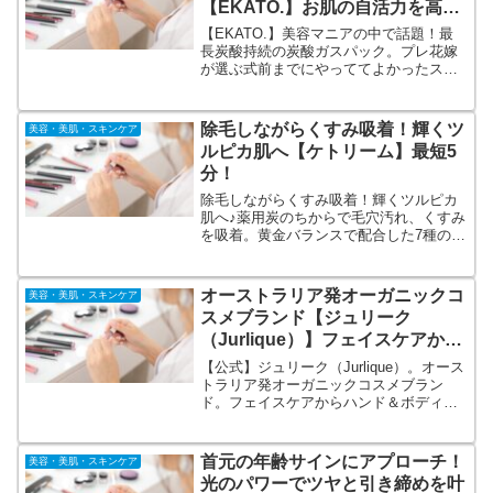
【EKATO.】お肌の自活力を高
め、理想の肌に！
【EKATO.】美容マニアの中で話題！最
長炭酸持続の炭酸ガスパック。プレ花嫁
が選ぶ式前までにやっててよかったスキ
ンケア。人生で1度きりの大切な日に向け
てお肌のケアは入念にしたいと考えてい
る方は多いと思います。でも何からした
除毛しながらくすみ吸着！輝くツ
美容・美肌・スキンケア
らいいのか・・・。エステのメニューで
ルピカ肌へ【ケトリーム】最短5
も取り入れられている炭酸ガスパック
分！
除毛しながらくすみ吸着！輝くツルピカ
肌へ♪薬用炭のちからで毛穴汚れ、くすみ
を吸着。黄金バランスで配合した7種の美
容成分。ツンとする除毛クリームの嫌な
香りをカット！ブラックベリー♪使用方法
は簡単で最短5分♪9つの無添加で敏感・乾
オーストラリア発オーガニックコ
美容・美肌・スキンケア
燥肌でも使えるやさしい処方
スメブランド【ジュリーク
（Jurlique）】フェイスケアから
ハンド＆ボディケアまで。
【公式】ジュリーク（Jurlique）。オース
トラリア発オーガニックコスメブラン
ド。フェイスケアからハンド＆ボディケ
アまで。いずれも、自然由来成分ならで
はの柔らかなテクスチャーと香りで、肌
をすこやかに整え、内側から輝くような
首元の年齢サインにアプローチ！
美容・美肌・スキンケア
美しさへと導きます。
光のパワーでツヤと引き締めを叶