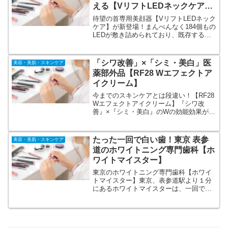
える【VリフトLEDネックケア】
首専用美顔器で首集中ケア。
待望の首専用美顔器【VリフトLEDネック
ケア】が新登場！まんべんなく184個もの
LEDが敷き詰められており、既存する
LEDマスクの中では最も高出力の3.2Wを
採用。高出力にこだわることで、LEDが
より広がり、首周辺を広範囲にケアしま
「シワ改善」×「シミ・美白」医
美容・美肌・スキンケア
す。
薬部外品【RF28 Wエフェクトア
イクリーム】
今までのスキンケアとは段違い！【RF28
Wエフェクトアイクリーム】『シワ改
善』×『シミ・美白』のWの効能効果が認
められた有効成分ナイアシンアミド配合
医薬部外品アイクリーム！紫外線ダメー
ジによるシミからも肌をガード。初回特
たった一回で白い歯！東京 表参
美容・美肌・スキンケア
別価格50％OFFキャンペーン中！
道のホワイトニング専門歯科【ホ
ワイトマイスター】
東京のホワイトニング専門歯科【ホワイ
トマイスター】東京、表参道駅より１分
にあるホワイトマイスターは、一回で白
い歯を実感できるアメリカ発の最新のホ
ワイトニングをご提供。当院では一回
28,000円で平均８段階以上も白さがアッ
プするので、大変満足度が高く、一回コ