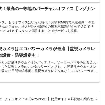
代！最高の一等地のバーチャルオフィス【レゾナン
ス】もうオフィスはいらな時代！月額1650円で東京都内一等地
せんか？また、法人登記や郵便物の毎週末転送がすべて込みでリ
ナンスは必ずスタッフ常駐することでサービスを提供。
視カメラはエコパワーカメラが最適【監視カメラレ
単設置・防犯設定も！
ラと大容量リチウムイオンバッテリー、ソーラーパネルを組み合わ
化した監視カメラのレンタルサービスです。大容量リチウムイオン
、最大25日間連続稼働！監視カメラレンタルならエコパワーカメ
ーチャルオフィス【NAWABARI】使用サイトや郵便物の宛名使い