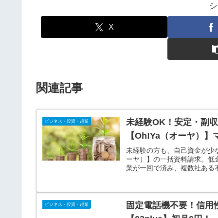
シ
X
関連記事
未経験OK！安定・副
ビジネス・投資・起業
【Oh!Ya（オーヤ）
未経験の方も、自己資金が少な
ーヤ）】の一括資料請求。低
業が一回で済み、複数社ある
固定電話機不要！信用
ビジネス・投資・起業