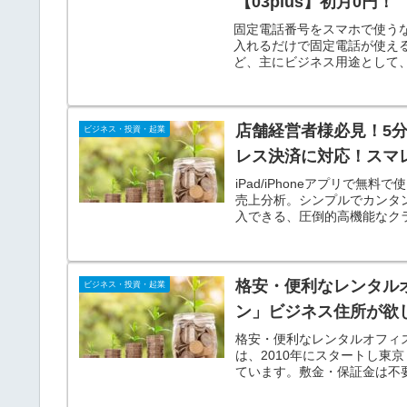
【03plus】初月0円！
固定電話番号をスマホで使うな
入れるだけで固定電話が使え
ど、主にビジネス用途として
店舗経営者様必見！5
ビジネス・投資・起業
レス決済に対応！スマ
iPad/iPhoneアプリで
売上分析。シンプルでカンタ
入できる、圧倒的高機能なクラ
了】資料をダウンロード。
格安・便利なレンタル
ビジネス・投資・起業
ン」ビジネス住所が欲
格安・便利なレンタルオフィ
は、2010年にスタートし東
ています。敷金・保証金は不要
口座の開設も紹介します。