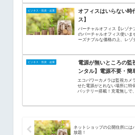
オフィスはいらない時
ビジネス・投資・起業
ス】
バーチャルオフィス【レゾナン
のバーチャルオフィス使いま
ーズナブルな価格の上、レゾ
電源が無いところの監
ビジネス・投資・起業
ンタル】電源不要・簡
エコパワーカメラは監視カメ
せた電源がとれない場所に特
バッテリー搭載！充電無しで
ラ。
ネットショップの公開住所にはバ
放題！