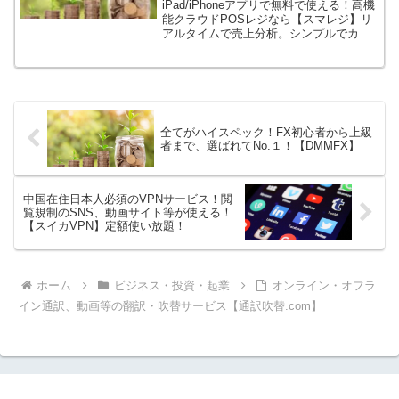
iPad/iPhoneアプリで無料で使える！高機
能クラウドPOSレジなら【スマレジ】リ
アルタイムで売上分析。シンプルでカン
タン操作。多彩なキャッシュレス決済に
対応。スマレジは0円から導入できる、圧
倒的高機能なクラウドPOSレジです。5
分でわかるPOSレジの教科書【30秒で完
了】資料をダウンロード。
全てがハイスペック！FX初心者から上級
者まで、選ばれてNo.１！【DMMFX】
中国在住日本人必須のVPNサービス！閲
覧規制のSNS、動画サイト等が使える！
【スイカVPN】定額使い放題！
ホーム
ビジネス・投資・起業
オンライン・オフラ
イン通訳、動画等の翻訳・吹替サービス【通訳吹替.com】