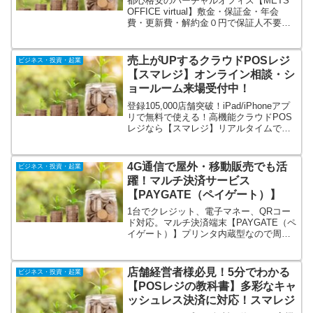
都心格安のバーチャルオフィス【METS
で保証人不要！
OFFICE virtual】敷金・保証金・年会
費・更新費・解約金０円で保証人不要。
自社ビル運営なので格安料金にてオフィ
スサービスをご利用いただくことができ
ます。都心に格安でバーチャルオフィス
売上がUPするクラウドPOSレジ
ビジネス・投資・起業
を利用したい方は是非お申込み下さい。
【スマレジ】オンライン相談・シ
ョールーム来場受付中！
登録105,000店舗突破！iPad/iPhoneアプ
リで無料で使える！高機能クラウドPOS
レジなら【スマレジ】リアルタイムで売
上分析。シンプルでカンタン操作。多彩
なキャッシュレス決済に対応。オンライ
ン相談・ショールーム来場受付中！
4G通信で屋外・移動販売でも活
ビジネス・投資・起業
躍！マルチ決済サービス
【PAYGATE（ペイゲート）】
1台でクレジット、電子マネー、QRコー
ド対応。マルチ決済端末【PAYGATE（ペ
イゲート）】プリンタ内蔵型なので周辺
機器の準備は不要。スマホのようなタッ
チパネル操作で持ち運びも楽々。4G回線
で通信が可能な為、屋外、移動販売など
店舗経営者様必見！5分でわかる
ビジネス・投資・起業
のシーンでも活躍。
【POSレジの教科書】多彩なキャ
ッシュレス決済に対応！スマレジ