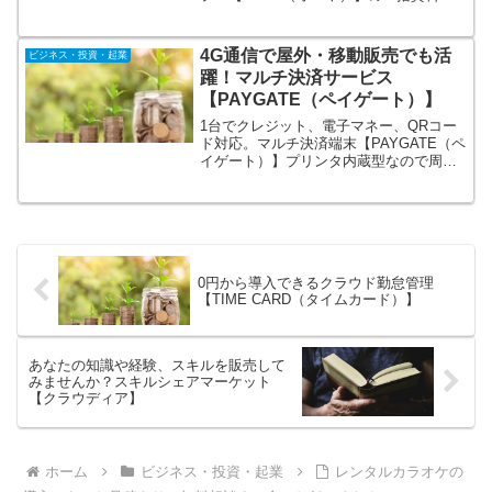
求。低金利時代の今が始め時。お客様が
比較する際に手間だった入力作業が一回
で済み、複数社ある不動産会社に迷わず
4G通信で屋外・移動販売でも活
ビジネス・投資・起業
一括で申込できるサイトです。
躍！マルチ決済サービス
【PAYGATE（ペイゲート）】
1台でクレジット、電子マネー、QRコー
ド対応。マルチ決済端末【PAYGATE（ペ
イゲート）】プリンタ内蔵型なので周辺
機器の準備は不要。スマホのようなタッ
チパネル操作で持ち運びも楽々。4G回線
で通信が可能な為、屋外、移動販売など
のシーンでも活躍。
0円から導入できるクラウド勤怠管理
【TIME CARD（タイムカード）】
あなたの知識や経験、スキルを販売して
みませんか？スキルシェアマーケット
【クラウディア】
ホーム
ビジネス・投資・起業
レンタルカラオケの