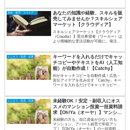
でも35年間ずっと家賃を保証！退所者が
出た際でも、原状回復義務はなし、無駄
コストなし！「いままでにない、不動産
あなたの知識や経験、スキルを販
資格・教育・スキルアップ
投資」まずは動画セミナーをご覧くださ
売してみませんか？スキルシェア
い♪
マーケット【クラウディア】
スキルシェアマーケット【クラウディア
（Craudia）】受注希望者（ワーカー）は
より積極的な受注活動が可能に、発注希
望者（クライアント）はよりピンポイン
トに仕事の相談をすることが可能になり
ました。双方にとって優しいプラットフ
キーワードを入れるだけでキャッ
ビジネス・投資・起業
ォームを提供しています。
チコピーやテキストをAI（人工知
能）が自動作成！【Catchy】
AIがキャッチコピーを自動作成！広告・
宣伝アイデアを生み出す「Catchy」キー
ワードを入れるだけでキャッチコピーや
テキストをAI（人工知能）が自動作成！
使い方は自由自在。キャッチコピー、商
品説明文、新規事業アイデアなど100種類
未経験OK！安定・副収入にオス
ビジネス・投資・起業
を超えるアウトプットパターンを用意し
スメのマンション投資一括資料請
ています。
求【Oh!Ya（オーヤ）】マンショ
ン経営で年収アップする方続出！
未経験の方も、自己資金が少ない方も、
マンション、アパート経営で年収アッ
プ！【Oh!Ya（オーヤ）】の一括資料請