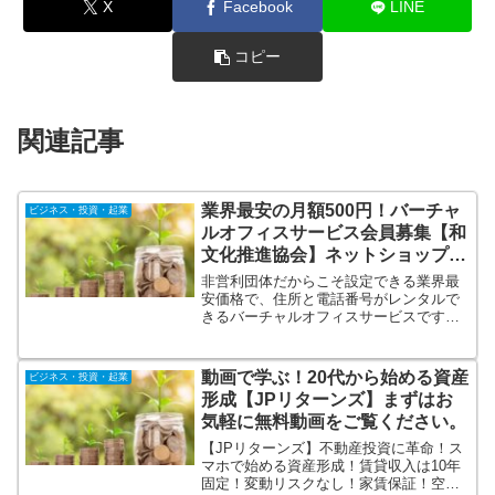
X
Facebook
LINE
コピー
関連記事
業界最安の月額500円！バーチャ
ビジネス・投資・起業
ルオフィスサービス会員募集【和
文化推進協会】ネットショップ運
営者の個人情報を守る！
非営利団体だからこそ設定できる業界最
安価格で、住所と電話番号がレンタルで
きるバーチャルオフィスサービスです。
毎月わずか500円（＝年会費6000円）の
み。ネットショップ等で販売している方
（個人）で、ネットショップの表記や商
動画で学ぶ！20代から始める資産
ビジネス・投資・起業
品送付状に、 自宅の住所・電話番号を記
形成【JPリターンズ】まずはお
載したくない方に便利です。
気軽に無料動画をご覧ください。
【JPリターンズ】不動産投資に革命！ス
マホで始める資産形成！賃貸収入は10年
固定！変動リスクなし！家賃保証！空室