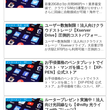
続！
容量20GBが3か月間980円〜！業界最安
値で、クラウドSIMが1番繋がりやすい！
さらに回線に自動接続が可能！海外でも
そのまま利用OK！どこよりも安く、どこ
よりも手軽に、業界最安値級Wi-fiをお届
けします！スマホのデータ使用量を抑え
ユーザー数無制限！法人向けクラ
ビジネス・投資・起業
たい方は是非！
ウドストレージ【Xserver
Drive】圧倒的コストパフォーマ
ンス
ユーザー数無制限！法人向けクラウドス
トレージ『Xserverドライブ』大容量1TB
が月額2,970円から利用可能！圧倒的コス
トパフォーマンス。ユーザー数も無制
限！何人で使っても料金が変わらない定
額制。テレワークにも最適！各種ビジネ
お手頃価格のペンタブレットでイ
インターネット・PC・携帯
ス向け機能に加え、セキュリティも万
ラスト・マンガを描こう！【XP-
全！
PEN】公式ストア
お手頃価格のペンタブレットでイラス
ト・マンガを描こう！【XP-PEN】公式
ストア。お手頃価格で高いコスパ。XP-
PENペンタブレット価格は3,000円から10
万円ぐらいに抑えています。製品購入で
お絵かきに必要なペイントソフトをプレ
ルータープレゼント実施中！法人
インターネット・PC・携帯
ゼント。迅速発送対応・注文後2-5日で届
向け光回線なら【＠nifty 光ライ
きます。
フ with フレッツ】