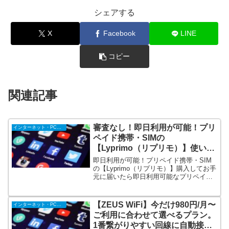
シェアする
X
Facebook
LINE
コピー
関連記事
審査なし！即日利用が可能！プリ
インターネット・PC・携帯
ペイド携帯・SIMの
【Lyprimo（リプリモ）】使いた
い期間ずーっと使える！
即日利用が可能！プリペイド携帯・SIM
の【Lyprimo（リプリモ）】購入してお手
元に届いたら即日利用可能なプリペイド
携帯。契約手続き不要、銀行口座やクレ
ジットカードも一切不要。審査もござい
ません。端末をご用意していただき「sim
【ZEUS WiFi】今だけ980円/月〜
インターネット・PC・携帯
のみ」での契約も可能です。
ご利用に合わせて選べるプラン。
1番繋がりやすい回線に自動接