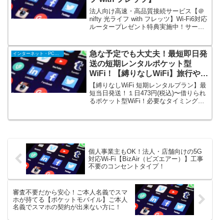
法人向け高速・高品質接続サービス【＠
nifty 光ライフ with フレッツ】Wi-Fi6対応
ルータープレゼント特典実施中！サービ
ス提供エリアは日本全国、高速通信IPv6
接続（IPoE方式）対応のため地域や時間
帯の影響も少なく快適。ビデオ通話や大
急な予定でも大丈夫！最短即日発
インターネット・PC・携帯
容量のデータ通信を行うビジネスシーン
送の短期レンタルポケット型
にも最適です。
WiFi！【縛りなしWiFi】旅行や出
張で利用できる！
【縛りなしWiFi 短期レンタルプラン】最
短当日発送！１日473円(税込)〜借りられ
るポケット型WiFi！必要なタイミングで
必要な日数だけ使える！シンプルで申込
みやすい。モバイルWiFiの短期レンタル
プランが業界最安値級で登場！旅行や出
張などに合わせ、数日だけ使いたいとい
うニーズに！
個人事業主もOK！法人・店舗向けの5G
対応Wi-Fi【BizAir（ビズエアー）】工事
不要のコンセントタイプ！
審査不要だから安心！ご本人名義でスマ
ホが持てる【ポケットモバイル】ご本人
名義でスマホの契約が出来ない方に！