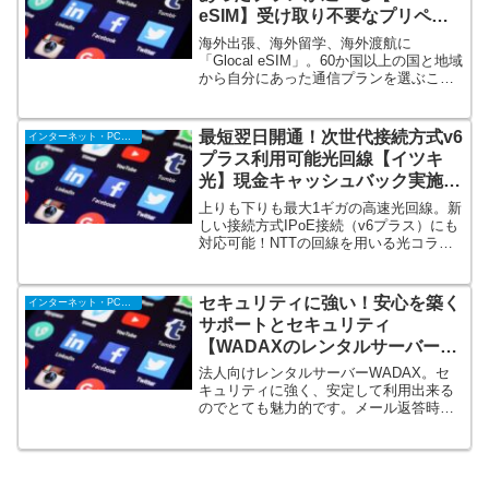
eSIM】受け取り不要なプリペイ
ド。スマホでQRコードを読み取
海外出張、海外留学、海外渡航に
るだけ！
「Glocal eSIM」。60か国以上の国と地域
から自分にあった通信プランを選ぶこと
ができます。日本ではまだまだ馴染みの
ないeSIMですが、モノの受け取り不要
で、スマホでQRコードを読み取るだけで
最短翌日開通！次世代接続方式v6
インターネット・PC・携帯
現地の通信の利用ができます。
プラス利用可能光回線【イツキ
光】現金キャッシュバック実施
中！
上りも下りも最大1ギガの高速光回線。新
しい接続方式IPoE接続（v6プラス）にも
対応可能！NTTの回線を用いる光コラボ
レーションの商材なので、フレッツ光の
提供エリアであれば全国どこでも開通可
能な回線です。個人も法人もご契約可
セキュリティに強い！安心を築く
インターネット・PC・携帯
能。マンション、戸建、新規、乗換、問
サポートとセキュリティ
いません。
【WADAXのレンタルサーバー】
ウイルスチェックが全サービス無
法人向けレンタルサーバーWADAX。セ
料！
キュリティに強く、安定して利用出来る
のでとても魅力的です。メール返答時間
統計・サーバー負荷・サーバー回線状況
などをリアルタイムに公開しています。
情報を常に公開する事で、ユーザの信頼
を得ている会社です。