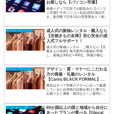
お探しなら【パソコン市場】
各種メディア広告でお馴染みの【パソコ
ン市場】中古パソコン全品180日保証付
き。販売数で日本1位の受賞歴あり！創業
19年目のパソコン専門店です！購入前の
ご相談から購入後のご質問まで対応する
コールセンターを完備！オンラインショ
成人式の振袖レンタル・購入なら
アパレル・ファッション
ップでお待ちしております！
【京都きもの友禅】安心安全の成
人式フルサポート！
成人式の振袖レンタル・ご購入なら【京
都きもの友禅】毎月新作の振袖が登場
し、振袖は300点〜400点、関連小物など
合わせて、1,000点以上の商品を常にご用
意しております。振袖はもちろんのこ
と、前撮り・成人式当日のお支度もセッ
デザイン・質・マナーにこだわる
アパレル・ファッション
トで高いコストパフォーマンスを実現し
方の喪服・礼服のレンタル
ます。
【Cariru BLACK FORMAL】最
短当日発送可能！
商品はすべて弔事のマナーに沿って厳選
しているため突然の訃報を受けた際でも
お困りなく通夜・葬式などへご参列いた
だけます。必要な時に必要なものが全て
揃う。デザイン・質・マナーを疎かにで
きない大人のためのブラックフォーマル
60か国以上の国と地域から自分に
インターネット・PC・携帯
レンタル。それが【Cariru BLACK
あったプランが選べる【Glocal
FORMAL】です。