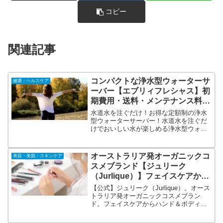
コピー
関連記事
コンパクトな浄水型ウォーターサ
健康・ヘルスケア
ーバー【エブリィフレシャス】初
期費用・送料・メンテナンス料す
べて0円！
水道水を注ぐだけ！お得な定額制の浄水
型ウォーターサーバー！水道水を注ぐだ
けでおいしい水が楽しめる浄水型ウォー
ターサーバー【エブリィフレシャス】置
き場所を選ばないコンパクトなデザイン
が魅力。リーズナブルな定額制で好きな
オーストラリア発オーガニックコ
美容・美肌・スキンケア
時に好きなだけ温水・冷水が使えます！
スメブランド【ジュリーク
（Jurlique）】フェイスケアから
ハンド＆ボディケアまで。
【公式】ジュリーク（Jurlique）。オース
トラリア発オーガニックコスメブラン
ド。フェイスケアからハンド＆ボディケ
アまで。いずれも、自然由来成分ならで
はの柔らかなテクスチャーと香りで、肌