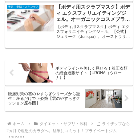
ョン】公式オンラインショップ。お肌の
【ボディ用スクラブマスク】ボデ
美容・美肌・スキンケア
弱い方も毎日ご使用いただけます。
ィ エクスフォリエイティングジ
ェル。オーガニックコスメブラン
ド【ジュリーク（Jurlique）】
【ボディ用スクラブマスク】ボディ エク
スフォリエイティングジェル。【公式】
ジュリーク（Jurlique）。オーストラリア
発オーガニックコスメブランド。スクラ
ブ＆全身マスクを同時に叶えるバスタイ
ムアイテム。全身丸ごと全身とぅるとぅ
る肌へ導く！
ボディラインを美しく見せる！着圧衣類
の総合通販サイト【URONA（ウロー
ナ）】
腰痛対策の雲のやすらぎシリーズから誕
生！座るだけで正姿勢【雲のやすらぎク
ッション座布団】
ホーム
ダイエット・サプリ・飲料
ライザップなら
2ヵ月で理想のカラダへ。結果にコミット！プライベートジム
【RIZAP】