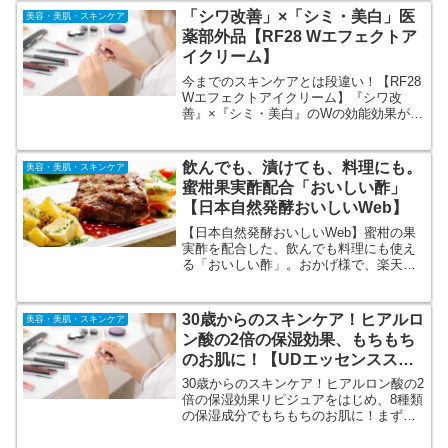
をすこやかに整え、内側から輝くような
「シワ改善」×「シミ・美白」医
美容・美肌・スキンケア
美しさへと導きます。
薬部外品【RF28 Wエフェクトア
イクリーム】
今までのスキンケアとは段違い！【RF28
Wエフェクトアイクリーム】『シワ改
善』×『シミ・美白』のWの効能効果が認
められた有効成分ナイアシンアミド配合
医薬部外品アイクリーム！紫外線ダメー
ジによるシミからも肌をガード。初回特
飲んでも、漬けても、料理にも。
美容・美肌・スキンケア
別価格50％OFFキャンペーン中！
蜜柑果実酢配合「おいしい酢」
【日本自然発酵おいしいWeb】
【日本自然発酵おいしいWeb】蜜柑の果
実酢を配合した、飲んでも料理にも使え
る「おいしい酢」。おかげ様で、楽天ラ
ンキング酢部門ウィークリーランキング1
位常連！モンドセレクション9年連続金賞
受賞！年間売上390万本突破！おいしくて
30歳からのスキンケア！ヒアルロ
美容・美肌・スキンケア
ヘルシー、伝統製法でまろやかに仕上げ
ン酸の2倍の保湿効果、もちもち
た大人気の「おいしい酢」
のお肌に！【UDエッセンススキ
ンローション】初回限定キャンペ
30歳からのスキンケア！ヒアルロン酸の2
ーン！
倍の保湿効果リピジュアをはじめ、8種類
の保湿成分でもちもちのお肌に！まずは
お試し！5280円→3190円の初回限定キャ
ンペーン。【UDエッセンススキンローシ