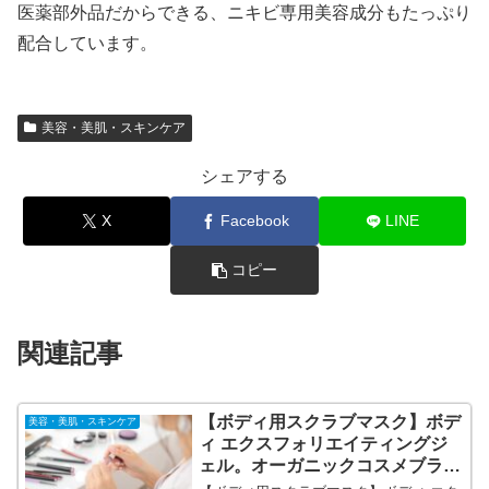
医薬部外品だからできる、ニキビ専用美容成分もたっぷり
配合しています。
美容・美肌・スキンケア
シェアする
X
Facebook
LINE
コピー
関連記事
【ボディ用スクラブマスク】ボデ
美容・美肌・スキンケア
ィ エクスフォリエイティングジ
ェル。オーガニックコスメブラン
ド【ジュリーク（Jurlique）】