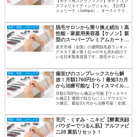
【ボディ用スクラブマスク】ボディ エク
スフォリエイティングジェル。【公式】
ジュリーク（Jurlique）。オーストラリア
発オーガニックコスメブランド。スクラ
ブ＆全身マスクを同時に叶えるバスタイ
ムアイテム。全身丸ごと全身とぅるとぅ
脱毛サロンから乗り換え続出！高
美容・美肌・スキンケア
る肌へ導く！
性能・家庭用美容器【ケノン】新
型のスーパープレミアムカートリ
ッジ登場！
楽天市場（全国）の週間脱毛器ランキン
グ４５７週≪第１位≫の今も売れ続けて
いる日本製美容器です。脱毛サロンや脱
毛クリニックから乗り換えるお客様が続
出！新型のスーパープレミアムカートリ
ッジの登場により従来の約２０倍以上照
歯並びのコンプレックスから解
美容・美肌・スキンケア
射が出来るので、家族でも使い放題！
放！月額1760円から！最短3カ月
から治療可能な【ウィスマイル矯
正】透明で目立ちにくいマウスピ
月額1760円から矯正が可能【ウィスマイ
ース矯正！
ル矯正】透明で目立ちにくいマウスピー
ス矯正。最短3カ月から治療可能！全国に
クリニックを展開中！普通に笑いたいが
歯並びに自信がない方。横顔からみたE
ライン（口ゴボ）の見栄えを気にしてい
毛穴・くすみ・ニキビ【酵素洗顔
美容・美肌・スキンケア
る方。など歯（見た目）のコンプレック
パウダーでつるん肌】アルファピ
スに。
ニ28 素肌リセット！