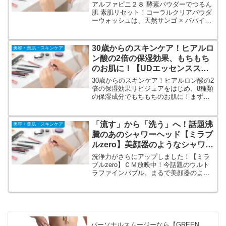
アルファピニ２８ 酵素パウダーでつるん
肌 素肌リセット！コーラルクリアパウダ
ーウォッシュは、天然サンゴ × パパイン
酵素の肌に優しい酵素洗顔です。毛穴・
くすみ・ニキビでお悩みの方へ。濃密泡
で肌に優しく綺麗に角質を落としてスッ
30歳からのスキンケア！ヒアルロ
美容・美肌・スキンケア
キリと余分な皮脂を除去してくれます。
ン酸の2倍の保湿効果、もちもち
のお肌に！【UDエッセンススキ
ンローション】初回限定キャンペ
30歳からのスキンケア！ヒアルロン酸の2
ーン！
倍の保湿効果リピジュアをはじめ、8種類
の保湿成分でもちもちのお肌に！まずは
お試し！5280円→3190円の初回限定キャ
ンペーン。【UDエッセンススキンローシ
ョン】公式オンラインショップ。お肌の
「流す」から「洗う」へ！話題沸
美容・美肌・スキンケア
弱い方も毎日ご使用いただけます。
騰のあのシャワーヘッド【ミラブ
ルzero】美顔器のようなシャワー
ヘッド！
洗浄力がさらにアップしました！【ミラ
ブルzero】ＣＭ放映中！今話題のウルト
ラファインバブル。まるで美顔器のよう
なシャワーヘッド。洗剤を使わなくても
油性マジックが落ちる洗浄力。節水効果
付き！オリジナル「ミラブルzero お役立
ちブック」付きの正式通販。
パーソナルスムージーなら【GREEN