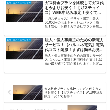
庭の蓄電池として。地震・台風等の災害
ガス料金プランを比較してガス代
電力・ガス・エネルギー
時の緊急電源として。
を今よりお安く！【ガスチョイ
ス】WEB申込み限定！安くてお
得！
【ガスチョイス】当サイト限定！最大
30,000円の現金キャッシュバック！簡
単！安心！お得！ガス会社プランを無料
で比較して1番安いガス会社が分かりま
す。お申込み・お見積りはWEBフォーム
から24時間受付！面倒な切り替え手続き
法人・個人事業主のための新電力
電力・ガス・エネルギー
を全てサポート！安くて安心なガス会社
サービス！【ハルエネ電気】電気
を無料でご提案♪
代コスト削減！まずは簡単お見積
り！
法人・個人事業主のための新電力サービ
ス【ハルエネ電気】利用料金が高ければ
高いほど値下げ額が変わります。お客様
の利用環境に合わせ8つのプランからお見
積り！切り替え事例 飲食店：いままで月
28,200円 切替後月22,560円 割引額
─5,640円 割引き率20.0％
ガス料金プランを比較してガス代を今よ
りお安く！【ガスチョイス】WEB申込み
限定！安くてお得！