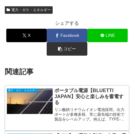
電力・ガス・エネルギー
シェアする
X
Facebook
LINE
コピー
関連記事
ポータブル電源【BLUETTI
電力・ガス・エネルギー
JAPAN】安心と楽しみを蓄電す
る
リン酸鉄リチウムイオン電池採用。出力
ポートが多種多様、常に最先端の技術で
製品をレベルアップ。例えば、TYPE-
C（100W）付き、ワイヤレス充電付きな
ど電源へ充電する方法も多種多様。BMS
採用で安全・安心。純正弦波で家電に優