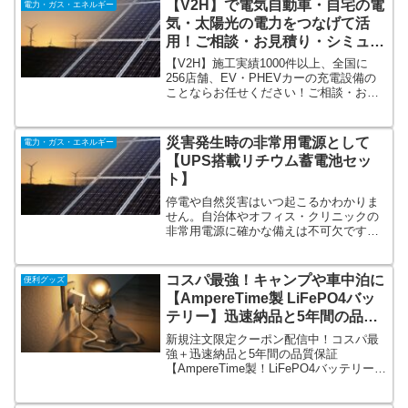
【V2H】で電気自動車・自宅の電
電力・ガス・エネルギー
しい。保証期間2年。キャンプ、車中泊、
気・太陽光の電力をつなげて活
防災に。
用！ご相談・お見積り・シミュレ
ーション無料！
【V2H】施工実績1000件以上、全国に
256店舗、EV・PHEVカーの充電設備の
ことならお任せください！ご相談・お見
積り・シミュレーション無料。補助金制
度でV2Hをお得に設置！全国256店舗のネ
ットワークで施工するため、スピーディ
災害発生時の非常用電源として
電力・ガス・エネルギー
に即日工事。相談、お見積もり無料で大
【UPS搭載リチウム蓄電池セッ
歓迎！
ト】
停電や自然災害はいつ起こるかわかりま
せん。自治体やオフィス・クリニックの
非常用電源に確かな備えは不可欠です。
オンリースタイルの蓄電池セットなら長
時間バックアップに対応！もしもの時に
備えて安心！蓄電池で電力確保！1200Wh
コスパ最強！キャンプや車中泊に
便利グッズ
～5100Whまで容量を選ぶことができま
【AmpereTime製 LiFePO4バッ
す。
テリー】迅速納品と5年間の品質
保証
新規注文限定クーポン配信中！コスパ最
強＋迅速納品と5年間の品質保証
【AmpereTime製！LiFePO4バッテリー】
キャンピングカーなど車中泊。インバー
ターやソーラーパネルを組み合わせて家