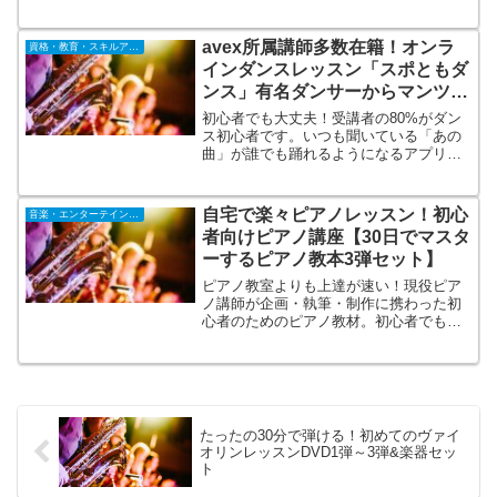
を提供。「鬼滅の刃」「ソードアート・
オンライン」など新作アニメから話題の
劇場版アニメ、最新テレビアニメの地上
avex所属講師多数在籍！オンラ
資格・教育・スキルアップ
波同時放送まで月間視聴者数、国内No1
インダンスレッスン「スポともダ
のアニメチャンネル
ンス」有名ダンサーからマンツー
マンで習える！
初心者でも大丈夫！受講者の80%がダン
ス初心者です。いつも聞いている「あの
曲」が誰でも踊れるようになるアプリ、
スポともダンス。Youtubeやインスタグラ
ム、TikTokで流行っている自分の好きな
曲を選んで受講できます。また完全マン
自宅で楽々ピアノレッスン！初心
音楽・エンターテインメント
ツーマンレッスンなので短期間で踊れる
者向けピアノ講座【30日でマスタ
ようになります。
ーするピアノ教本3弾セット】
ピアノ教室よりも上達が速い！現役ピア
ノ講師が企画・執筆・制作に携わった初
心者のためのピアノ教材。初心者でも楽
しくドレミから学べる内容になっていま
す。これまで楽譜も読めず、楽器を触っ
たことの無い方でも簡単に理解できるよ
うな内容になっています。
たったの30分で弾ける！初めてのヴァイ
オリンレッスンDVD1弾～3弾&楽器セッ
ト