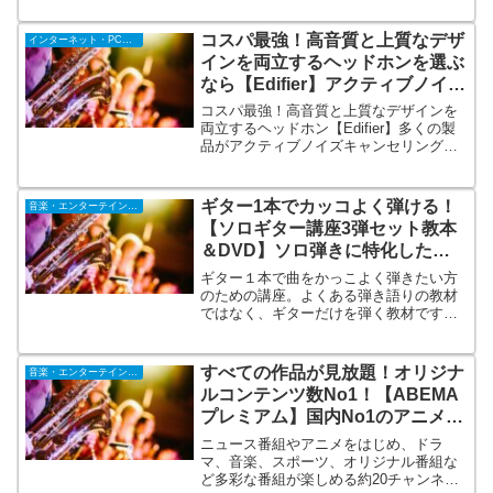
たにも憧れのバイオリンが短期間で弾け
る！自宅で学べる楽々レッスンの詳しい
コスパ最強！高音質と上質なデザ
インターネット・PC・携帯
内容を見てみよう！
インを両立するヘッドホンを選ぶ
なら【Edifier】アクティブノイズ
キャンセリング機能（ANC）搭
コスパ最強！高音質と上質なデザインを
載
両立するヘッドホン【Edifier】多くの製
品がアクティブノイズキャンセリング機
能（ANC）を搭載します。ハイレゾ・オ
ーディオ＆ハイレゾ・オーディオ・ワイ
ヤレス認証を取得。「VGPアワード」も
ギター1本でカッコよく弾ける！
音楽・エンターテインメント
受賞しました。
【ソロギター講座3弾セット教本
＆DVD】ソロ弾きに特化したギ
ター講座
ギター１本で曲をかっこよく弾きたい方
のための講座。よくある弾き語りの教材
ではなく、ギターだけを弾く教材です。
一般的には弾き語りよりもソロ弾きのほ
うが難しいと言われています。初心者の
方が１から始めるにはハードルの高い奏
すべての作品が見放題！オリジナ
音楽・エンターテインメント
法です。
ルコンテンツ数No1！【ABEMA
プレミアム】国内No1のアニメチ
ャンネル
ニュース番組やアニメをはじめ、ドラ
マ、音楽、スポーツ、オリジナル番組な
ど多彩な番組が楽しめる約20チャンネル