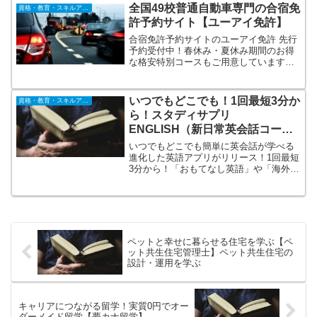
る！大人気ギター教材！
全国49校普通自動車専門の合宿免
資格・教育・スキルアップ
許予約サイト【ユーアイ免許】
合宿免許予約サイトのユーアイ免許 先行
予約受付中！春休み・夏休み期間のお得
な格安特別コースもご用意しています。
キャンセルは入校3週間前まで無料！宿泊
食事(全3食)・往復交通費無料・追加料金
なし。Ｔポイントが貯まります。
いつでもどこでも！1回最短3分か
資格・教育・スキルアップ
ら！スタディサプリ
ENGLISH（新日常英会話コー
ス）簡単に英会話が学べる進化し
いつでもどこでも簡単に英会話が学べる
た英語アプリ
進化した英語アプリがリリース！1回最短
3分から！「おもてなし英語」や「海外旅
行英語」が身につく！ニューヨークを舞
台に繰り広げられるストーリーに沿って
海外ドラマを鑑賞しているような感覚で
楽しみながら英語を学べます。
ペットと幸せに暮らせる住宅を学ぶ【ペ
ット共生住宅管理士】ペット共生住宅の
設計・運用を学ぶ
キャリアにつながる留学！実質0円でオー
ダーメイド留学【夢カナ留学】