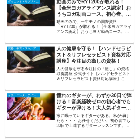
動画のみでRYT200が取れる！
ダイエット・サプリ・飲料
材を制作いたしました。
【全米ヨガアライアンス認定】お
うちヨガ動画コース。初心者、ヨ
ガ未経験者OK！
動画のみで、一生モノの国際資格
「RYT200」が取れる！【全米ヨガアライ
アンス認定】おうちヨガ動画コース。初
心者からOK→ヨガ未経験、体が硬い人で
もOK（半数以上が初心者）。スキマ時間
の有効活用→中間試験と卒業試験以外は
人の健康を守る！【ハンドセラピ
資格・教育・スキルアップ
全て動画のため、日々はスマホで学習が
スト＆リフレセラピスト資格対応
可能。
講座】今注目の癒しの資格！
人の健康を守る今注目の「癒し」の資格
取得講座 公式サイト【ハンドセラピスト
＆リフレセラピスト資格対応講座】この
講座は「リフレクソロジー」「ハンドマ
ッサージ」「アロマセラピー」の基礎を
身につけ、心と体のバランスを整えなが
憧れのギターが、わずか30日で弾
音楽・エンターテインメント
ら、日常の健康維持に役立てられる内容
ける！音楽経験ゼロの初心者でも
です。
ギターが弾ける！大人気ギター教
材！
家に眠っているギターがある。私が弾け
たら・・・ お任せください。初心者でも
30日で上達するギターレッスンです。憧
れのギターが、わずか30日で弾ける！音
楽経験ゼロの初心者でもギターが弾け