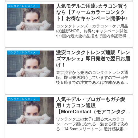
気アイライターグローイ・ビビリング・
人気モデルご用達♪カラコン買う
コンタクトレンズ・メガネ
スカンディ・チェリームーンなど。
なら【チャームカラーコンタク
ト】お得なキャンペーン開催中♪
コンタクトレンズ・カラコン・ケア用品
の通販SHOP。お得なキャンペーン開催
中♪国内最大級の品揃えで国内承認取得レ
ンズのみを取り扱いリアル店舗も展開し
ておりますので安心です。カラコンだけ
でなく通常のクリアコンタクト、保存
激安コンタクトレンズ通販『レン
コンタクトレンズ・メガネ
液、コスメ雑貨も取り扱っております。
ズマルシェ』即日発送で翌日お届
け！
東京渋谷から発送のコンタクトレンズ通
販。即日発送対応していますので平日午
後５時までの注文であれば在庫がある商
品は本州や四国なら翌日到着も可能。九
州・北海道でも２日後です。他のコンタ
クト通販では扱っていないハードコンタ
人気モデル・ブロガーもガチ愛
コンタクトレンズ・メガネ
クトや遠近両用ハードの扱いもありま
用！カラコン通販
す。
【MoreContact（モアコンタク
ト）】
ワンランク上の女子に贈る大人カラコ
ン！ハーフ顔になれる！魅せる瞳で攻め
る！14.5mmスリートーン 透け感抜群の
超モテ瞳！度なしも度ありもワンデー