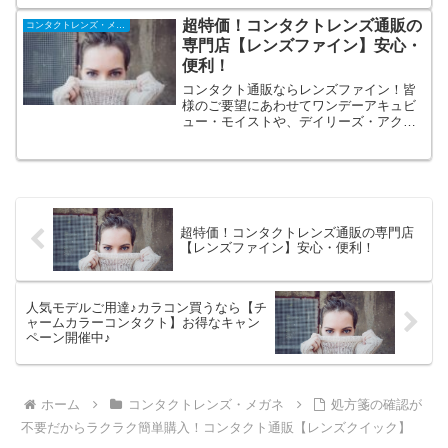
も！現役モデルに支持されているカラコ
ンブランドが【モアコン】にはズラリ♪発
超特価！コンタクトレンズ通販の
コンタクトレンズ・メガネ
送スピード、ユーザーサポートも高評価
専門店【レンズファイン】安心・
便利！
コンタクト通販ならレンズファイン！皆
様のご要望にあわせてワンデーアキュビ
ュー・モイストや、デイリーズ・アクア
などお求めになりやすい価格で多数ご用
意いたしました。送料無料パッケージも
超特価！購入時の処方箋の確認は不要。
指定商品は日本全国送料無料。
超特価！コンタクトレンズ通販の専門店
【レンズファイン】安心・便利！
人気モデルご用達♪カラコン買うなら【チ
ャームカラーコンタクト】お得なキャン
ペーン開催中♪
ホーム
コンタクトレンズ・メガネ
処方箋の確認が
不要だからラクラク簡単購入！コンタクト通販【レンズクイック】