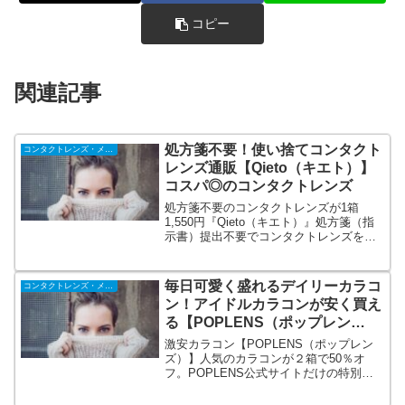
コピー
関連記事
処方箋不要！使い捨てコンタクト
コンタクトレンズ・メガネ
レンズ通販【Qieto（キエト）】
コスパ◎のコンタクトレンズ
処方箋不要のコンタクトレンズが1箱
1,550円『Qieto（キエト）』処方箋（指
示書）提出不要でコンタクトレンズをご
購入いただけます。消費税0円、ご注文か
ら最短3日〜4日（平均7日）で商品をお届
け。ウェブサイトはもちろん、オーダー
毎日可愛く盛れるデイリーカラコ
コンタクトレンズ・メガネ
確認メール、お客様からの問い合わせメ
ン！アイドルカラコンが安く買え
ール等、すべて日本語で対応。
る【POPLENS（ポップレン
ズ）】
激安カラコン【POPLENS（ポップレン
ズ）】人気のカラコンが２箱で50％オ
フ。POPLENS公式サイトだけの特別キ
ャンペーン実施中。ポップレンズでしか
買えない新作カラコン続々入荷中！大人