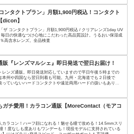
コンタクトプラン」月額1,900円税込！コンタクト
icon】
 コンタクトプラン」月額1,900円税込 / クリアレンズ1day UV
60枚）毎日の快適なつけ心地にこだわった高品質設計。うるおい保湿成
5％高含水レンズ。全品検査
通販『レンズマルシェ』即日発送で翌日お届け！
トレンズ通販。即日発送対応していますので平日午後５時までの
は本州や四国なら翌日到着も可能。九州・北海道でも２日後で
扱っていないハードコンタクトや遠近両用ハードの扱いもありま
チ愛用！カラコン通販【MoreContact（モアコ
カラコン！ハーフ顔になれる！魅せる瞳で攻める！14.5mmスリ
テ瞳！度なしも度ありもワンデーも！現役モデルに支持されている