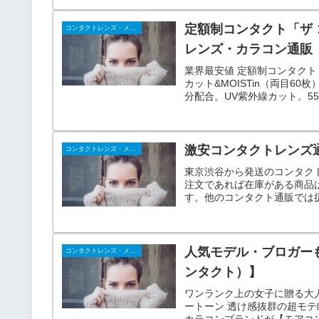
定額制コンタクト「ザ 
コンタクトレンズ・メガネ
レンズ・カラコン通販【d
業界最安値 定額制コンタクト「ザ
カット&MOISTin（両目
分配合。UV紫外線カット。5
激安コンタクトレンズ
コンタクトレンズ・メガネ
東京渋谷から発送のコンタク
注文であれば在庫がある商品
す。他のコンタクト通販では
す。
人気モデル・ブロガーもガ
コンタクトレンズ・メガネ
ンタクト）】
ワンランク上の女子に贈る大人
ートーン 透け感抜群の超モ