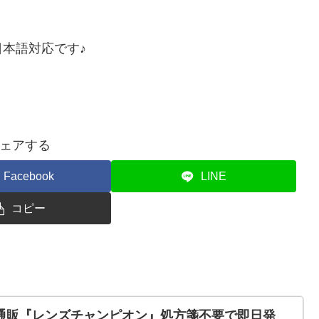
本語対応です♪
ェアする
Facebook
LINE
コピー
通販『レンズチャンピオン』処方箋不要で即日発