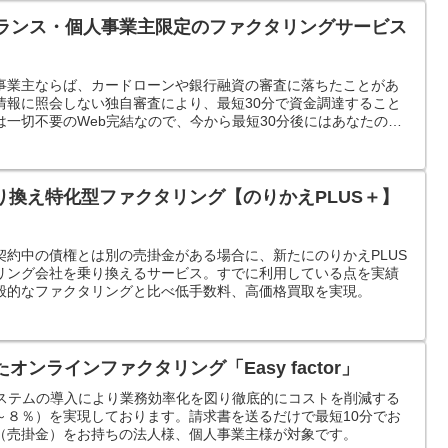
ーランス・個人事業主限定のファクタリングサービス
事業主ならば、カードローンや銀行融資の審査に落ちたことがあ
情報に照会しない独自審査により、最短30分で資金調達すること
一切不要のWeb完結なので、今から最短30分後にはあなたの銀
ます。
り換え特化型ファクタリング【のりかえPLUS＋】
契約中の債権とは別の売掛金がある場合に、新たにのりかえPLUS
リング会社を乗り換えるサービス。すでに利用している点を実績
般的なファクタリングと比べ低手数料、高価格買取を実現。
したオンラインファクタリング「Easy factor」
ラインシステムの導入により業務効率化を図り徹底的にコストを削減する
～８％）を実現しております。請求書を送るだけで最短10分でお
（売掛金）をお持ちの法人様、個人事業主様が対象です。