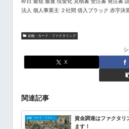
即日 最短 最速 現金化 見積書 受注書 発注書 
法人 個人事業主 ２社間 借入ブラック 赤字決
金融・カード・ファクタリング
シ
X
関連記事
資金調達はファクタリ
金融・カード・ファクタリング
ます！