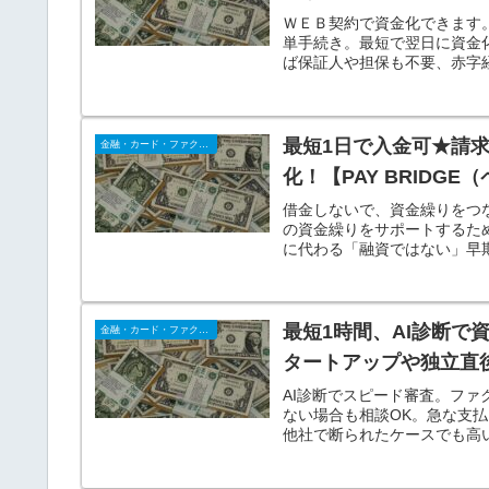
ＷＥＢ契約で資金化できます
単手続き。最短で翌日に資金
ば保証人や担保も不要、赤字
す。
最短1日で入金可★請
金融・カード・ファクタリング
化！【PAY BRIDG
借金しないで、資金繰りをつな
の資金繰りをサポートするた
に代わる「融資ではない」早
買取り、スピーディに現金化
最短1時間、AI診断
金融・カード・ファクタリング
タートアップや独立直
AI診断でスピード審査。フ
ない場合も相談OK。急な支
他社で断られたケースでも高