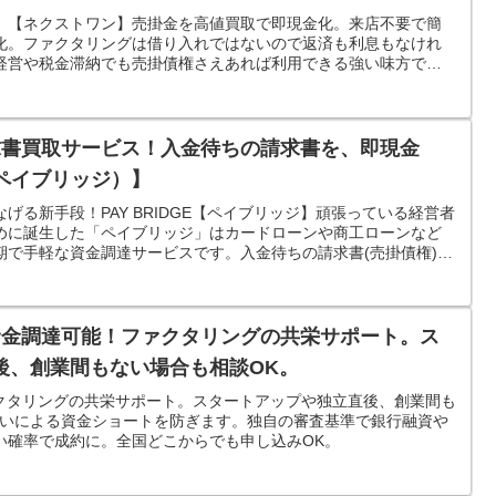
。【ネクストワン】売掛金を高値買取で即現金化。来店不要で簡
化。ファクタリングは借り入れではないので返済も利息もなけれ
経営や税金滞納でも売掛債権さえあれば利用できる強い味方で
求書買取サービス！入金待ちの請求書を、即現金
E（ペイブリッジ）】
げる新手段！PAY BRIDGE【ペイブリッジ】頑張っている経営者
めに誕生した「ペイブリッジ」はカードローンや商工ローンなど
期で手軽な資金調達サービスです。入金待ちの請求書(売掛債権)を
で資金調達可能！ファクタリングの共栄サポート。ス
後、創業間もない場合も相談OK。
ァクタリングの共栄サポート。スタートアップや独立直後、創業間も
払いによる資金ショートを防ぎます。独自の審査基準で銀行融資や
い確率で成約に。全国どこからでも申し込みOK。