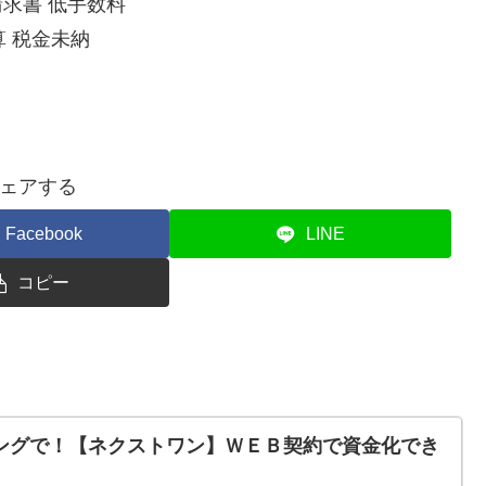
請求書 低手数料
算 税金未納
ェアする
Facebook
LINE
コピー
ングで！【ネクストワン】ＷＥＢ契約で資金化でき