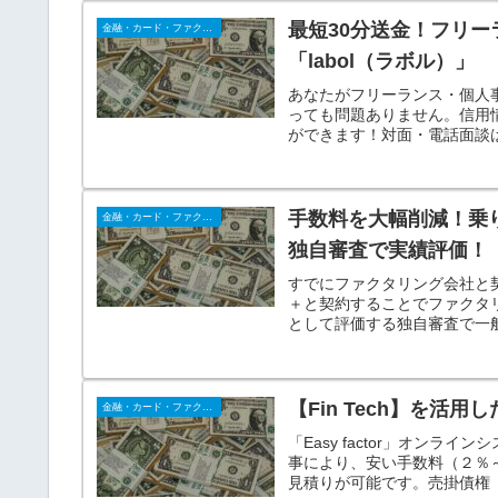
最短30分送金！フリ
金融・カード・ファクタリング
「labol（ラボル）」
あなたがフリーランス・個人
っても問題ありません。信用
ができます！対面・電話面談は
行口座に振り込みがされてい
手数料を大幅削減！乗
金融・カード・ファクタリング
独自審査で実績評価！
すでにファクタリング会社と
＋と契約することでファクタ
として評価する独自審査で一
【Fin Tech】を活用
金融・カード・ファクタリング
「Easy factor」オン
事により、安い手数料（２％
見積りが可能です。売掛債権