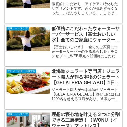
徹底的にこだわり、アイケアに特化した
サプリメントです。近くが読みずらくな
った、、ぼんやりしている、、しょぼし
ょぼする、、 そんな方におすすめ！ビル
ベリー＆ルテイン高配合「めなり」は圧
倒的なコストパフォーマンスで高スペッ
低価格にこだわったウォーターサ
健康・ヘルスケア
ク、低価格を実現しました。
ーバーサービス【富士おいしい
水】全てのご家庭にウォーターサ
ーバーのある暮らしを！
【富士おいしい水】「全てのご家庭にウ
ォーターサーバーのある暮らしを」をコ
ンセプトにWEB専売＆低価格にこだわっ
たサービスです。合理的なプランによ
り、お水の消費量の少ない方から、消費
量多い大家族、法人様にも好評です。ノ
北海道ジェラート専門店！ジェラ
グルメ・宅食・お取寄せ
ルマ無し、解約金無し。初めての人でも
ート職人が作る本物のジェラート
安心して始められます。
【GELATERIA GELABO】1日
1200名を超える人気店！
ジェラート職人が作る本物のジェラート
【GELATERIA GELABO】多い日には1日
1200名を超える来店があり、通販も一時
3ヶ月待ちとなるほどの大人気！赤井川村
山中牧場の低温殺菌牛乳とピューレなど
は使わず旬のフルーツを１つ１つ職人が
理想の寝心地を叶える３つに分割
健康・ヘルスケア
皮を剥くところから作るジェラートはと
できる三層構造！【IWONU（イ
ても濃厚な味わい。
ウォーヌ）マットレス】