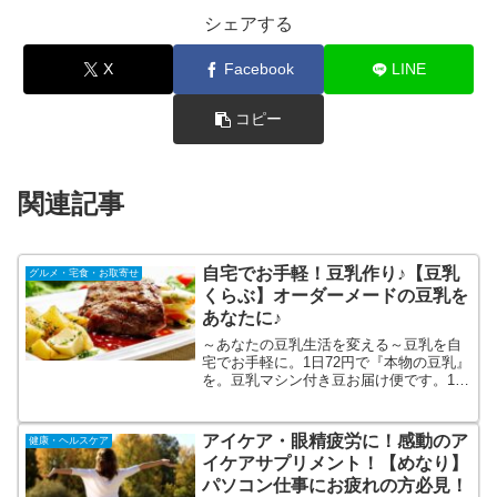
シェアする
X
Facebook
LINE
コピー
関連記事
自宅でお手軽！豆乳作り♪【豆乳
グルメ・宅食・お取寄せ
くらぶ】オーダーメードの豆乳を
あなたに♪
～あなたの豆乳生活を変える～豆乳を自
宅でお手軽に。1日72円で『本物の豆乳』
を。豆乳マシン付き豆お届け便です。1日
72円で毎月、新鮮な豆が届くので買い忘
れなく楽に継続いただけます。最短15分
でアツアツ出来たての豆乳がボタン一つ
アイケア・眼精疲労に！感動のア
健康・ヘルスケア
でできます。
イケアサプリメント！【めなり】
パソコン仕事にお疲れの方必見！