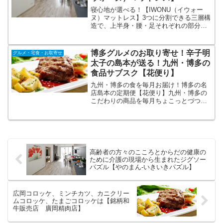
寝心地が選べる！【IWONU（イウォー
ヌ）マットレス】3つに分割できる三層構
造で、上半身・腰・足それぞれの部分
で、ご自分に適した固さを選べます。身
体に当たる部分だけをマシュマロのよう
に柔らかな寝心地に仕上げました。今な
博多グルメのお取り寄せ！辛子明
グルメ・宅食・お取寄せ
ら120日トライアル実施中！圧縮ロール包
太子の島本が送る！九州・博多の
装でコンパクトにお届けします。
食品サブスク【花便り】
九州・博多の食を毎月お届け！博多の名
店島本の定期便【花便り】九州・博多の
こだわりの商品を毎月ちょこっとづつお
届け。毎月自動で届くので、毎月の注文
不要です。毎月国産の明太子を使用した
商品が1品は必ず入ります。新たな食との
出会いが必ずあるはずです！
高齢者の方々のこころとからだの健康の
ために介護の現場から生まれたジグソー
パズル【やのまん-いきいきパズル】
広岡コロッケ、ミンチカツ、カニクリー
ムコロッケ、たまごコロッケは【銘柄和
牛販売店 廣岡精肉店】