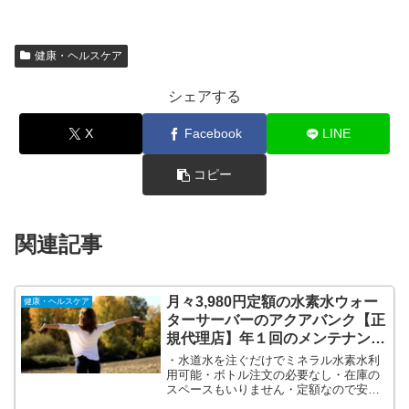
健康・ヘルスケア
シェアする
X
Facebook
LINE
コピー
関連記事
月々3,980円定額の水素水ウォー
健康・ヘルスケア
ターサーバーのアクアバンク【正
規代理店】年１回のメンテナンス
も無料！
・水道水を注ぐだけでミネラル水素水利
用可能・ボトル注文の必要なし・在庫の
スペースもいりません・定額なので安
心・年間１０００リットル・年１回のメ