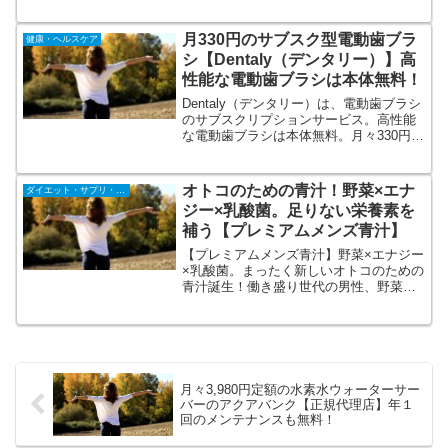
心者からOK→ヨガ未経験、体が硬い人で
もOK（半数以上が初心者）。スキマ時間
の有効活用→中間試験と卒業試験以外は
月330円のサブスク型電動歯ブラ
健康・ヘルスケア
全て動画のため、日々はスマホで学習が
シ【Dentaly（デンタリー）】高
可能。
性能な電動歯ブラシは本体無料！
Dentaly（デンタリー）は、電動歯ブラシ
のサブスクリプションサービス。高性能
な電動歯ブラシは本体無料。月々330円で
替えブラシをご自宅のポストにお届け。
電動歯ブラシを使ってみたいけど高価だ
から気軽に始められない、手磨きではす
オトコのための青汁！野菜×エナ
ダイエット・サプリ・飲料
みずみまでキレイに磨けている気がしな
ジー×乳酸菌。足りない栄養素を
い、そんな悩みも解決致します。
補う【プレミアムメンズ青汁】
【プレミアムメンズ青汁】野菜×エナジー
×乳酸菌。まったく新しいオトコのための
青汁誕生！働き盛り世代の男性、野菜不
足が気になる方へ。健康管理したい今こ
そ！1日1杯飲むカラダメンテナンス、足
りない栄養素を補う男性のための青汁で
す。体のコンディションを整え、健康的
な体づくりをサポート。
月々3,980円定額の水素水ウォーターサー
バーのアクアバンク【正規代理店】年１
回のメンテナンスも無料！