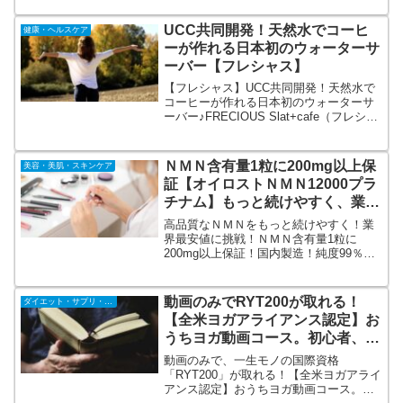
ンテナンスも無料・三菱マテリアルテク
ノ（株）のエビデンス有り・主婦が選ぶ
UCC共同開発！天然水でコーヒ
健康・ヘルスケア
ウォーターサーバー第1位
ーが作れる日本初のウォーターサ
ーバー【フレシャス】
【フレシャス】UCC共同開発！天然水で
コーヒーが作れる日本初のウォーターサ
ーバー♪FRECIOUS Slat+cafe（フレシャ
ス・スラット+カフェ）。富士山の恵みか
ら生まれたバナジウム入り天然水ウォー
ターサーバー。スリムでスタイリッシュ
ＮＭＮ含有量1粒に200mg以上保
美容・美肌・スキンケア
なデザイン。
証【オイロストＮＭＮ12000プラ
チナム】もっと続けやすく、業界
最安値に挑戦！
高品質なＮＭＮをもっと続けやすく！業
界最安値に挑戦！ＮＭＮ含有量1粒に
200mg以上保証！国内製造！純度99％以
上！【オイロストＮＭＮ12000プラチナ
ム】アンチエイジングや先進的な美容、
健康サプリに興味のある方に。含有量保
動画のみでRYT200が取れる！
ダイエット・サプリ・飲料
証のＮＭＮサプリで、高純度・高含有で
【全米ヨガアライアンス認定】お
ありながら低価格を実現しました。
うちヨガ動画コース。初心者、ヨ
ガ未経験者OK！
動画のみで、一生モノの国際資格
「RYT200」が取れる！【全米ヨガアライ
アンス認定】おうちヨガ動画コース。初