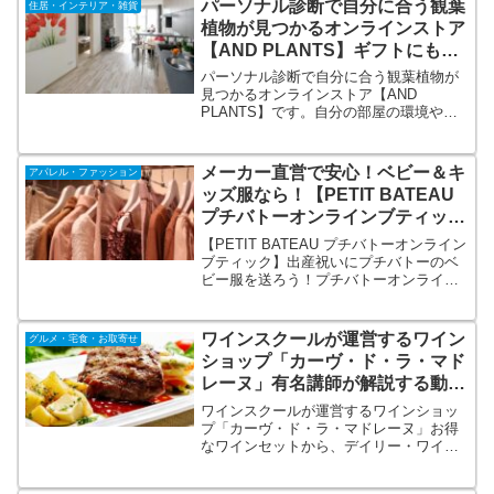
パーソナル診断で自分に合う観葉
住居・インテリア・雑貨
の技が息づく小田原かまぼこの代表的な
植物が見つかるオンラインストア
ブランドです。
【AND PLANTS】ギフトにも喜
ばれるお洒落な観葉植物を！
パーソナル診断で自分に合う観葉植物が
見つかるオンラインストア【AND
PLANTS】です。自分の部屋の環境や、
ペットの有無、日当たりなどを入力する
ことで、自分にピッタリの素敵な植物が
見つかります。全品素敵な北欧デザイン
メーカー直営で安心！ベビー＆キ
アパレル・ファッション
の植木鉢つき！ギフトにも喜ばれる、お
ッズ服なら！【PETIT BATEAU
洒落な観葉植物オンラインストアです。
プチバトーオンラインブティッ
ク】
【PETIT BATEAU プチバトーオンライン
ブティック】出産祝いにプチバトーのベ
ビー服を送ろう！プチバトーオンライン
ブティックのベビー＆キッズ服ならメー
カー直営で安心！商品のつくりがしっか
りしているため、長く使え、おさがりや
ワインスクールが運営するワイン
グルメ・宅食・お取寄せ
ギフトにも好評です。
ショップ「カーヴ・ド・ラ・マド
レーヌ」有名講師が解説する動画
付きワインセット
ワインスクールが運営するワインショッ
プ「カーヴ・ド・ラ・マドレーヌ」お得
なワインセットから、デイリー・ワイ
ン、講師が解説する動画付きセットワイ
ンも一本注文すれば送料無料になる「送