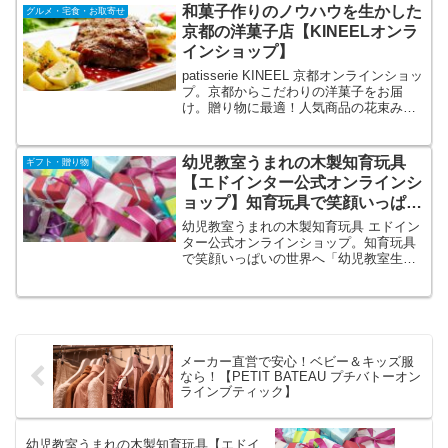
料無料ワイン」、税抜2万円以上または6
和菓子作りのノウハウを生かした
グルメ・宅食・お取寄せ
本以上で配送料無料。
京都の洋菓子店【KINEELオンラ
インショップ】
patisserie KINEEL 京都オンラインショッ
プ。京都からこだわりの洋菓子をお届
け。贈り物に最適！人気商品の花束みた
いなラングドシャスイーツ「ルフル」や
個性豊かな表情の味わい深い「姫ガト
ー」が通販でもお求めいただけるように
幼児教室うまれの木製知育玩具
ギフト・贈り物
なりました。華やかな見た目と美味しい
【エドインター公式オンラインシ
洋菓子をぜひご賞味ください。
ョップ】知育玩具で笑顔いっぱい
の世界へ
幼児教室うまれの木製知育玩具 エドイン
ター公式オンラインショップ。知育玩具
で笑顔いっぱいの世界へ「幼児教室生ま
れの知育玩具メーカー」エドインターは
日本企画・デザインの木のおもちゃブラ
ンドです。日本における知育玩具のパイ
オニアとして、木製・布製のおもちゃや
ベビー雑貨を企画・製造または輸入をし
て販売。
メーカー直営で安心！ベビー＆キッズ服
なら！【PETIT BATEAU プチバトーオン
ラインブティック】
幼児教室うまれの木製知育玩具【エドイ