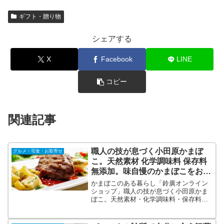
ギフト・贈り物
シェアする
X
Facebook
LINE
コピー
関連記事
職人の技が息づく小田原かまぼ
グルメ・宅食・お取寄せ
こ。天然素材 化学調味料 保存料
無添加。味自慢のかまぼこをお取
り寄せ【鈴廣オンラインショッ
かまぼこのある暮らし「鈴廣オンライン
プ】
ショップ」職人の技が息づく小田原かま
ぼこ。天然素材・化学調味料・保存料無
添加。味自慢のかまぼこをお取り寄せ。
ご贈答用、ハレの日のお食事としてもご
利用いただけます。慶応元年創業。職人