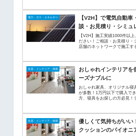
ナブルに！
【V2H】で電気自動
電力・ガス・エネルギー
談・お見積り・シミュ
【V2H】施工実績1000件以
ださい！ご相談・お見積り・シ
店舗のネットワークで施工す
迎！
おしゃれインテリアを低
住居・インテリア・雑貨
ーズナブルに
おしゃれ家具、オリジナル寝具
が多数！1万円以下で購入で
方、寝具をお探しの方必見！
加中。現在ソファ商品も強化
優しくて気持ちがいい
住居・インテリア・雑貨
クッションのパイオニ