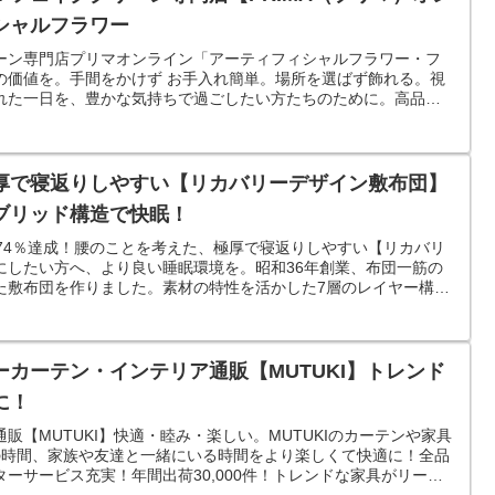
シャルフラワー
ーン専門店プリマオンライン「アーティフィシャルフラワー・フ
の価値を。手間をかけず お手入れ簡単。場所を選ばず飾れる。視
れた一日を、豊かな気持ちで過ごしたい方たちのために。高品質
お届けいたします。
厚で寝返りしやすい【リカバリーデザイン敷布団】
ブリッド構造で快眠！
74％達成！腰のことを考えた、極厚で寝返りしやすい【リカバリ
にしたい方へ、より良い睡眠環境を。昭和36年創業、布団一筋の
た敷布団を作りました。素材の特性を活かした7層のレイヤー構
カーテン・インテリア通販【MUTUKI】トレンド
に！
販【MUTUKI】快適・睦み・楽しい。MUTUKIのカーテンや家具
の時間、家族や友達と一緒にいる時間をより楽しくて快適に！全品
ーサービス充実！年間出荷30,000件！トレンドな家具がリーズ