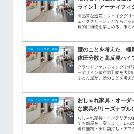
ライン】アーティフィ
高品質な造花・フェイクグリ
ェイクグリーン」だからこそ
覚的に植物を楽しめる。限ら
な造花・フェイクグリーンを
腰のことを考えた、極
住居・インテリア・雑貨
体圧分散と高反発ハイ
クラウドファンディングで47
ーデザイン敷布団】腰を大切
ふとん屋が、腰のことを考え
造。
おしゃれ家具・オーダー
住居・インテリア・雑貨
な家具がリーズナブル
おしゃれ家具・インテリアの通
でお部屋を、変えよう。1人
送料無料・実店舗持ち・アフタ