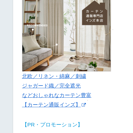
北欧／リネン・綿麻／刺繍
ジャガード織／完全遮光
などおしゃれなカーテン豊富
【カーテン通販インズ】
【PR・プロモーション】