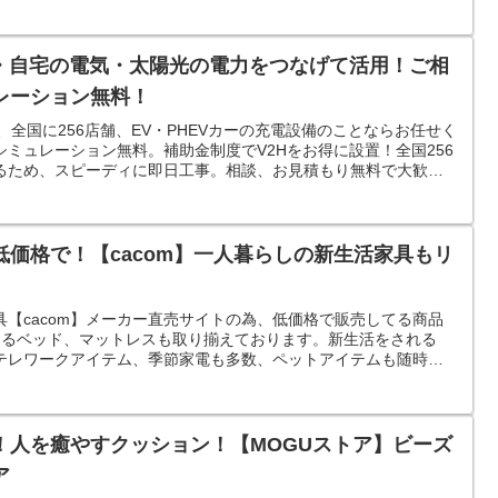
車・自宅の電気・太陽光の電力をつなげて活用！ご相
レーション無料！
上、全国に256店舗、EV・PHEVカーの充電設備のことならお任せく
ミュレーション無料。補助金制度でV2Hをお得に設置！全国256
るため、スピーディに即日工事。相談、お見積もり無料で大歓
価格で！【cacom】一人暮らしの新生活家具もリ
【cacom】メーカー直売サイトの為、低価格で販売してる商品
きるベッド、マットレスも取り揃えております。新生活をされる
テレワークアイテム、季節家電も多数、ペットアイテムも随時追
しております。
！人を癒やすクッション！【MOGUストア】ビーズ
ア