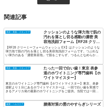
関連記事
クッションのような弾力泡で肌の
美容・美肌・スキンケア
汚れを落とし切る感動の濃密 美
容泡洗顔フォーム【RF28 クリー
ミーフォームウォッシュ EX】
【RF28 クリーミーフォームウォッシュ EX】はクッションのような
弾力泡で肌の汚れを落とし切る美容泡洗顔フォームです。つぶれな
い弾力のある「濃密美容泡」で肌をこすらず、つるんとなめらかな
ツヤ肌へと洗い上げます。もこもこと泡が湧き出る「スピード泡設
計」により素早い泡立てを実現しました。
たった一回で白い歯！東京 表参
美容・美肌・スキンケア
道のホワイトニング専門歯科【ホ
ワイトマイスター】
東京のホワイトニング専門歯科【ホワイトマイスター】東京、表参
道駅より１分にあるホワイトマイスターは、一回で白い歯を実感で
きるアメリカ発の最新のホワイトニングをご提供。当院では一回
28,000円で平均８段階以上も白さがアップするので、大変満足度が
高く、一回コスパが良いと評判を頂いています。
腰痛対策の雲のやすらぎシリーズ
健康・ヘルスケア