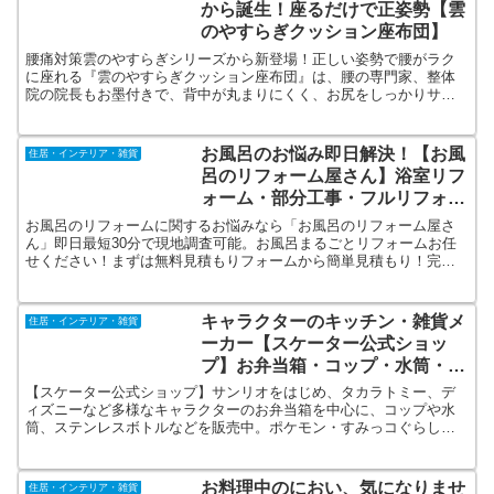
から誕生！座るだけで正姿勢【雲
のやすらぎクッション座布団】
腰痛対策雲のやすらぎシリーズから新登場！正しい姿勢で腰がラク
に座れる『雲のやすらぎクッション座布団』は、腰の専門家、整体
院の院長もお墨付きで、背中が丸まりにくく、お尻をしっかりサポ
ートしてくれるので、理想の姿勢に保つことができます。軽量でコ
ンパクトだから持ち運びも楽ちん。
お風呂のお悩み即日解決！【お風
住居・インテリア・雑貨
呂のリフォーム屋さん】浴室リフ
ォーム・部分工事・フルリフォー
ム・浴室乾燥機設置
お風呂のリフォームに関するお悩みなら「お風呂のリフォーム屋さ
ん」即日最短30分で現地調査可能。お風呂まるごとリフォームお任
せください！まずは無料見積もりフォームから簡単見積もり！完全
自社施工なので余計なコストが抑えられお風呂リフォームを低価
格・高品質 大手などには負けないフットワークと価格で対応。
キャラクターのキッチン・雑貨メ
住居・インテリア・雑貨
ーカー【スケーター公式ショッ
プ】お弁当箱・コップ・水筒・ス
テンレスボトルなど
【スケーター公式ショップ】サンリオをはじめ、タカラトミー、デ
ィズニーなど多様なキャラクターのお弁当箱を中心に、コップや水
筒、ステンレスボトルなどを販売中。ポケモン・すみっコぐらし・
パウパトロール・まいぜんシスターズ・ミッフィー・くまのプーさ
ん・マリオ・ドラえもん・スヌーピー・トトロ・ムーミン
お料理中のにおい、気になりませ
住居・インテリア・雑貨