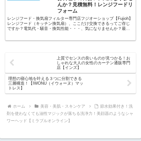
んか？見積無料！レンジフードリ
フォーム
レンジフード・換気扇フィルター専門店フジオーショップ【Fujioh】
レンジフード（キッチン換気扇）、ここだけ交換できるってご存じ
ですか？電気代・騒音・換気性能・・・、気になりませんか？最短
２～3時間で工事完了、料金は80000円～、見積無料！
上質でセンスの良いものが見つかる！お
しゃれな大人の女性のカーテン通販専門
店【インズ】
理想の寝心地を叶える３つに分割できる
三層構造！【IWONU（イウォーヌ）マッ
トレス】
ホーム
美容・美肌・スキンケア
節水効果付き！洗
剤を使わなくても油性マジックが落ちる洗浄力！美顔器のようなシャ
ワーヘッド【ミラブルオンライン】