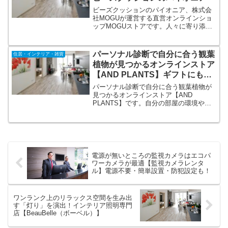
ビーズクッションのパイオニア、株式会
社MOGUが運営する直営オンラインショ
ップMOGUストアです。人々に寄り添っ
た商品開発を日々行い、独自開発のパウ
ダービーズ(R)を用いて赤ちゃんの柔肌の
ようなさわり心地の人を癒やすクッショ
パーソナル診断で自分に合う観葉
住居・インテリア・雑貨
ンです。
植物が見つかるオンラインストア
【AND PLANTS】ギフトにも喜
ばれるお洒落な観葉植物を！
パーソナル診断で自分に合う観葉植物が
見つかるオンラインストア【AND
PLANTS】です。自分の部屋の環境や、
ペットの有無、日当たりなどを入力する
ことで、自分にピッタリの素敵な植物が
見つかります。全品素敵な北欧デザイン
の植木鉢つき！ギフトにも喜ばれる、お
洒落な観葉植物オンラインストアです。
電源が無いところの監視カメラはエコパ
ワーカメラが最適【監視カメラレンタ
ル】電源不要・簡単設置・防犯設定も！
ワンランク上のリラックス空間を生み出
す「灯り」を演出！インテリア照明専門
店【BeauBelle（ボーベル）】