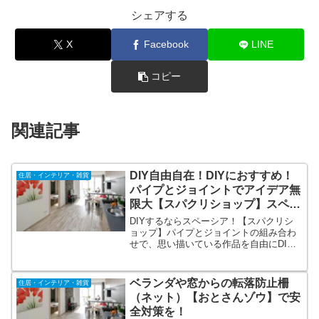
シェアする
X
Facebook
LINE
コピー
関連記事
DIY自由自在！DIYにおすすめ！
住居・インテリア・雑貨
パイプとジョイントでアイデア無
限大【スパクリショップ】スペー
シア組み立てパイプシステム
DIYするならスペーシア！【スパクリシ
ョップ】パイプとジョイントの組み合わ
せで、思い描いている作品を自由にDIY
できるスペーシア！サビに強い溶融亜鉛
メッキ鋼管に高機能プラスチックを被覆
した人や物にやさしく、防錆効果、耐候
ベランダや窓からの転落防止柵
住居・インテリア・雑貨
性、耐久性に優れたパイプです。カラー
（ネット）【おとさんゾウ】で安
や機能も多数ラインナップ！
全対策を！