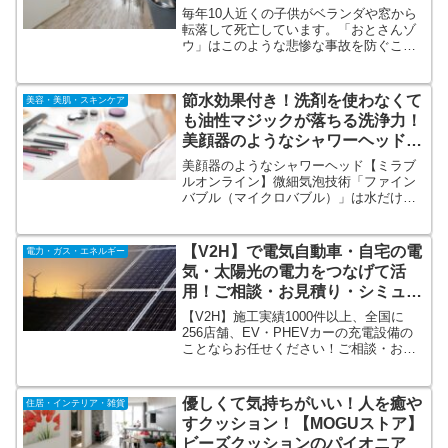
毎年10人近くの子供がベランダや窓から
転落して死亡しています。「おとさんゾ
ウ」はこのような悲惨な事故を防ぐこと
ができます。これまでは工務店が施工す
るというサービスはありましたがDIY商
品は存在しませんでした。「おとさんゾ
節水効果付き！洗剤を使わなくて
美容・美肌・スキンケア
ウ」は購入者が自分で取り付けることが
も油性マジックが落ちる洗浄力！
できる画期的な商品です。
美顔器のようなシャワーヘッド
【ミラブルオンライン】
美顔器のようなシャワーヘッド【ミラブ
ルオンライン】微細気泡技術「ファイン
バブル（マイクロバブル）」は水だけの
力を使った洗浄力に優れた技術です。毛
穴の100分の1以下の小さな気泡が毛穴の
中の汚れはもちろん、肌の隙間の汚れを
【V2H】で電気自動車・自宅の電
電力・ガス・エネルギー
洗い流してくれます。
気・太陽光の電力をつなげて活
用！ご相談・お見積り・シミュレ
ーション無料！
【V2H】施工実績1000件以上、全国に
256店舗、EV・PHEVカーの充電設備の
ことならお任せください！ご相談・お見
積り・シミュレーション無料。補助金制
度でV2Hをお得に設置！全国256店舗のネ
ットワークで施工するため、スピーディ
優しくて気持ちがいい！人を癒や
住居・インテリア・雑貨
に即日工事。相談、お見積もり無料で大
すクッション！【MOGUストア】
歓迎！
ビーズクッションのパイオニア