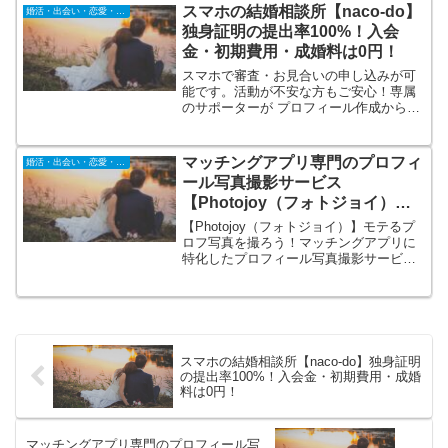
が、その人らしい理想の結婚や夫婦生
スマホの結婚相談所【naco-do】
婚活・出会い・恋愛・結婚
活・家族の在り方をコーチングしながら
独身証明の提出率100%！入会
実現していきます。
金・初期費用・成婚料は0円！
スマホで審査・お見合いの申し込みが可
能です。活動が不安な方もご安心！専属
のサポーターが プロフィール作成からお
見合いの設定まで全て手助けしてくれま
す！来店不要でオンライン完結の結婚相
談所サービス。入会金・成婚料0円！月額
マッチングアプリ専門のプロフィ
婚活・出会い・恋愛・結婚
4,000円～9,800利用可能。
ール写真撮影サービス
【Photojoy（フォトジョイ）】
モテるプロフ写真を撮ろう！
【Photojoy（フォトジョイ）】モテるプ
ロフ写真を撮ろう！マッチングアプリに
特化したプロフィール写真撮影サービス
でモテるプロフ写真を撮ろう！恋活・婚
活でより異性にいい印象を与えるプロフ
ィール写真を撮影することが出来ます。
日本全国で撮影可能。大手マッチングア
プリと連携している写真撮影サービス。
スマホの結婚相談所【naco-do】独身証明
の提出率100%！入会金・初期費用・成婚
料は0円！
マッチングアプリ専門のプロフィール写