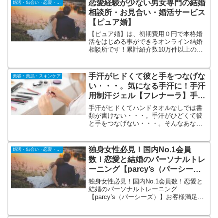
恋愛経験が少ない男女専門の結婚
婚活・出会い・恋愛・結婚
プロフィール、身元確認、証明書提出が
相談所・お見合い・婚活サービス
されています。
【ピュア婚】
【ピュア婚】は、初期費用０円で本格婚
活をはじめる事ができるオンライン結婚
相談所です！累計紹介数10万件以上の専
門婚活グループが運営する安心・安全の
サービスです。通常数十万円もする結婚
相談所の初期費用がピュア婚ではオール0
手汗がヒドくて彼と手をつなげな
美容・美肌・スキンケア
円で始める事が出来ます。
い・・・。気になる手汗に！手汗
用制汗ジェル【フレナーラ】手汗
がヒドくてお悩みの方に
手汗がヒドくてハンドタオルなしでは書
類が書けない・・・。手汗がひどくて彼
と手をつなげない・・・。そんなあなた
に 手汗用制汗ジェル フレナーラ。手汗の
原因であるエクリン線に作用するよう、
薬用ジェルが汗腺に浸透し、気になる手
独身女性必見！国内No.1会員
婚活・出会い・恋愛・結婚
汗を防いでくれます。
数！恋愛と結婚のパーソナルトレ
ーニング【parcy’s（パーシー
ズ）】
独身女性必見！国内No.1会員数！恋愛と
結婚のパーソナルトレーニング
【parcy’s（パーシーズ）】お客様満足度
は96％！男女関係の問題は、トレーニン
グで解決できます。男女2名のトレーナー