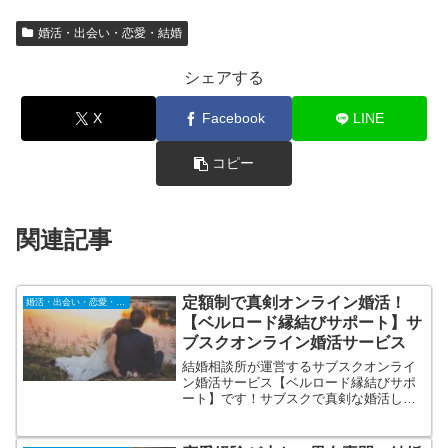
婚活・出会い・恋愛・結婚
シェアする
X
Facebook
LINE
コピー
関連記事
定額制で真剣オンライン婚活！
婚活・出会い・恋愛・結婚
【ベルロード縁結びサポート】サ
ブスクオンライン婚活サービス
結婚相談所が運営するサブスクオンライ
ン婚活サービス【ベルロード縁結びサポ
ート】です！サブスクで真剣な婚活して
みませんか？自身のスマートフォンでお
相手探しから結婚までのプロセスを行う
事が可能。結婚相談所なので会員全てに