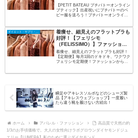
ク】
【PETIT BATEAU プチバトーオンライン
ブティック】出産祝いにプチバトーのベ
ビー服を送ろう！プチバトーオンライン
ブティックのベビー＆キッズ服ならメー
カー直営で安心！商品のつくりがしっか
りしているため、長く使え、おさがりや
着痩せ、細見えのフラットブラも
ダイエット・サプリ・飲料
ギフトにも好評です。
好評！【フェリシモ
（FELISSIMO）】ファッショ
ン・雑貨など毎月1回厳選してお
着痩せ、細見えのフラットブラも好評！
届け！
【定期便】毎月1回のドキドキ、ワクワク
フェリシモ定期便！ファッションから雑
貨、手づくりキット、キッズ・ベビー用
品、インナーなど幅広いジャンルのお買
い物が楽しめるフェリシモ定期便。お申
し込みいただいた商品のお届けパターン
に応じて毎月１回お届けしています。
瞬足やアキレスソルボなどのシューズ製
品【アキレスウェブショップ】一度履い
たら違う靴を履けない方続出！
ホーム
アパレル・ファッション
高品質で天然の約
1/3のお手頃価格で。大人の女性向けラボグロウンダイヤモンドジュ
エリー【LUMERA】私のために選ぶダイヤモンド。