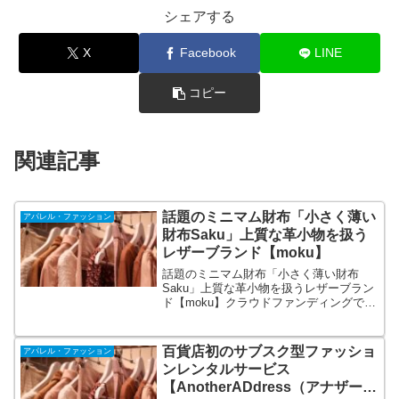
シェアする
X
Facebook
LINE
コピー
関連記事
話題のミニマム財布「小さく薄い
アパレル・ファッション
財布Saku」上質な革小物を扱う
レザーブランド【moku】
話題のミニマム財布「小さく薄い財布
Saku」上質な革小物を扱うレザーブラン
ド【moku】クラウドファンディングで
1300個以上を売った話題のミニマム財布
「小さく薄い財布Saku」を企画販売して
います。全品1点から送料無料、ラッピン
百貨店初のサブスク型ファッショ
アパレル・ファッション
グ・刻印も無料対応。
ンレンタルサービス
【AnotherADdress（アナザーア