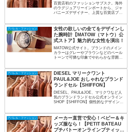
ドレス）】
百貨店初のファッションサブスク。海外
のラグジュアリーインポートから、ジャ
パニーズデザイナー、上質な百貨店ブラ
ンドまで揃う、憧れブランドのファッシ
ョンサブスクなら【AnotherADdress（ア
ナザーアドレス）】ファッションは自分
女性の欲しいの全てをデザインし
アパレル・ファッション
で選ぶのも醍醐味の一つ！借りる服を自
た腕時計【MATOW（マトウ）公
分で選べます。
式ストア】魅力的な女性を演出！
MATOW公式サイト。ブランドのメイン
カラーはグレーやブラウンなどのペール
トーンで可憐な印象でやわらかな雰囲気
を作ってくれます。「小振り×可愛い×ス
タイリッシュ」を兼ね揃える1本目の時計
としては最適なラウンド型、2本目として
DIESEL マリークワント
アパレル・ファッション
ローテーションできるスクエア型。
PAUL&JOE おしゃれなブランド
ランドセル【SHIFFON】
DIESEL、PAUL&JOE、マリクワなど人
気のブランドランドセル公式オンライン
SHOP【SHIFFON】個性的なデザイン×
機能性で男女ともに人気！バリエーショ
ンや色展開も豊富なので、好きなデザイ
ンが見つかります。人と差をつけたい人
メーカー直営で安心！ベビー＆キ
アパレル・ファッション
にもおすすめ。
ッズ服なら！【PETIT BATEAU
プチバトーオンラインブティッ