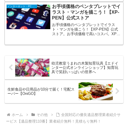
生鮮食品の返礼品も多数。お買い物感覚
お手頃価格のペンタブレットでイ
インターネット・PC・携帯
ですぐに届く！訳あり、傷ありなど、贈
ラスト・マンガを描こう！【XP-
答向けではない【家庭用の返礼品】も豊
PEN】公式ストア
富。
お手頃価格のペンタブレットでイラス
ト・マンガを描こう！【XP-PEN】公式
ストア。お手頃価格で高いコスパ。XP-
PENペンタブレット価格は3,000円から10
万円ぐらいに抑えています。製品購入で
お絵かきに必要なペイントソフトをプレ
ゼント。迅速発送対応・注文後2-5日で届
きます。
幼児教室うまれの木製知育玩具【エドイ
ンター公式オンラインショップ】知育玩
具で笑顔いっぱいの世界へ
生鮮食品や日用品が10分で届く！宅配ス
ーパー【OniGO】
ホーム
その他
全国対応の優良遺品整理業者紹介サ
ービス【遺品整理110番】業者紹介無料！見積もり無料！