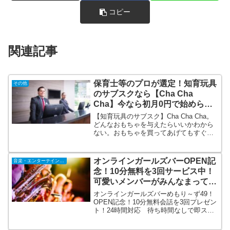
コピー
関連記事
保育士等のプロが選定！知育玩具
その他
のサブスクなら【Cha Cha
Cha】今なら初月0円で始められ
る！
【知育玩具のサブスク】Cha Cha Cha。
どんなおもちゃを与えたらいいかわから
ない。おもちゃを買ってあげてもすぐに
飽きてしまう。部屋がおもちゃで溢れて
いて片付かない。子供の月齢や好み、成
長に合わせた知育玩具を個別に保育士等
オンラインガールズバーOPEN記
音楽・エンターテインメント
のプロが選んで自宅まで
念！10分無料を3回サービス中！
可愛いメンバーがみんなまってま
す！
オンラインガールズバーめもり～ず49！
OPEN記念！10分無料会話を3回プレゼン
ト！24時間対応 待ち時間なしで即スタ
ート！！かわいいメンバーが待ってます
～！！女の子が喜ぶとドキドキの秘密オ