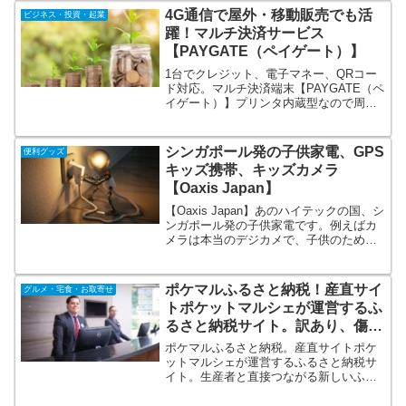
プションもありますよ～
4G通信で屋外・移動販売でも活
ビジネス・投資・起業
躍！マルチ決済サービス
【PAYGATE（ペイゲート）】
1台でクレジット、電子マネー、QRコー
ド対応。マルチ決済端末【PAYGATE（ペ
イゲート）】プリンタ内蔵型なので周辺
機器の準備は不要。スマホのようなタッ
チパネル操作で持ち運びも楽々。4G回線
で通信が可能な為、屋外、移動販売など
シンガポール発の子供家電、GPS
便利グッズ
のシーンでも活躍。
キッズ携帯、キッズカメラ
【Oaxis Japan】
【Oaxis Japan】あのハイテックの国、シ
ンガポール発の子供家電です。例えばカ
メラは本当のデジカメで、子供のため
に、操作を簡単にしました。音量制限機
能がついている子供用のイヤホン、GPS
機能がついているキッズ携帯など「新し
ポケマルふるさと納税！産直サイ
グルメ・宅食・お取寄せ
い商品」を取り扱っています。
トポケットマルシェが運営するふ
るさと納税サイト。訳あり、傷あ
りなど、家庭用の返礼品も豊富
ポケマルふるさと納税。産直サイトポケ
ットマルシェが運営するふるさと納税サ
イト。生産者と直接つながる新しいふる
さと納税。自治体ではなく生産者が直接
出品するから、他にない返礼品が多数！