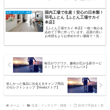
具、調理器具、ポット、グラスなどの家
庭用品からグループ会社ハリオ商事自社
独自開発のペット用品やアウトドア用品
国内工場で生産！安心の日本製！
住居・インテリア・雑貨
まで幅広く展開しています。
羽毛ふとん【ふとん工場サカイ
本店】
【ふとん工場サカイ 本店】一枚一枚心を
込めて丁寧に作っています。品質の良い
お布団をよりお求めやすい価格で！洗え
る布団の「アラエマックス」シリーズ。
布団の丸洗いに特化した「洗濯ネッ
ト」。防ダニカバー「ダニコマール」シ
リーズ。体圧分散敷布団マットレス
「WAVE BODY」シリーズ。
毎日がワクワク。趣味が広がる新サービ
ス！【クラブツーリズムパス】
欲しかった逸品に出会えるキャンプ用品
のセレクトショップ【hinataストア】
ホーム
住居・インテリア・雑貨
自宅で手続き！安