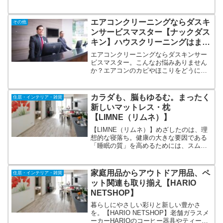
に特化した監視カメラのレンタルサービ
スです。大容量リチウムイオンバッテリ
ー搭載！充電無しで、最大25日間連続稼
エアコンクリーニングならダスキ
その他
働！監視カメラレンタルならエコパワー
ンサービスマスター【ナックダス
カメラ。
キン】ハウスクリーニングはまと
めてお任せください！
エアコンクリーニングならダスキンサー
ビスマスター。こんなお悩みありません
か？エアコンのカビやほこりをどうにか
したい。自分で掃除をしたけれど仕上が
りに納得できない。料金体系が分かりや
すい業者がいい。目に見える「清潔・キ
カラダも、脳もゆるむ。まったく
住居・インテリア・雑貨
レイ」から目に見えない「安全・安心」
新しいマットレス・枕
までお客様の毎日をまもります。
【LIMNE（リムネ）】
【LIMNE（リムネ）】めざしたのは、理
想的な寝落ち。健康の大きな要因である
「睡眠の質」を高めるためには、スムー
ズに睡眠に入る「理想的な寝落ち」こそ
が新鮮で、すっきりした朝を迎えられる
重要なポイントであると考えます。
家庭用品からアウトドア用品、ペ
住居・インテリア・雑貨
LIMNE the mattressとthe pillowを開発。
ット関連も取り揃え【HARIO
NETSHOP】
暮らしにやさしい彩りと新しい豊かさ
を。【HARIO NETSHOP】老舗ガラスメ
ーカーHARIOのコーヒー器具やティー器