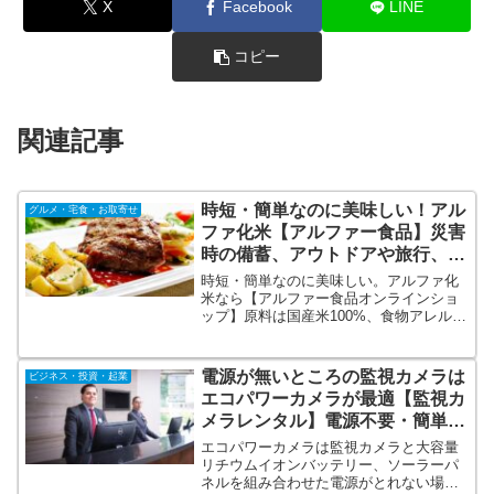
X
Facebook
LINE
コピー
関連記事
時短・簡単なのに美味しい！アル
グルメ・宅食・お取寄せ
ファ化米【アルファー食品】災害
時の備蓄、アウトドアや旅行、普
段使いにも！
時短・簡単なのに美味しい。アルファ化
米なら【アルファー食品オンラインショ
ップ】原料は国産米100%、食物アレルギ
ーにも配慮されているので安心安全で
す。5年以上の長期保存可能で携行・収納
しやすいコンパクトパッケージ。非常時
電源が無いところの監視カメラは
ビジネス・投資・起業
以外にアウトドアや旅行中の食事にも！
エコパワーカメラが最適【監視カ
種類も豊富が嬉しい♪
メラレンタル】電源不要・簡単設
置・防犯設定も！
エコパワーカメラは監視カメラと大容量
リチウムイオンバッテリー、ソーラーパ
ネルを組み合わせた電源がとれない場所