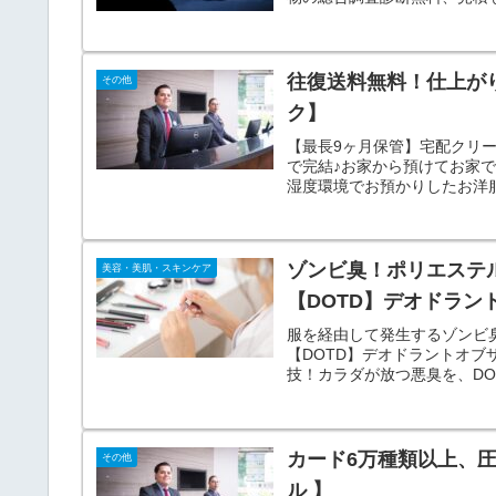
往復送料無料！仕上が
その他
ク】
【最長9ヶ月保管】宅配クリ
で完結♪お家から預けてお家
湿度環境でお預かりしたお洋
ート、ダウンも一律価格でク
ゾンビ臭！ポリエステ
美容・美肌・スキンケア
【DOTD】デオドラン
服を経由して発生するゾンビ
【DOTD】デオドラントオブ
技！カラダが放つ悪臭を、D
オドラント！
カード6万種類以上、
その他
ル 】