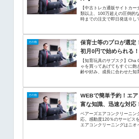
【中古トレカ通販サイトカーナ
類以上、100万超えの圧倒的
時までの注文で即日発送※し
く)
保育士等のプロが選定！
その他
初月0円で始められる
【知育玩具のサブスク】Cha 
ゃを買ってあげてもすぐに飽
齢や好み、成長に合わせた知
WEBで簡単予約！エ
その他
富な知識、迅速な対応
ベアーズエアコンクリーニン
応。感動度120％のサービス
エアコンクリーニングはニオ
帯などでも広くご利用があり