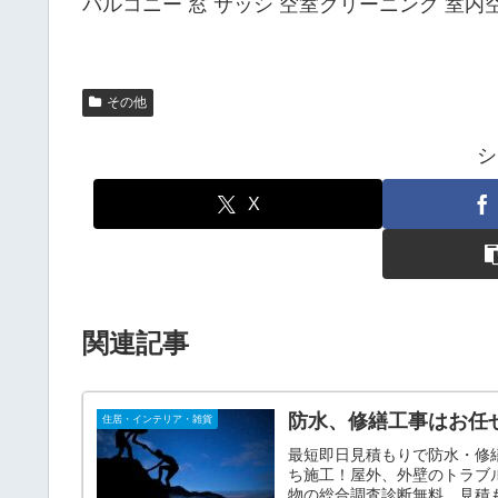
バルコニー 窓 サッシ 空室クリーニング 室
その他
シ
X
関連記事
防水、修繕工事はお任
住居・インテリア・雑貨
最短即日見積もりで防水・修
ち施工！屋外、外壁のトラブ
物の総合調査診断無料、見積