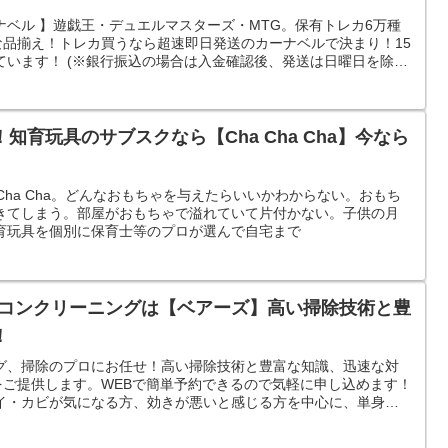
ベル 】遊戯王・デュエルマスターズ・MTG。保有トレカ6万種
な品揃え！トレカ買うなら超速即日発送のカーナベルで決まり！15
ています！ (※銀行振込の場合は入金確認後、発送は日曜日を除
知育玩具のサブスクなら【Cha Cha Cha】今なら
！
Cha Cha。どんなおもちゃを与えたらいいかわからない。おもち
きてしまう。部屋がおもちゃで溢れていて片付かない。子供の月
育玩具を個別に保育士等のプロが選んで自宅まで
アコンクリーニングは【ベアーズ】高い掃除技術と豊
！
グ、掃除のプロにお任せ！高い掃除技術と豊富な知識、迅速な対
をご提供します。WEBで簡単予約できるので気軽に申し込めます！
イ・カビが気になる方、効きが悪いと感じる方を中心に、単身世
ます。