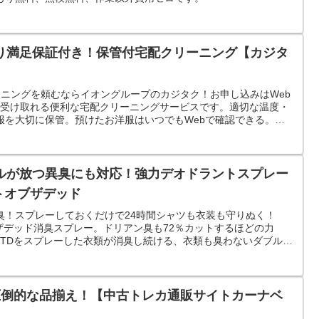
り満足保証付き！保管付宅配クリーニング【カジタ
ーニングを頼むならイオングループのカジタク！お申し込みはWeb
で受け取れる便利な宅配クリーニングサービスです。適切な温度・
服を大切に保管。預けたお洋服はいつでもWebで確認できる。コ
リーニング。
ルが放つ異臭にも対応！強力デオドラントスプレー
トオブザデッド
臭！スプレーしておくだけで24時間シャツも衣装も守りぬく！
ザデッド消臭スプレー。ドリアン臭も72％カットするほどの力
OTDをスプレーした衣類が消臭し続ける、衣類も臭わないダブルデ
圧倒的な品揃え！【中古トレカ通販サイトカーナベ