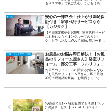
もりスマホ」で親は安心、こどもは楽し
い！行動範囲が広がってきたこどものフ
ァーストスマホに最適です。防犯ブザー
がついていて、ブザーを鳴らすと保護者
安心の一律料金！仕上がり満足保
その他
にブザーを鳴らした位置の情報を合わせ
証付き！家事代行サービスなら
て知らせることができます。
【カジタク】
【初回限定90分5,500円】家事代行サービ
スを頼むならイオングループのカジタ
ク！お申し込みはWebで完結♪毎月先着30
名さま限定！初回お試し90分が5,500円で
ご利用いただける便利な家事代行サービ
スです。見積もり不要 安心の一律価
お風呂のお悩み即日解決！【お風
住居・インテリア・雑貨
格。日曜・祝日対応。研修を受けた専門
呂のリフォーム屋さん】浴室リフ
スタッフが対応。
ォーム・部分工事・フルリフォー
ム・浴室乾燥機設置
お風呂のリフォームに関するお悩みなら
「お風呂のリフォーム屋さん」即日最短
30分で現地調査可能。お風呂まるごとリ
フォームお任せください！まずは無料見
積もりフォームから簡単見積もり！完全
自社施工なので余計なコストが抑えられ
お風呂リフォームを低価格・高品質 大手
などには負けないフットワークと価格で
対応。
4G通信で屋外・移動販売でも活躍！マル
チ決済サービス【PAYGATE（ペイゲー
ト）】