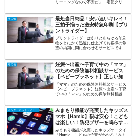
リーニングなので不安だ」「宅配クリー
ニングを安さで選んだが仕上がりが微妙
だった」「大事なお洋服なので信頼出来
るところに預けたい」→業界最多級のク
最短当日納品！安い速いキレイ！
その他
リーニング師在籍の品質重視なクリーニ
三拍子揃った激安特急印刷【プリ
ングは宅配クリーニングのモクリンへ！
ントライダー】
プリントライダーはありとあらゆる印刷
物をとにかく迅速に仕上げてお客様の希
望の納期に間に合わせるサービスです。
どうしても間に合わない。どうしても今
すぐ、明日中に印刷物が届かないといけ
ない。そんなお客様の課題を解決するの
妊娠〜出産〜子育て中の「ママ」
その他
がプリントライダーです。
のための保険無料相談サービス
【ベビープラネット】正しい知識
と情報を持つFPに相談
「ママ」のための保険無料相談サービス
【ベビープラネット】妊娠〜出産〜子育
て中の「ママ」のための保険無料相談サ
ービス。多くのママが正しい「知識」と
「情報」を持つFPに相談することで将来
困ることがないようにすること、それが
みまもり機能が充実したキッズス
インターネット・PC・携帯
ベビープラネットの提供する無料相談サ
マホ【Hamic】親は安心！こども
ービスです。
は楽しい！防犯ブザーを鳴らすと
保護者に位置情報を通知！
みまもり機能が充実したキッズケータイ
「Hamic」こどもの位置がわかる「みま