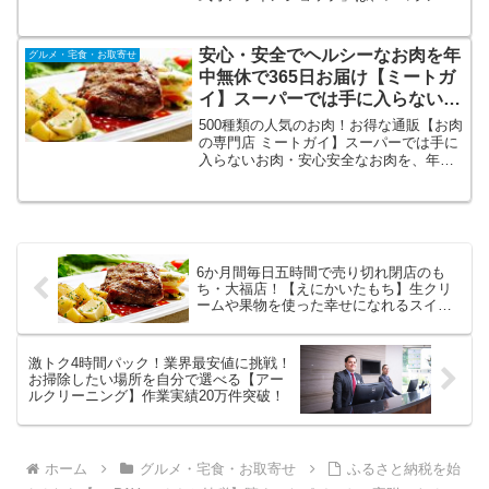
(C)・ディスカバリー・センターでしか購
入できない限定品をはじめ、店頭では手
に入らない特別パッケージや特別価格で
安心・安全でヘルシーなお肉を年
グルメ・宅食・お取寄せ
の商品を販売しています。
中無休で365日お届け【ミートガ
イ】スーパーでは手に入らないユ
ニークなお肉がたくさん！BBQ
500種類の人気のお肉！お得な通販【お肉
にも！
の専門店 ミートガイ】スーパーでは手に
入らないお肉・安心安全なお肉を、年中
無休で365日お届けします。日本人だけで
はなく、在日外国人にもファン多数！デ
カい！ワイルド！でもヘルシー！ミート
ガイのお肉で、気分は100％アメリカン。
6か月間毎日五時間で売り切れ閉店のも
ち・大福店！【えにかいたもち】生クリ
ームや果物を使った幸せになれるスイー
ツ大福
激トク4時間パック！業界最安値に挑戦！
お掃除したい場所を自分で選べる【アー
ルクリーニング】作業実績20万件突破！
ホーム
グルメ・宅食・お取寄せ
ふるさと納税を始