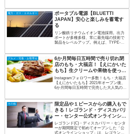
草刈りお任せください！まずは無料見積
もりフォームから簡単見積もり！戸建
て・アパート・マンション・駐車場・畑
ポータブル電源【BLUETTI
電力・ガス・エネルギー
でもOK！お庭のお悩み、庭木1本からで
JAPAN】安心と楽しみを蓄電す
も駆けつけます！
る
リン酸鉄リチウムイオン電池採用。出力
ポートが多種多様、常に最先端の技術で
製品をレベルアップ。例えば、TYPE-
C（100W）付き、ワイヤレス充電付きな
ど電源へ充電する方法も多種多様。BMS
採用で安全・安心。純正弦波で家電に優
6か月間毎日五時間で売り切れ閉
グルメ・宅食・お取寄せ
しい。保証期間2年。キャンプ、車中泊、
店のもち・大福店！【えにかいた
防災に。
もち】生クリームや果物を使った
幸せになれるスイーツ大福
Instagramフォロワー多数！もち・大福店
【えにかいたもち】2021年オープン後、
6か月間毎日五時間で完売した大人気のお
もち専門店！つきたてにこだわった「え
にかいたもち」の和大福は、ほぼすべて
の原料を北海道産で仕上げており、店内
限定品や１ピースからの購入もで
その他
で作り提供しております。
きる！レゴランド・ディスカバリ
ー・センター公式オンラインショ
ップ
レゴランド(C)・ディスカバリー・センタ
ーが期間限定で初めてオープンした「公
式オンラインショップ」は、レゴランド