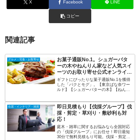
X
Facebook
LINE
コピー
関連記事
お菓子通販No.1。シュガーバタ
グルメ・宅食・お取寄せ
ーの木やねんりん家など人気スイ
ーツのお取り寄せ公式オンライン
ショップ
ギフトにぴったりな菓子通販No.1を獲得
した「パクとモグ」。【東京ばな奈ワー
ルド】【シュガーバターの木】【ねんり
ん家】などの人気ブランドを展開！数々
のTV情報番組などでも紹介された話題の
スイーツブランドを取り扱う公式オンラ
即日見積もり【伐採グループ】伐
住居・インテリア・雑貨
インショップです。
採・剪定・草刈り・敷砂利も対
応！
庭木・雑草に関するお悩みなら全国対応
の「伐採グループ」にお任せ！即日最短
30分で無料見積もり可能。伐採・剪定・