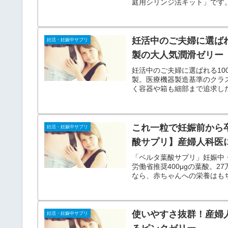
庭用シリンジ法キット」です
です。
妊活中のご夫婦に選ば
妊活・妊娠中サプリ
製の大人気潤滑ゼリー
妊活中のご夫婦に選ばれる1
製。医療機器製造基準のクラス
く容器や箱も細部まで追求し
これ一粒で妊娠前から
妊活・妊娠中サプリ
酸サプリ】産婦人科医
「ベルタ葉酸サプリ」妊娠中
労働省推奨400μgの葉酸。
なら、赤ちゃんへの栄養はも
使いやすさ抜群！産婦
妊活・妊娠中サプリ