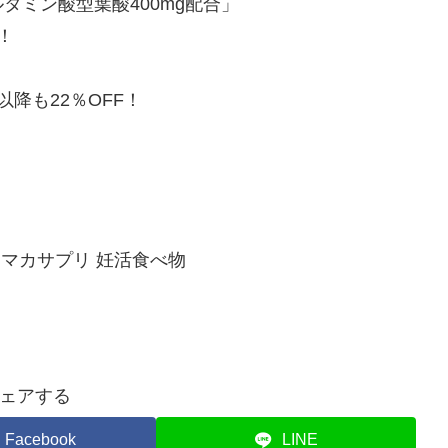
タミン酸型葉酸400mg配合」
！
以降も22％OFF！
 マカサプリ 妊活食べ物
ェアする
Facebook
LINE