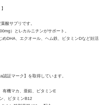
）】
だ葉酸サプリです。
00mg）とL-カルニチンがサポート。
はじめDHA、エクオール、ヘム鉄、ビタミンDなど妊活
neka認証マーク】を取得しています。
mg、有機マカ、亜鉛、ビタミンE
ン、ビタミンB12