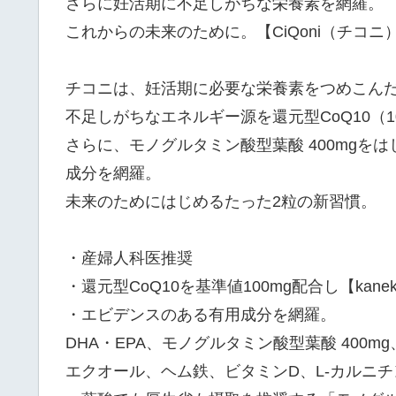
さらに妊活期に不足しがちな栄養素を網羅。
これからの未来のために。【CiQoni（チコニ
チコニは、妊活期に必要な栄養素をつめこん
不足しがちなエネルギー源を還元型CoQ10（1
さらに、モノグルタミン酸型葉酸 400mgを
成分を網羅。
未来のためにはじめるたった2粒の新習慣。
・産婦人科医推奨
・還元型CoQ10を基準値100mg配合し【ka
・エビデンスのある有用成分を網羅。
DHA・EPA、モノグルタミン酸型葉酸 400
エクオール、ヘム鉄、ビタミンD、L-カルニチ