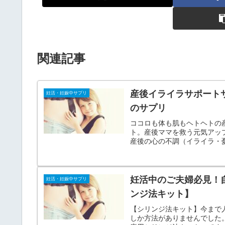
関連記事
産後イライラサポート
妊活・妊娠中サプリ
のサプリ
ココロも体も肌もヘトヘトの
ト。産後ママを救う元気アッ
産後の心の不調（イライラ・
ブツブツ等）
妊活中のご夫婦必見！
妊活・妊娠中サプリ
ンジ法キット】
【シリンジ法キット】今まで
しか方法がありませんでした