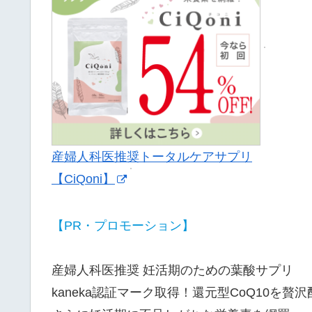
産婦人科医推奨トータルケアサプリ
【CiQoni】
【PR・プロモーション】
産婦人科医推奨 妊活期のための葉酸サプリ
kaneka認証マーク取得！還元型CoQ10を贅