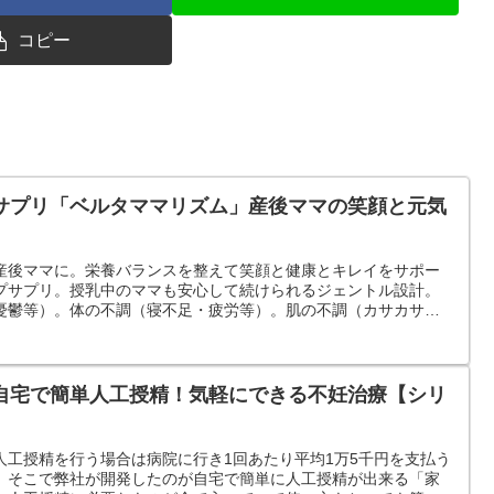
コピー
サプリ「ベルタママリズム」産後ママの笑顔と元気
産後ママに。栄養バランスを整えて笑顔と健康とキレイをサポー
プサプリ。授乳中のママも安心して続けられるジェントル設計。
憂鬱等）。体の不調（寝不足・疲労等）。肌の不調（カサカサ・
自宅で簡単人工授精！気軽にできる不妊治療【シリ
人工授精を行う場合は病院に行き1回あたり平均1万5千円を支払う
。そこで弊社が開発したのが自宅で簡単に人工授精が出来る「家