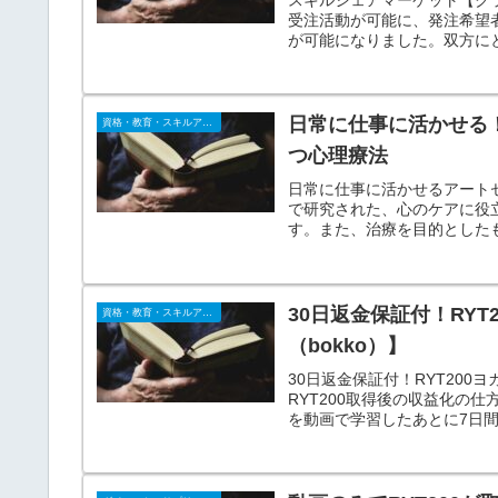
受注活動が可能に、発注希望
が可能になりました。双方に
日常に仕事に活かせる
資格・教育・スキルアップ
つ心理療法
日常に仕事に活かせるアート
で研究された、心のケアに役
す。また、治療を目的とした
自分らしさを取り戻すことに
30日返金保証付！RY
資格・教育・スキルアップ
（bokko）】
30日返金保証付！RYT20
RYT200取得後の収益化の
を動画で学習したあとに7日
りとしたレッスン力が身につ