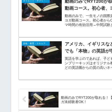
動画のみでRYT200
ダイエット・サプリ・飲料
動画コース。初心者、
動画のみで、一生モノの国際資
ヨガ動画コース。初心者から
マ時間の有効活用→中間試験
アメリカ、イギリスな
資格・教育・スキルアップ
でも「本物」の英語が学べ
英語を学ぶのであれば、子ど
ンブリーキッズはオリジナル
どの英語圏からの質の高いネ
動画のみでRYT200が取れる
ガ未経験者OK！