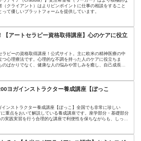
者（クライアント）はよりピンポイントに仕事の相談をすること
とって優しいプラットフォームを提供しています。
！【アートセラピー資格取得講座】心のケアに役立
セラピーの資格取得講座！公式サイト。主に欧米の精神医療の中
立つ心理療法です。心理的な不調を持った人のケアに役立ちま
ものばかりでなく、健康な人の悩みや苦しみを癒し、自己成長や
も役立ちます。
T200ヨガインストラクター養成講座【ぼっこ
0ヨガインストラクター養成講座【ぼっこ】全国でも非常に珍しい
仕方に重点をおいて解説している養成講座です。座学部分・基礎部分
間の実践実習を行う合理的な講座で利便性を保ちながらも、しっか
きます。