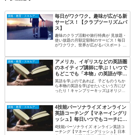
毎日がワクワク。趣味が広がる新
資格・教育・スキルアップ
サービス！【クラブツーリズムパ
ス】
趣味のクラブ活動や旅行特典が 見放題・
使い放題の月額定額制のサービス！毎日
がワクワク。世界が広がるパスポート ク
ラブツーリズムPASS。「好き」を見つ
けるオンライン講座。好きな時間に好き
なテーマだけ学べるオンデマンド配信で
アメリカ、イギリスなどの英語圏
資格・教育・スキルアップ
す。旅行・趣味の電子書籍が200冊以上読
のネイティブ講師に学ぶ！いつで
み放題です。
もどこでも「本物」の英語が学べ
る！【Cambly Kids（キャンブリ
英語を学ぶのであれば、子どものうちか
ーキッズ）】
ら本物の英語を学ばせたいという方にぴ
ったり！キャンブリーキッズはオリジナ
ル教材を使って、アメリカ、イギリス、
オーストラリア、カナダなどの英語圏か
らの質の高いネイティブ講師に英語を基
4技能パーソナライズ オンライン
資格・教育・スキルアップ
礎から楽しくべます。
英語コーチング【マネーイングリ
ッシュ】毎日いつでもコーチに相
談可能！
4技能パーソナライズ オンライン英語コ
ーチング【マネーイングリッシュ】日本