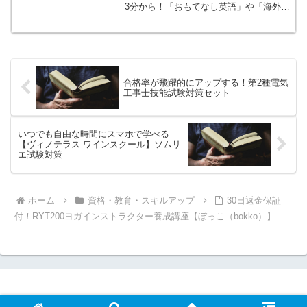
3分から！「おもてなし英語」や「海外旅
行英語」が身につく！ニューヨークを舞
台に繰り広げられるストーリーに沿って
海外ドラマを鑑賞しているような感覚で
楽しみながら英語を学べます。
合格率が飛躍的にアップする！第2種電気
工事士技能試験対策セット
いつでも自由な時間にスマホで学べる
【ヴィノテラス ワインスクール】ソムリ
エ試験対策
ホーム
資格・教育・スキルアップ
30日返金保証
付！RYT200ヨガインストラクター養成講座【ぼっこ（bokko）】