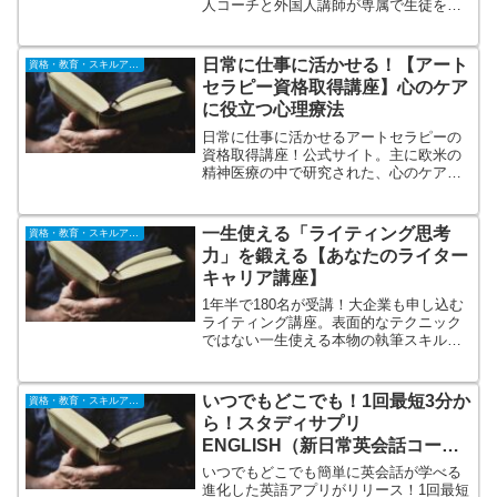
人コーチと外国人講師が専属で生徒をサ
ポート。留学、海外勤務の経験が豊富な
コーチと実績豊富な外国人講師が生徒に
伴奏するから成長を加速させます。生徒
日常に仕事に活かせる！【アート
資格・教育・スキルアップ
一人一人にパーソナライズされたカリキ
セラピー資格取得講座】心のケア
ュラムを提供。毎日いつでもコーチに相
に役立つ心理療法
談可能。
日常に仕事に活かせるアートセラピーの
資格取得講座！公式サイト。主に欧米の
精神医療の中で研究された、心のケアに
役立つ心理療法です。心理的な不調を持
った人のケアに役立ちます。また、治療
を目的としたものばかりでなく、健康な
一生使える「ライティング思考
資格・教育・スキルアップ
人の悩みや苦しみを癒し、自己成長や自
力」を鍛える【あなたのライター
分らしさを取り戻すことにも役立ちま
キャリア講座】
す。
1年半で180名が受講！大企業も申し込む
ライティング講座。表面的なテクニック
ではない一生使える本物の執筆スキルを
身に付けたライターを育てたい。書くこ
とは考えることであり文章を書けるよう
になるには書くための「思考力」こそが
いつでもどこでも！1回最短3分か
資格・教育・スキルアップ
必要である。そんな想いからカリキュラ
ら！スタディサプリ
ムをゼロから2年かけて立ち上げました。
ENGLISH（新日常英会話コー
ス）簡単に英会話が学べる進化し
いつでもどこでも簡単に英会話が学べる
た英語アプリ
進化した英語アプリがリリース！1回最短