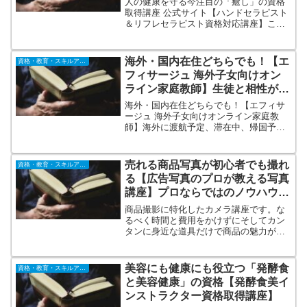
人の健康を守る今注目の「癒し」の資格
取得講座 公式サイト【ハンドセラピスト
＆リフレセラピスト資格対応講座】この
講座は「リフレクソロジー」「ハンドマ
ッサージ」「アロマセラピー」の基礎を
身につけ、心と体のバランスを整えなが
海外・国内在住どちらでも！【エ
資格・教育・スキルアップ
ら、日常の健康維持に役立てられる内容
フィサージュ 海外子女向けオン
です。
ライン家庭教師】生徒と相性がい
い講師をマッチング
海外・国内在住どちらでも！【エフィサ
ージュ 海外子女向けオンライン家庭教
師】海外に渡航予定、滞在中、帰国予定
の生徒さんのための学習サポートを行っ
ています。海外在住となると情報収集や
日本の学習状況が掴みづらいことが多い
売れる商品写真が初心者でも撮れ
資格・教育・スキルアップ
ため不安に思う親御さんが多くいます。
る【広告写真のプロが教える写真
そういった方たちのサポートもしていま
講座】プロならではのノウハウで
す。
短時間、低予算、簡単、しかも魅
商品撮影に特化したカメラ講座です。な
力的に
るべく時間と費用をかけずにそしてカン
タンに身近な道具だけで商品の魅力が一
番伝わる写真を撮るためのノウハウなの
で忙しい方にピッタリです。カメラ初心
者でもカンタンにプロ並みの写真が撮れ
美容にも健康にも役立つ「発酵食
資格・教育・スキルアップ
るコツを業界トップクラスのプロが公開
と美容健康」の資格【発酵食美イ
ンストラクター資格取得講座】