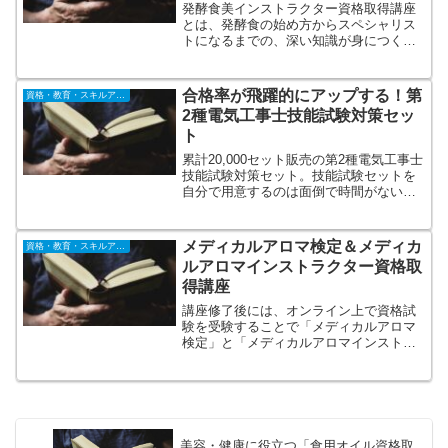
発酵食美インストラクター資格取得講座
とは、発酵食の始め方からスペシャリス
トになるまでの、深い知識が身につく講
座です。皆さんの「知りたい」「叶えた
い」にお役立ていただける講座となって
います。全く初心者の方から、教室を開
合格率が飛躍的にアップする！第
資格・教育・スキルアップ
けるくらいの深い知識まで、基礎からし
2種電気工事士技能試験対策セッ
っかりと学んでいただけます。
ト
累計20,000セット販売の第2種電気工事士
技能試験対策セット。技能試験セットを
自分で用意するのは面倒で時間がない。
そんな方に朗報！技能試験対策公表問題
13題に対応！初めての技能試験で工具も
材料もないという方は全て揃ってるので
メディカルアロマ検定＆メディカ
資格・教育・スキルアップ
安心！これ１つで実技試験対策はバッチ
ルアロマインストラクター資格取
リ！
得講座
講座修了後には、オンライン上で資格試
験を受験することで「メディカルアロマ
検定」と「メディカルアロマインストラ
クター」資格の取得が目指せます。この
講座では、精油が持つ力を心身の不調に
活かすメディカルアロマセラピーを中心
に、心理学やハーブ学など、統合医療に
関連する全12科目が学べます。
美容・健康に役立つ「食用オイル資格取