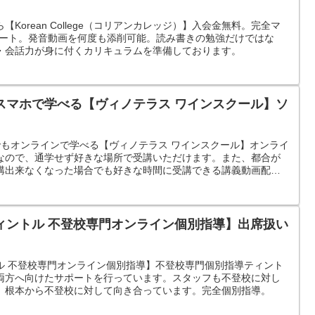
Korean College（コリアンカレッジ）】入会金無料。完全マ
サポート。発音動画を何度も添削可能。読み書きの勉強だけではな
・会話力が身に付くカリキュラムを準備しております。
スマホで学べる【ヴィノテラス ワインスクール】ソ
でもオンラインで学べる【ヴィノテラス ワインスクール】オンライ
なので、通学せず好きな場所で受講いただけます。また、都合が
講出来なくなった場合でも好きな時間に受講できる講義動画配信
ので安心。
ィントル 不登校専門オンライン個別指導】出席扱い
ル 不登校専門オンライン個別指導】不登校専門個別指導ティント
両方へ向けたサポートを行っています。スタッフも不登校に対し
、根本から不登校に対して向き合っています。完全個別指導。