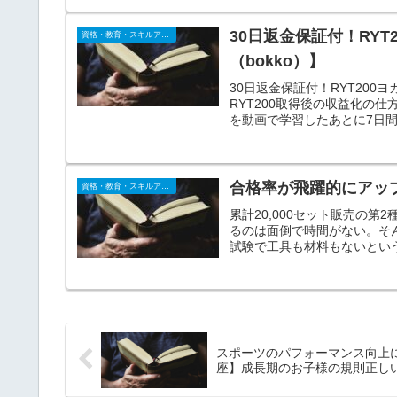
30日返金保証付！RY
資格・教育・スキルアップ
（bokko）】
30日返金保証付！RYT20
RYT200取得後の収益化の
を動画で学習したあとに7日
りとしたレッスン力が身につ
合格率が飛躍的にアッ
資格・教育・スキルアップ
累計20,000セット販売の
るのは面倒で時間がない。そ
試験で工具も材料もないとい
リ！
スポーツのパフォーマンス向上
座】成長期のお子様の規則正し