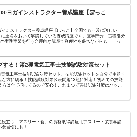
T200ヨガインストラクター養成講座【ぼっこ
0ヨガインストラクター養成講座【ぼっこ】全国でも非常に珍しい
仕方に重点をおいて解説している養成講座です。座学部分・基礎部分
間の実践実習を行う合理的な講座で利便性を保ちながらも、しっか
きます。
プする！第2種電気工事士技能試験対策セット
第2種電気工事士技能試験対策セット。技能試験セットを自分で用意す
んな方に朗報！技能試験対策公表問題13題に対応！初めての技能
う方は全て揃ってるので安心！これ１つで実技試験対策はバッチ
に役立つ「アスリート食」の資格取得講座【アスリート栄養学講
い食習慣にも！