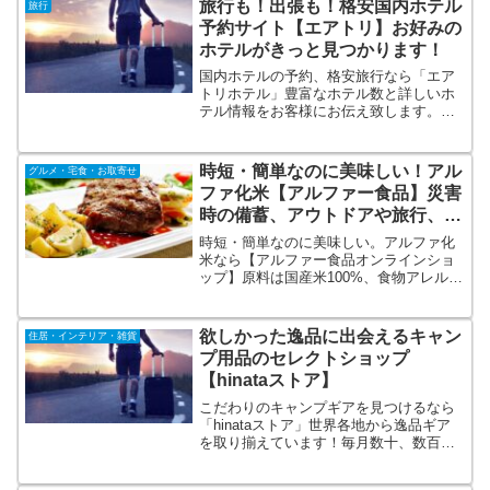
旅行も！出張も！格安国内ホテル
旅行
スタッフが厳選、限定の特典やプランが
予約サイト【エアトリ】お好みの
多数そろっております。
ホテルがきっと見つかります！
国内ホテルの予約、格安旅行なら「エア
トリホテル」豊富なホテル数と詳しいホ
テル情報をお客様にお伝え致します。お
得な価格のホテルから、ちょっと憧れホ
テルまで、条件を指定して気になるホテ
ルを一括検索！お好みのホテルがきっと
時短・簡単なのに美味しい！アル
グルメ・宅食・お取寄せ
見つかります。お得にホテルに泊まるな
ファ化米【アルファー食品】災害
ら【エアトリ】で！
時の備蓄、アウトドアや旅行、普
段使いにも！
時短・簡単なのに美味しい。アルファ化
米なら【アルファー食品オンラインショ
ップ】原料は国産米100%、食物アレルギ
ーにも配慮されているので安心安全で
す。5年以上の長期保存可能で携行・収納
しやすいコンパクトパッケージ。非常時
欲しかった逸品に出会えるキャン
住居・インテリア・雑貨
以外にアウトドアや旅行中の食事にも！
プ用品のセレクトショップ
種類も豊富が嬉しい♪
【hinataストア】
こだわりのキャンプギアを見つけるなら
「hinataストア」世界各地から逸品ギア
を取り揃えています！毎月数十、数百点
の新作アイテムが入庫。hinataストアで
しか取り扱っていない商品あり。オトク