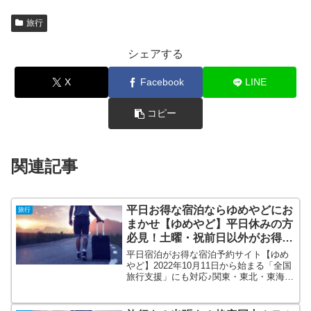
旅行
シェアする
X
Facebook
LINE
コピー
関連記事
平日お得な宿泊ならゆめやどにお
旅行
まかせ【ゆめやど】平日休みの方
必見！土曜・祝前日以外がお得な
宿泊予約
平日宿泊がお得な宿泊予約サイト【ゆめ
やど】2022年10月11日から始まる「全国
旅行支援」にも対応♪関東・東北・東海・
北陸の温泉地を中心に宿を掲載、1泊2食
付の格安プランが満載です。「平日をも
っと楽しもう。」をテーマに、ゆめやど