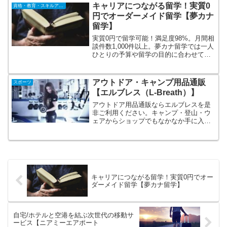
なキャンペーンを定期開催。プロのキャ
キャリアにつながる留学！実質0
資格・教育・スキルアップ
ンパーがイケてるギアをセレクト。
円でオーダーメイド留学【夢カナ
留学】
実質0円で留学可能！満足度98%。月間相
談件数1,000件以上。夢カナ留学では一人
ひとりの予算や留学の目的に合わせて、
オーダーメイドで留学・ワーホリプラン
を作ります。余計な費用をかけず、夢や
目標を叶えるために最適な留学・ワーホ
アウトドア・キャンプ用品通販
スポーツ
リプランをご提案します。
【エルブレス（L-Breath）】
アウトドア用品通販ならエルブレスを是
非ご利用ください。キャンプ・登山・ウ
ェアからショップでもなかなか手に入ら
ないレアな商品までアウトドアアイテム
が満載です。エルブレスの通販は、数多
くのアウトドア用品、アウトドアファッ
ションを通販で購入することができま
す。
キャリアにつながる留学！実質0円でオー
ダーメイド留学【夢カナ留学】
自宅/ホテルと空港を結ぶ次世代の移動サ
ービス【ニアミーエアポート